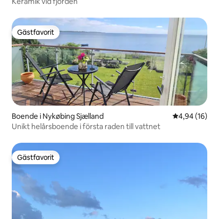
Keramik vid fjorden
Gästfavorit
Gästfavorit
Boende i Nykøbing Sjælland
4,94 av 5 i g
4,94 (16)
Unikt helårsboende i första raden till vattnet
Gästfavorit
Gästfavorit