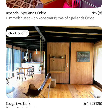
Boende i Sjællands Odde
5 av 5 i 
5 (8)
Himmelshuset – en konstnärlig oas på Sjællands Odde
Gästfavorit
Gästfavorit
Stuga i Holbæk
4,92 av 5 i ge
4,92 (126)