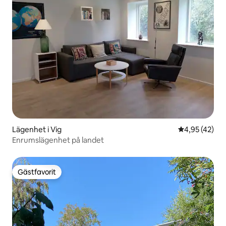
Lägenhet i Vig
4,95 av 5 i g
4,95 (42)
Enrumslägenhet på landet
Gästfavorit
Gästfavorit