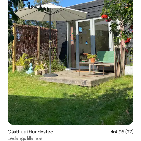
Gästhus i Hundested
4,96 av 5 i g
4,96 (27)
Ledangs lilla hus