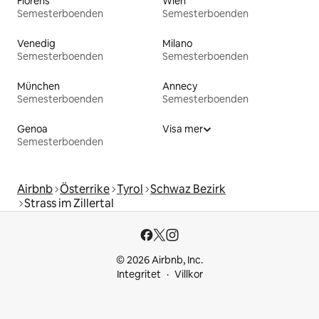
Florens
Wien
Semesterboenden
Semesterboenden
Venedig
Milano
Semesterboenden
Semesterboenden
München
Annecy
Semesterboenden
Semesterboenden
Genoa
Visa mer
Semesterboenden
Airbnb
Österrike
Tyrol
Schwaz Bezirk
Strass im Zillertal
© 2026 Airbnb, Inc.
Integritet
Villkor