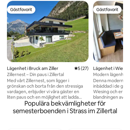
Gästfavorit
Gästfavorit
Gästfavorit
Gästfavorit
Lägenhet i Bruck am Ziller
5 av 5 i genomsnittligt be
5 (27)
Lägenhet i Wiesin
Zillernest – Din paus i Zillertal
Modern lägenhet
Med vårt Zillernest, som ligger i
Denna moderna lä
grönskan och borta från den stressiga
inbäddad i de gröna
vardagen, erbjuder vi våra gäster en
Wiesing och erbju
liten paus och en möjlighet att ladda
blandningen av lug
Populära bekvämligheter för
batterierna. Utan trafikstockningar in i
semestrar. Från b
Zillerdalen: Zillernest är idealiskt beläget
av fri utsikt över
semesterboenden i Strass im Zillertal
vid ingången till Zillerdalen, inte långt
grönområdet – per
från skidområden och Achensee, och är
och ta ett djupt andetag. Oa
den perfekta utgångspunkten för
vandrar, cyklar, si