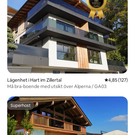
Lägenhet i Hart im Zillertal
4,85 av 5 i ge
4,85 (127)
Må bra-boende med utsikt över Alperna / GA03
Superhost
Superhost