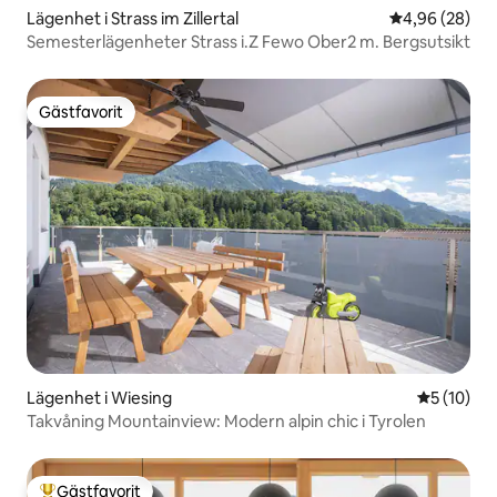
Lägenhet i Strass im Zillertal
4,96 av 5 i g
4,96 (28)
Semesterlägenheter Strass i.Z Fewo Ober2 m. Bergsutsikt
Gästfavorit
Gästfavorit
Lägenhet i Wiesing
5 av 5 i g
5 (10)
Takvåning Mountainview: Modern alpin chic i Tyrolen
Gästfavorit