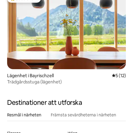
Populär gästfavorit
Lägenhet i Bayrischzell
5 av 5 i g
5 (12)
Trädgårdsstuga (lägenhet)
Destinationer att utforska
Resmål i närheten
Främsta sevärdheterna i närheten