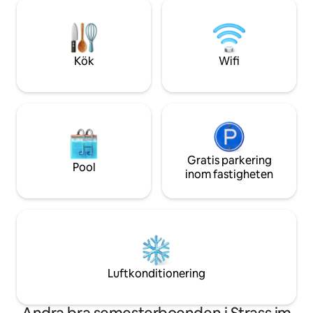
vandringar, cykelturer, skid- och
helt enkelt njuter 
baddagar! En deposition och den lokala
landskapet är alla 
skatten ingår inte i priset. Vi ser fram
dig här. En plats att anlända till, känna sig
emot fantastiska gäster och trevliga
som hemma och nj
möten.
säsong.
Kök
Wifi
Gratis parkering
Pool
inom fastigheten
Luftkonditionering