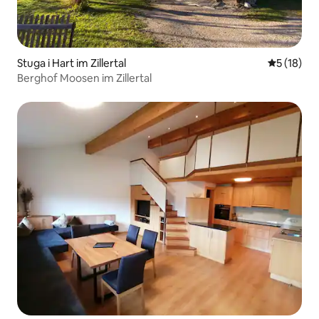
Stuga i Hart im Zillertal
5 av 5 i g
5 (18)
Berghof Moosen im Zillertal