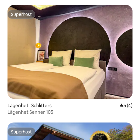
Superhost
Superhost
Lägenhet i Schlitters
5 av 5 i 
5 (4)
Lägenhet Senner 105
Superhost
Superhost