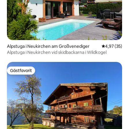
Alpstuga i Neukirchen am Großvenediger
4,97 av 5 i g
4,97 (35)
Alpstuga i Neukirchen vid skidbackarna i Wildkogel
Gästfavorit
Gästfavorit