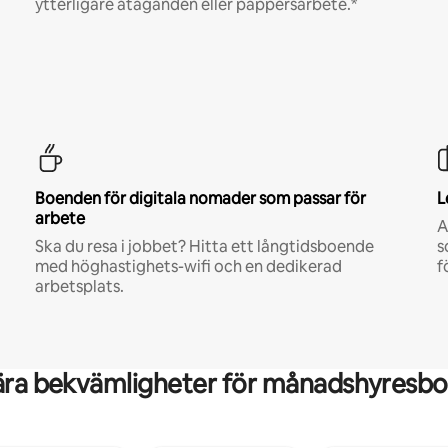
ytterligare åtaganden eller pappersarbete.*
Boenden för digitala nomader som passar för
L
arbete
A
Ska du resa i jobbet? Hitta ett långtidsboende
s
med höghastighets-wifi och en dedikerad
f
arbetsplats.
ära bekvämligheter för månadshyresbo