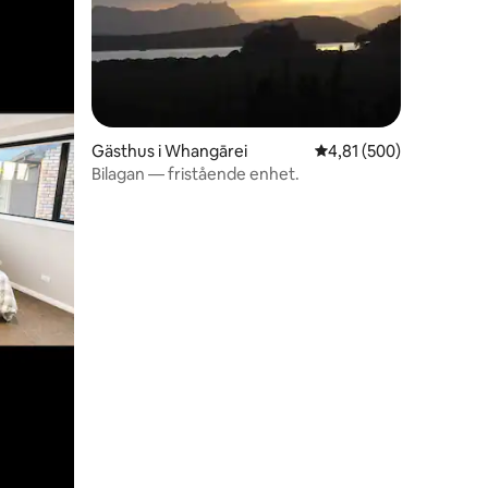
en
Gästhus i Whangārei
4,81 av 5 i genomsnitt
4,81 (500)
Bilagan — fristående enhet.