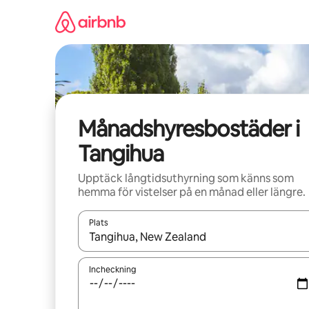
Hoppa
till
innehåll
Månadshyresbostäder i
Tangihua
Upptäck långtidsuthyrning som känns som
hemma för vistelser på en månad eller längre.
Plats
När resultaten är tillgängliga kan du navigera me
Incheckning