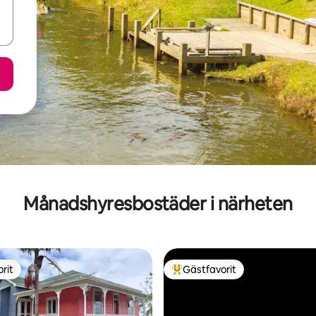
Månadshyresbostäder i närheten
rit
Gästfavorit
rit
Populär gästfavorit