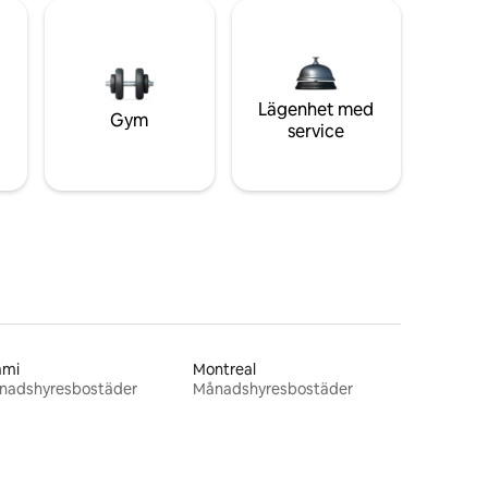
Lägenhet med
Gym
service
ami
Montreal
nadshyresbostäder
Månadshyresbostäder