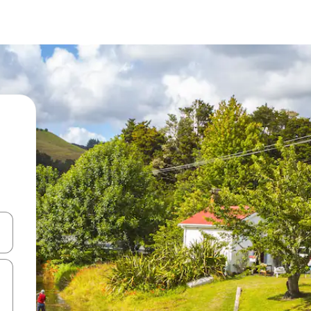
d upp- och nedåtpilarna eller utforska genom att trycka eller svepa.