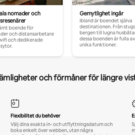
tala nomader och
Gemytlighet ingår
rsresenärer
Ibland är boendet själva
destinationen. Från stugo
ämt boende för
bergen till lugna husbåtar
der och distansarbetare
dessa boenden är fulla av
ifi och dedikerade
unika funktioner.
sytor.
mligheter och förmåner för längre vis
Flexibilitet du behöver
E
Välj dina exakta in- och utflyttningsdatum och
S
boka enkelt över webben, utan några
m