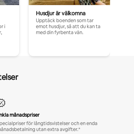
Husdjur är välkomna
Upptäck boenden som tar
r i
emot husdjur, så att du kan ta
,
med din fyrbenta vän.
telser
nkla månadspriser
pecialpriser för långtidsvistelser och en enda
ånadsbetalning utan extra avgifter.*