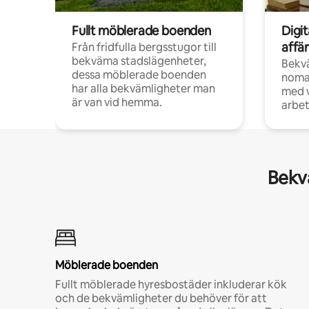
Fullt möblerade boenden
Digi
affä
Från fridfulla bergsstugor till
bekväma stadslägenheter,
Bekv
dessa möblerade boenden
noma
har alla bekvämligheter man
med w
är van vid hemma.
arbet
Bekvä
Möblerade boenden
Fullt möblerade hyresbostäder inkluderar kök
och de bekvämligheter du behöver för att