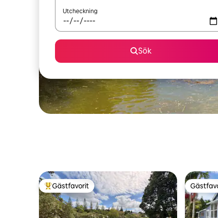
Utcheckning
Sök
Gästfavorit
Gästfavo
Populär gästfavorit
Gästfavo