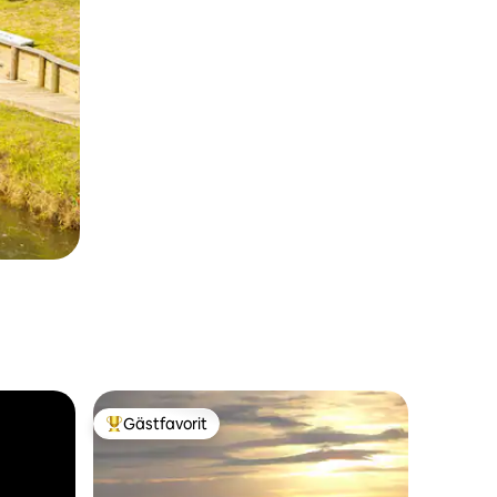
Gästfavorit
Populär gästfavorit