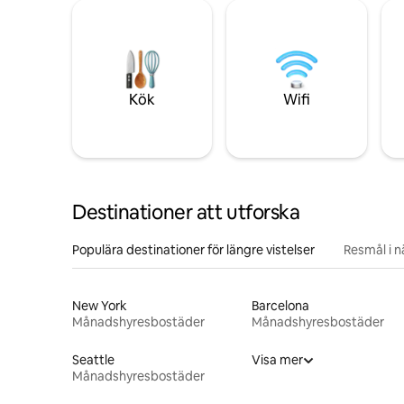
Kök
Wifi
Destinationer att utforska
Populära destinationer för längre vistelser
Resmål i 
New York
Barcelona
Månadshyresbostäder
Månadshyresbostäder
Seattle
Visa mer
Månadshyresbostäder