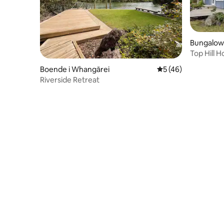
Bungalow
Top Hill 
Boende i Whangārei
5 av 5 i genomsnit
5 (46)
Riverside Retreat