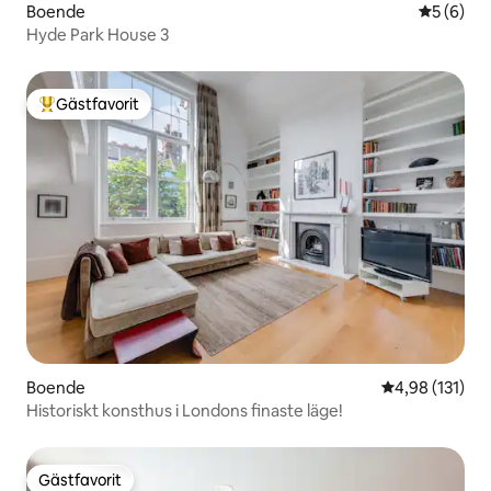
Boende
5 av 5 i 
5 (6)
Hyde Park House 3
Gästfavorit
Populär gästfavorit
Boende
4,98 av 5 i ge
4,98 (131)
Historiskt konsthus i Londons finaste läge!
Gästfavorit
Gästfavorit