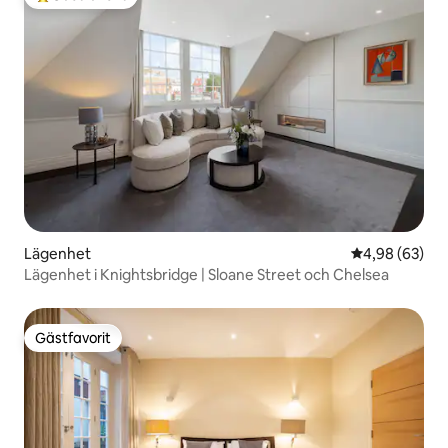
Populär gästfavorit
Lägenhet
4,98 av 5 i g
4,98 (63)
Lägenhet i Knightsbridge | Sloane Street och Chelsea
Gästfavorit
Gästfavorit