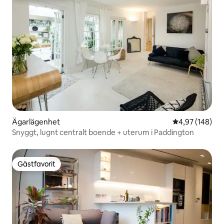
Ägarlägenhet
4,97 av 5 i ge
4,97 (148)
Snyggt, lugnt centralt boende + uterum i Paddington
Gästfavorit
Gästfavorit