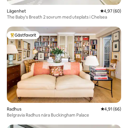
Lägenhet
4,97 av 5 i g
4,97 (60)
The Baby's Breath 2 sovrum med uteplats i Chelsea
Gästfavorit
Populär gästfavorit
Radhus
4,91 av 5 i g
4,91 (66)
Belgravia Radhus nära Buckingham Palace