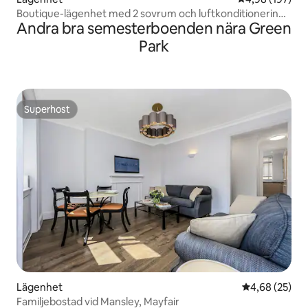
Boutique-lägenhet med 2 sovrum och luftkonditionering i
Andra bra semesterboenden nära Green
centrala London
Park
Superhost
Superhost
Lägenhet
4,68 av 5 i g
4,68 (25)
Familjebostad vid Mansley, Mayfair