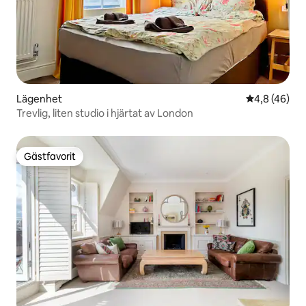
Lägenhet
4,8 av 5 i g
4,8 (46)
Trevlig, liten studio i hjärtat av London
Gästfavorit
Gästfavorit