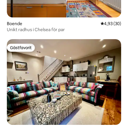
Boende
4,93 av 5 i g
4,93 (30)
Unikt radhus i Chelsea för par
Gästfavorit
Gästfavorit