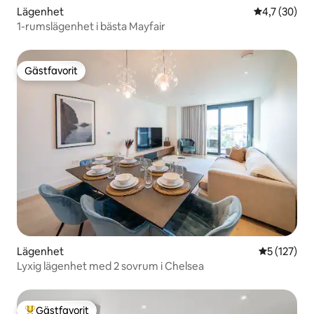
Lägenhet
4,7 av 5 i g
4,7 (30)
1-rumslägenhet i bästa Mayfair
Gästfavorit
Gästfavorit
Lägenhet
5 av 5 i ge
5 (127)
Lyxig lägenhet med 2 sovrum i Chelsea
Gästfavorit