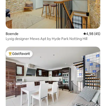
Boende
4,98 av 5 i g
4,98 (45)
Lyxig designer Mews Apt by Hyde Park Notting Hill
Gästfavorit
Populär gästfavorit