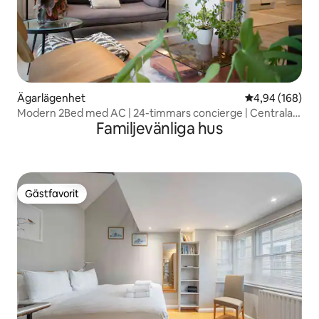
Ägarlägenhet
4,94 av 5 i ge
4,94 (168)
Modern 2Bed med AC | 24-timmars concierge | Centrala
Familjevänliga hus
London
Gästfavorit
Gästfavorit