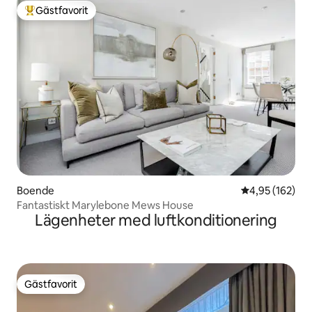
Gästfavorit
Populär gästfavorit
Boende
4,95 av 5 i ge
4,95 (162)
Fantastiskt Marylebone Mews House
Lägenheter med luftkonditionering
Gästfavorit
Gästfavorit