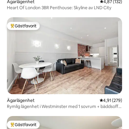
Ägarlägenhet
4,87 av 5 i ge
4,87 (132)
Heart Of London 3BR Penthouse: Skyline av LND City
Gästfavorit
Populär gästfavorit
Ägarlägenhet
4,91 av 5 i ge
4,91 (279)
Rymlig lägenhet i Westminster med 1 sovrum + bäddsoffa
– rymmer 4
Gästfavorit
Populär gästfavorit