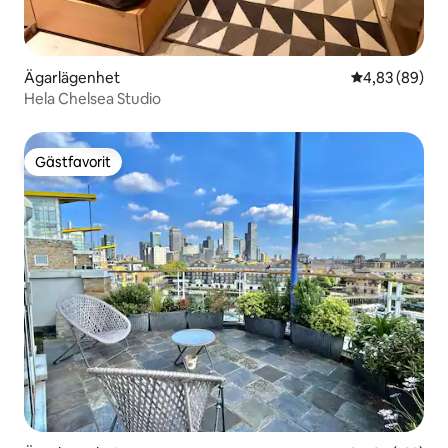
Ägarlägenhet
4,83 av 5 i g
4,83 (89)
Hela Chelsea Studio
Gästfavorit
Gästfavorit