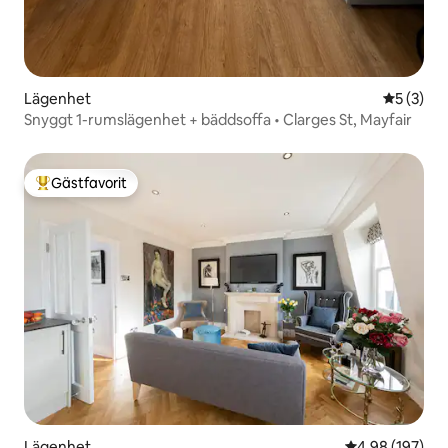
Lägenhet
5 av 5 i 
5 (3)
Snyggt 1-rumslägenhet + bäddsoffa • Clarges St, Mayfair
Gästfavorit
Populär gästfavorit
Lägenhet
4,98 av 5 i ge
4,98 (197)