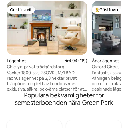
Gästfavorit
Gästfavorit
Gästfavorit
Populär gästfavor
Lägenhet
4,94 av 5 i genomsnittligt bet
4,94 (119)
Ägarlägenhet
Chic lyx, privat trädgårdstorg,
Oxford Circus Pe
luftkonditionering och extra
Terrass+Balkong
Vacker 1800-tals 2 SOVRUM/1 BAD
Fantastisk takvåni
radhuslägenhet på 2,3 hektar privat
våningen belägen i
trädgårdstorg i ett av Londons mest
och eftertraktade
exklusiva, säkra, bekväma platser för att
designade lägenhe
Populära bekvämligheter för
turnera stora platser. Victoria
kvadratmeter har 
Tunnelbana, tåg och busstationer, hop-
eleganta badrum (
semesterboenden nära Green Park
off/hop på turbussar, kaféer, pubar,
öppet vardagsrum
restauranger, matbutiker och butiker 5-
storlek king size. 
10 minuters promenad. Fantastisk stil
en exceptionell s
och komfort med lyxiga möbler,
modern elegans m
ultrabekväma sängar, vin/sprit/engelsk
direkt tillgång til