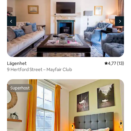
Lägenhet
4,77 av 5 i 
4,77 (13)
9 Hertford Street – Mayfair Club
Superhost
Superhost