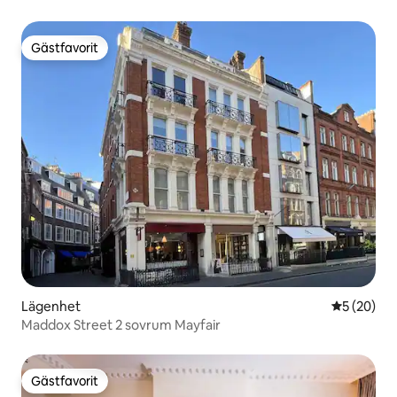
Gästfavorit
Gästfavorit
Lägenhet
5 av 5 i g
5 (20)
Maddox Street 2 sovrum Mayfair
Gästfavorit
Gästfavorit