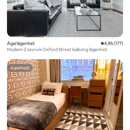
Ägarlägenhet
4,95 av 5 i ge
4,95 (177)
Modern 2 sovrum Oxford Street balkong lägenhet
Superhost
Superhost