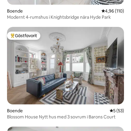
Boende
4,96 av 5 i ge
4,96 (110)
Modernt 4-rumshus i Knightsbridge nära Hyde Park
Gästfavorit
Populär gästfavorit
Boende
5 av 5 i g
5 (53)
Blossom House Nytt hus med 3 sovrum i Barons Court