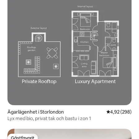
Ägarlägenhet i Storlondon
4,92 av 5 i ge
4,92 (298)
Lyx med bio, privat tak och bastu i zon 1
Gästfavorit