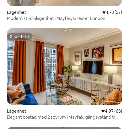
Lägenhet
4,73 av 5 i g
4,73 (37)
Modern studiolägenhet i Mayfair, Greater London
Superhost
Superhost
Lägenhet
4,97 av 5 i g
4,97 (65)
Elegant bostad med 2 sovrum i Mayfair, gångavstånd till
Hyde Park