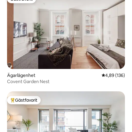
Gästfavorit
Ägarlägenhet
4,89 av 5 i ge
4,89 (136)
Covent Garden Nest
Gästfavorit
Populär gästfavorit