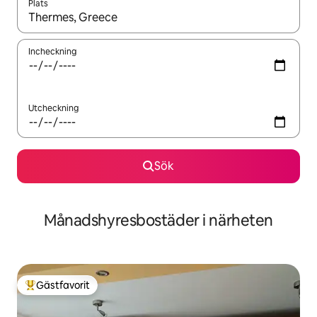
Plats
När resultaten är tillgängliga kan du navigera med upp- och ned
Incheckning
Utcheckning
Sök
Månadshyresbostäder i närheten
Gästfavorit
Populär gästfavorit