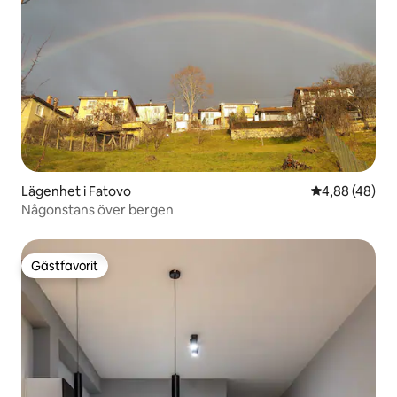
Lägenhet i Fatovo
4,88 av 5 i g
4,88 (48)
Någonstans över bergen
Gästfavorit
Gästfavorit