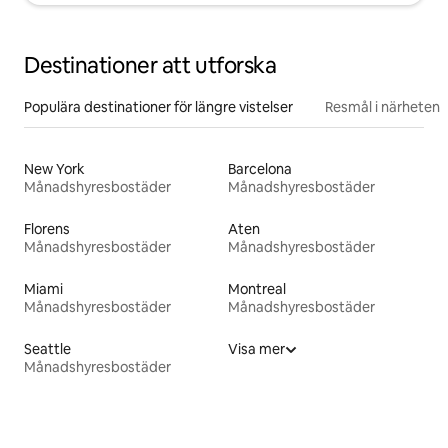
Destinationer att utforska
Populära destinationer för längre vistelser
Resmål i närheten
New York
Barcelona
Månadshyresbostäder
Månadshyresbostäder
Florens
Aten
Månadshyresbostäder
Månadshyresbostäder
Miami
Montreal
Månadshyresbostäder
Månadshyresbostäder
Seattle
Visa mer
Månadshyresbostäder