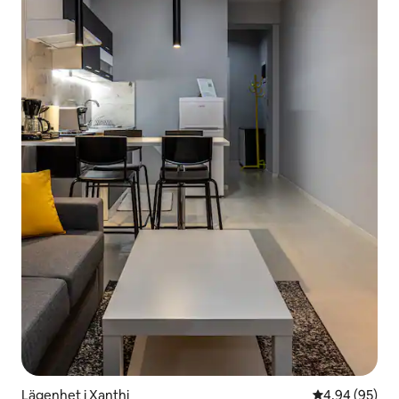
Lägenhet i Xanthi
4,94 av 5 i g
4,94 (95)