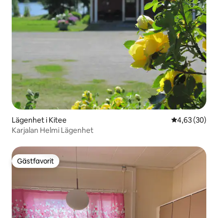
Lägenhet i Kitee
4,63 av 5 i g
4,63 (30)
Karjalan Helmi Lägenhet
Gästfavorit
Gästfavorit