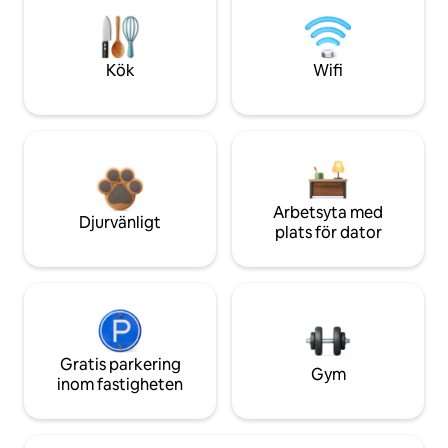
Kök
Wifi
Arbetsyta med
Djurvänligt
plats för dator
Gratis parkering
Gym
inom fastigheten