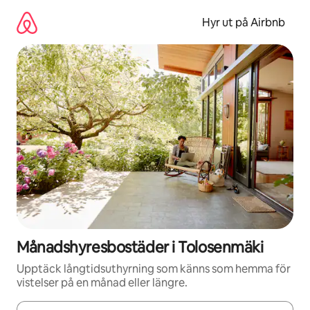
Hoppa
till
Hyr ut på Airbnb
innehåll
Månadshyresbostäder i Tolosenmäki
Upptäck långtidsuthyrning som känns som hemma för
vistelser på en månad eller längre.