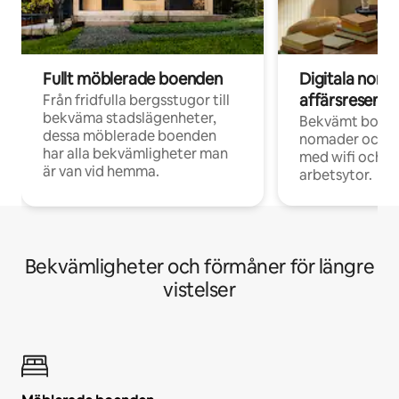
Fullt möblerade boenden
Digitala nom
affärsresenär
Från fridfulla bergsstugor till
bekväma stadslägenheter,
Bekvämt boend
dessa möblerade boenden
nomader och d
har alla bekvämligheter man
med wifi och d
är van vid hemma.
arbetsytor.
Bekvämligheter och förmåner för längre
vistelser