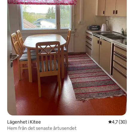
Lägenhet i Kitee
4,7 av 5 i g
4,7 (30)
Hem från det senaste årtusendet