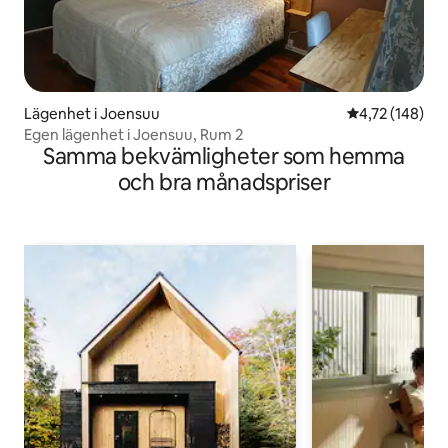
Lägenhet i Joensuu
4,72 av 5 i ge
4,72 (148)
Egen lägenhet i Joensuu, Rum 2
Samma bekvämligheter som hemma
och bra månadspriser