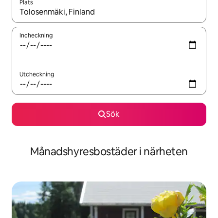
Plats
När resultaten är tillgängliga kan du navigera med upp- och ned
Incheckning
Utcheckning
Sök
Månadshyresbostäder i närheten