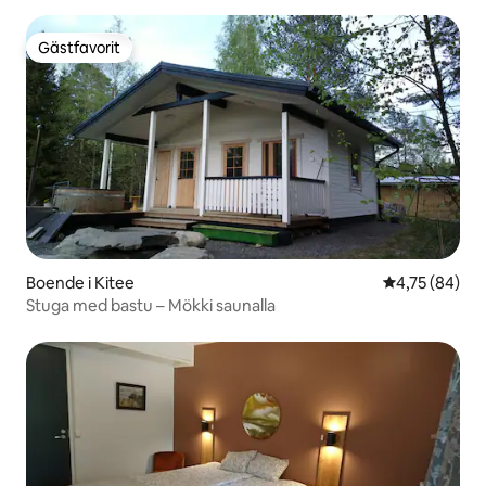
Gästfavorit
Gästfavorit
Boende i Kitee
4,75 av 5 i g
4,75 (84)
Stuga med bastu – Mökki saunalla