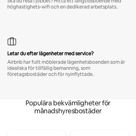
Ska du resa i jobbet? Hitta ett långtidsboende med
höghastighets-wifi och en dedikerad arbetsplats.
Letar du efter lägenheter med service?
Airbnb har fullt möblerade lägenhetsboenden som är
idealiska för tillfällig bemanning, som
företagsbostäder och för nyinflyttade.
Populära bekvämligheter för
månadshyresbostäder