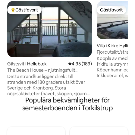
Gästfavorit
Gästfavorit
Populär gästfavorit
Gästfavorit
Villa i Kirke Hylling
Fjordutsikt/stran
Koppla av med hela
Gästsvit i Hellebæk
4,95 av 5 i genomsnittligt bety
4,95 (189)
fridfulla utrymme.
Köpenhamn och Ro
The Beach House – njutningsfullt
Inkluderar el, vat
boende vid vattnet
Detta strandhus ligger direkt till
sängkläder, diskha
stranden med 180 graders utsikt över
garage för bilen.
Sverige och Kronborg. Stora
centralvärmesyst
nöjesaktiviteter (havet, skogen, sjöarna,
justeras upp och n
Populära bekvämligheter för
Kronborgs slott och Søfartsmuseet
värmepumpen och 
(Unesco Attraction). Du kommer att
semesterboenden i Torkilstrup
massor av trevlig
älska detta hus på grund av den
värmepumpen. Off
fantastiska havsutsikten, direkt tillgång
strandområde med
till havet och ljuset. På andra sidan vägen
kanotklubb. Områd
ligger den bevarade skogen
naturreservat me
Teglstruphegn med stora gamla ekar.