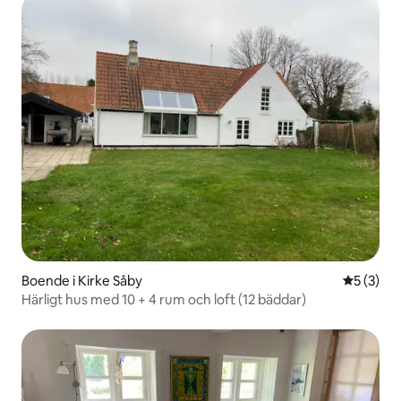
Boende i Kirke Såby
5 av 5 i 
5 (3)
Härligt hus med 10 + 4 rum och loft (12 bäddar)