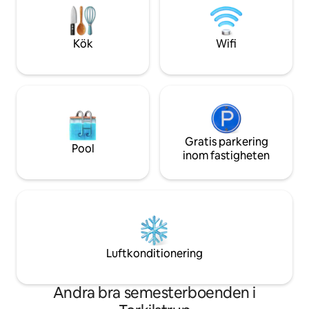
Roskildefjorden m
Mycket romantiskt. Detta är ett ställe
smart-TV 50 tum
där man kan vara mindfull. Många gäster
bor bara för att njuta av utsikten under
Kök
Wifi
alla årstider.
Gratis parkering
Pool
inom fastigheten
Luftkonditionering
Andra bra semesterboenden i