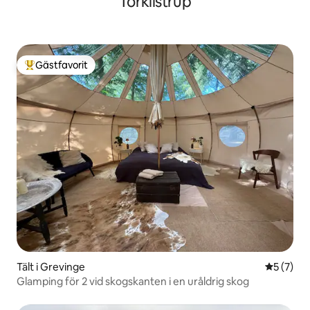
Torkilstrup
Gästfavorit
Populär gästfavorit
Tält i Grevinge
5 av 5 i 
5 (7)
Glamping för 2 vid skogskanten i en uråldrig skog