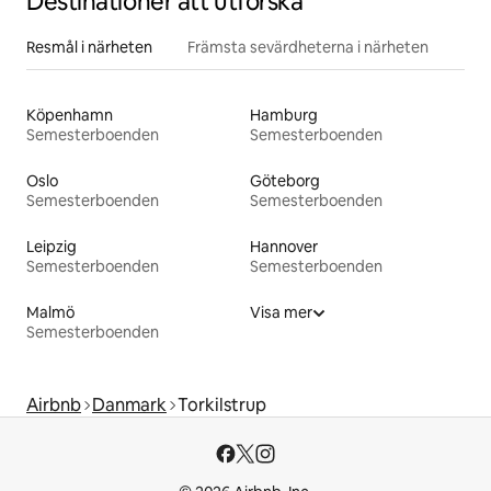
Destinationer att utforska
Resmål i närheten
Främsta sevärdheterna i närheten
Köpenhamn
Hamburg
Semesterboenden
Semesterboenden
Oslo
Göteborg
Semesterboenden
Semesterboenden
Leipzig
Hannover
Semesterboenden
Semesterboenden
Malmö
Visa mer
Semesterboenden
Airbnb
Danmark
Torkilstrup