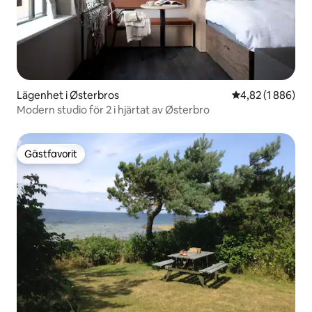
Lägenhet i Østerbros
4,82 av 5 i geno
4,82 (1 886)
Modern studio för 2 i hjärtat av Østerbro
Gästfavorit
Gästfavorit