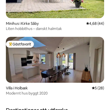
Minihus i Kirke Såby
4,68 av 5 i g
4,68 (44)
Liten hobbithus – danskt halmtak
Gästfavorit
Populär gästfavorit
Villa i Holbæk
5 av 5 i g
5 (28)
Modernt hus byggt 2020