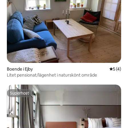
Boende i Ejby
5 av 5 i 
5 (4)
Litet pensionat/lägenhet i naturskönt område
Superhost
Superhost