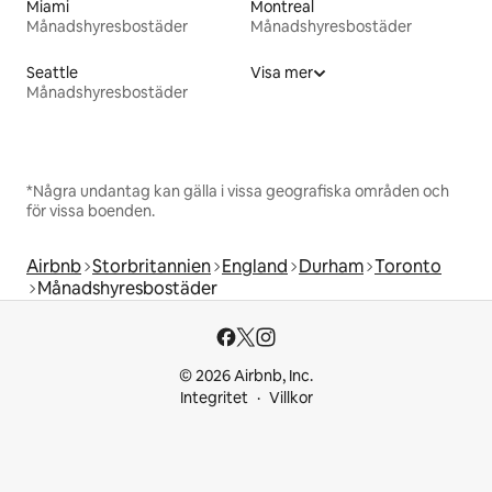
Miami
Montreal
Månadshyresbostäder
Månadshyresbostäder
Seattle
Visa mer
Månadshyresbostäder
*Några undantag kan gälla i vissa geografiska områden och
för vissa boenden.
Airbnb
Storbritannien
England
Durham
Toronto
Månadshyresbostäder
© 2026 Airbnb, Inc.
Integritet
Villkor