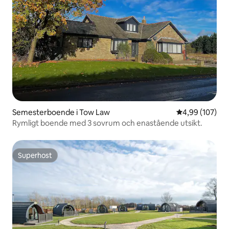
Semesterboende i Tow Law
4,99 av 5 i ge
4,99 (107)
Rymligt boende med 3 sovrum och enastående utsikt.
Superhost
Superhost