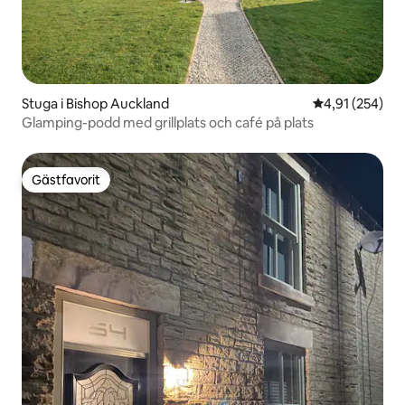
Stuga i Bishop Auckland
4,91 av 5 i ge
4,91 (254)
Glamping-podd med grillplats och café på plats
Gästfavorit
Gästfavorit