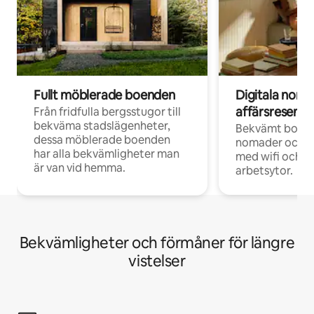
Fullt möblerade boenden
Digitala nom
affärsresenär
Från fridfulla bergsstugor till
bekväma stadslägenheter,
Bekvämt boend
dessa möblerade boenden
nomader och d
har alla bekvämligheter man
med wifi och d
är van vid hemma.
arbetsytor.
Bekvämligheter och förmåner för längre
vistelser