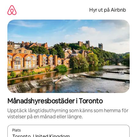
Hoppa
till
Hyr ut på Airbnb
innehåll
Månadshyresbostäder i Toronto
Upptäck långtidsuthyrning som känns som hemma för
vistelser på en månad eller längre.
Plats
När resultaten är tillgängliga kan du navigera med upp- och ned