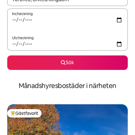
Incheckning
Utcheckning
Sök
Månadshyresbostäder i närheten
Gästfavorit
Populär gästfavorit