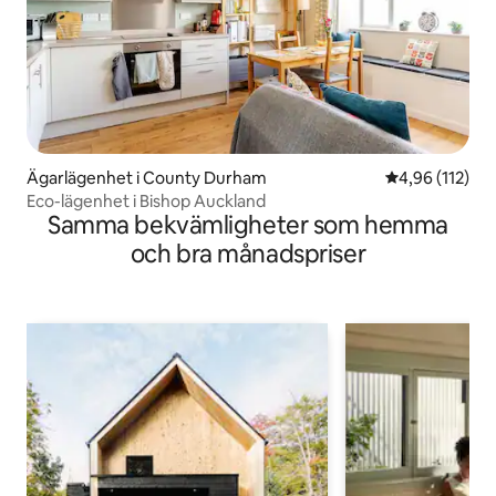
Ägarlägenhet i County Durham
4,96 av 5 i ge
4,96 (112)
Eco-lägenhet i Bishop Auckland
Samma bekvämligheter som hemma
och bra månadspriser