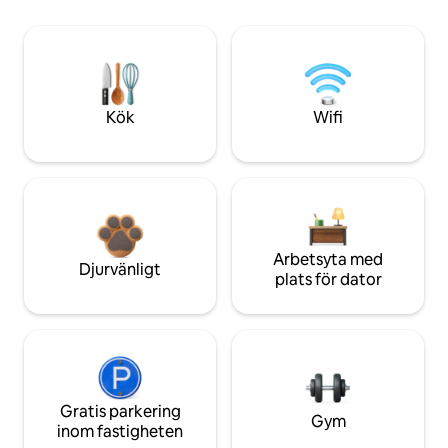
Kök
Wifi
Arbetsyta med
Djurvänligt
plats för dator
Gratis parkering
Gym
inom fastigheten