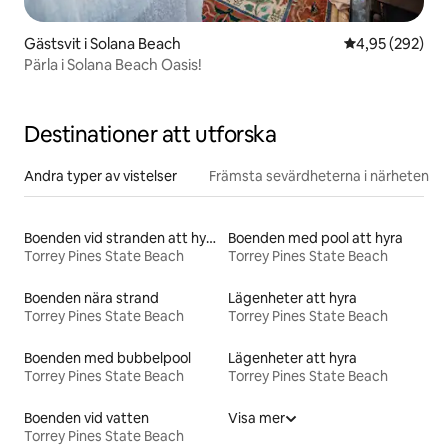
Gästsvit i Solana Beach
4,95 av 5 i ge
4,95 (292)
Pärla i Solana Beach Oasis!
Destinationer att utforska
Andra typer av vistelser
Främsta sevärdheterna i närheten
Boenden vid stranden att hyra
Boenden med pool att hyra
Torrey Pines State Beach
Torrey Pines State Beach
Boenden nära strand
Lägenheter att hyra
Torrey Pines State Beach
Torrey Pines State Beach
Boenden med bubbelpool
Lägenheter att hyra
Torrey Pines State Beach
Torrey Pines State Beach
Boenden vid vatten
Visa mer
Torrey Pines State Beach