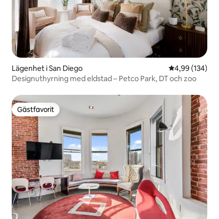
Lägenhet i San Diego
4,99 av 5 i ge
4,99 (134)
Designuthyrning med eldstad – Petco Park, DT och zoo
Gästfavorit
Gästfavorit