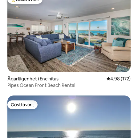
Populär gästfavorit
Ägarlägenhet i Encinitas
4,98 av 5 i ge
4,98 (172)
Pipes Ocean Front Beach Rental
Gästfavorit
Gästfavorit