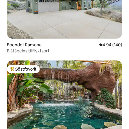
Boende i Ramona
4,94 av 5 i ge
4,94 (140)
Blåfågelns tillflyktsort
Gästfavorit
Populär gästfavorit