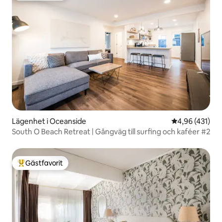
Lägenhet i Oceanside
4,96 av 5 i ge
4,96 (431)
South O Beach Retreat | Gångväg till surfing och kaféer #2
Gästfavorit
Populär gästfavorit