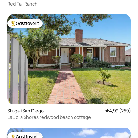
Red Tail Ranch
Gästfavorit
Populär gästfavorit
Stuga i San Diego
4,99 av 5 i ge
4,99 (269)
La Jolla Shores redwood beach cottage
Gästfavorit