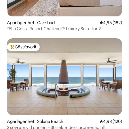
Ägarlägenhet i Carlsbad
4,95 av 5 i ge
4,95 (182)
🌴La Costa Resort Château🌴 Luxury Suite for 2
Gästfavorit
Populär gästfavorit
Ägarlägenhet i Solana Beach
4,93 av 5 i ge
4,93 (120)
2 sovrum vid poolen – 30 sekunders promenad till