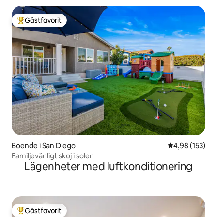
Gästfavorit
Populär gästfavorit
Boende i San Diego
4,98 av 5 i ge
4,98 (153)
Familjevänligt skoj i solen
Lägenheter med luftkonditionering
Gästfavorit
Populär gästfavorit