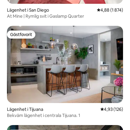
Lägenhet i San Diego
4,88 av 5 i geno
4,88 (1 874)
At Mine | Rymlig svit i Gaslamp Quarter
Gästfavorit
Gästfavorit
Lägenhet i Tijuana
4,93 av 5 i ge
4,93 (126)
Bekväm lägenhet i centrala Tijuana. 1