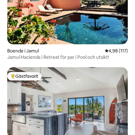
Boende i Jamul
4,98 av 5 i ge
4,98 (117)
Jamul Hacienda | Retreat för par | Pool och utsikt!
Gästfavorit
Populär gästfavorit