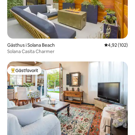
Gästhus i Solana Beach
4,92 av 5 i ge
4,92 (102)
Solana Casita Charmer
Gästfavorit
Populär gästfavorit