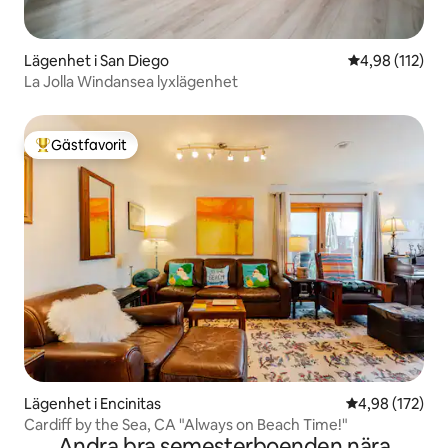
Lägenhet i San Diego
4,98 av 5 i ge
4,98 (112)
La Jolla Windansea lyxlägenhet
Gästfavorit
Populär gästfavorit
Lägenhet i Encinitas
4,98 av 5 i ge
4,98 (172)
Cardiff by the Sea, CA "Always on Beach Time!"
Andra bra semesterboenden nära