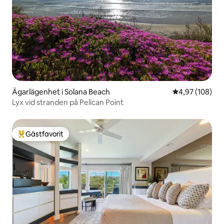
Ägarlägenhet i Solana Beach
4,97 av 5 i ge
4,97 (108)
Lyx vid stranden på Pelican Point
Gästfavorit
Populär gästfavorit