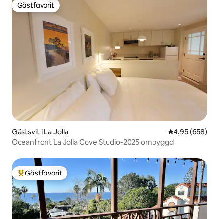
Gästfavorit
Gästfavorit
Gästsvit i La Jolla
4,95 av 5 i ge
4,95 (658)
Oceanfront La Jolla Cove Studio-2025 ombyggd
Gästfavorit
Populär gästfavorit