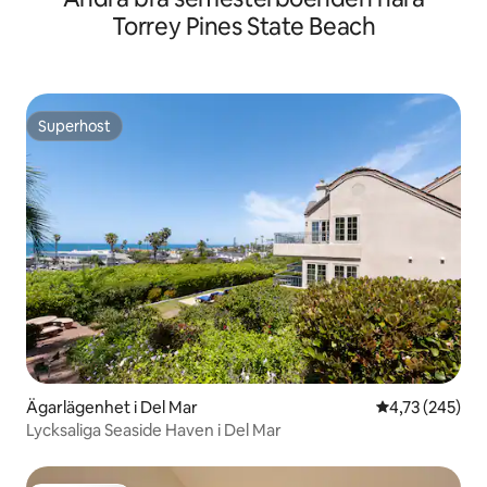
Torrey Pines State Beach
Superhost
Superhost
Ägarlägenhet i Del Mar
4,73 av 5 i ge
4,73 (245)
Lycksaliga Seaside Haven i Del Mar