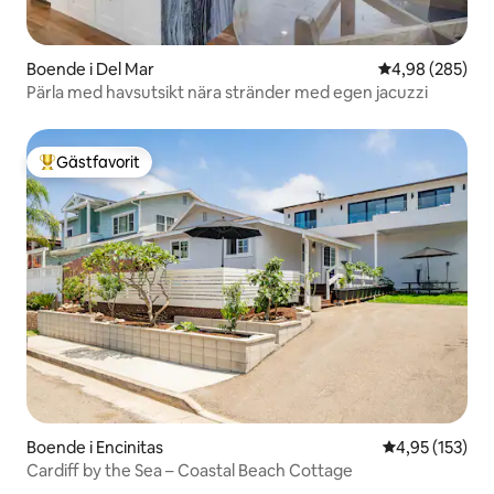
Boende i Del Mar
4,98 av 5 i ge
4,98 (285)
Pärla med havsutsikt nära stränder med egen jacuzzi
Gästfavorit
Populär gästfavorit
Boende i Encinitas
4,95 av 5 i ge
4,95 (153)
Cardiff by the Sea – Coastal Beach Cottage