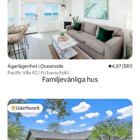
Ägarlägenhet i Oceanside
4,97 av 5 i ge
4,97 (581)
Pacific Villa #2 | Fri havsutsikt
Familjevänliga hus
Gästfavorit
Populär gästfavorit