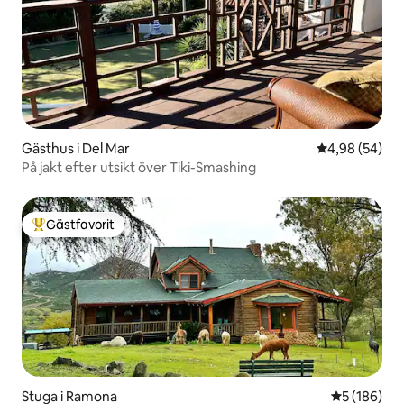
Gästhus i Del Mar
4,98 av 5 i g
4,98 (54)
På jakt efter utsikt över Tiki-Smashing
Gästfavorit
Populär gästfavorit
Stuga i Ramona
5 av 5 i ge
5 (186)