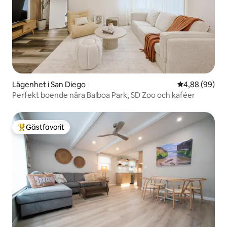
Lägenhet i San Diego
4,88 av 5 i g
4,88 (99)
Perfekt boende nära Balboa Park, SD Zoo och kaféer
Gästfavorit
Populär gästfavorit