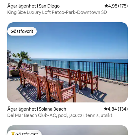
Ägarlägenhet i San Diego
4,95 av 5 i ge
4,95 (175)
King Size Luxury Loft Petco-Park-Downtown SD
Gästfavorit
Gästfavorit
Ägarlägenhet i Solana Beach
4,84 av 5 i ge
4,84 (134)
Del Mar Beach Club-AC, pool, jacuzzi, tennis, utsikt!
Gästfavorit