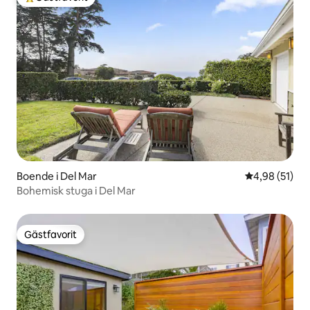
Populär gästfavorit
Boende i Del Mar
4,98 av 5 i g
4,98 (51)
Bohemisk stuga i Del Mar
Gästfavorit
Gästfavorit