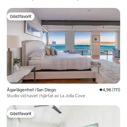
stranden!
Gästfavorit
Gästfavorit
Ägarlägenhet i San Diego
4,96 av 5 i g
4,96 (111)
Studio vid havet i hjärtat av La Jolla Cove
Gästfavorit
Gästfavorit