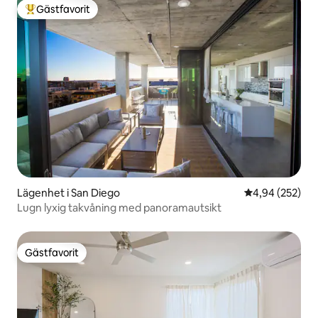
Gästfavorit
Populär gästfavorit
Lägenhet i San Diego
4,94 av 5 i ge
4,94 (252)
Lugn lyxig takvåning med panoramautsikt
Gästfavorit
Gästfavorit