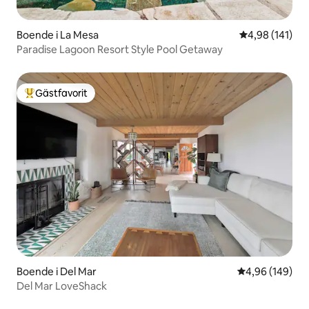
Boende i La Mesa
4,98 av 5 i ge
4,98 (141)
Paradise Lagoon Resort Style Pool Getaway
Gästfavorit
Populär gästfavorit
Boende i Del Mar
4,96 av 5 i ge
4,96 (149)
Del Mar LoveShack