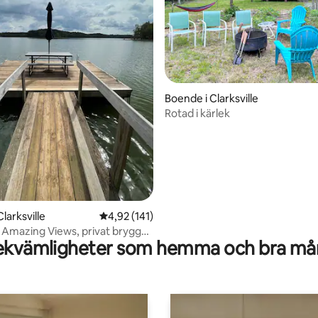
Boende i Clarksville
Rotad i kärlek
tligt betyg, 74 omdömen
larksville
4,92 av 5 i genomsnittligt betyg, 141 omdöm
4,92 (141)
 Amazing Views, privat brygga,
kvämligheter som hemma och bra mån