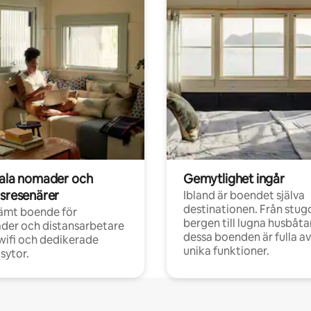
tala nomader och
Gemytlighet ingår
rsresenärer
Ibland är boendet själva
destinationen. Från stugo
ämt boende för
bergen till lugna husbåtar
der och distansarbetare
dessa boenden är fulla av
ifi och dedikerade
unika funktioner.
sytor.