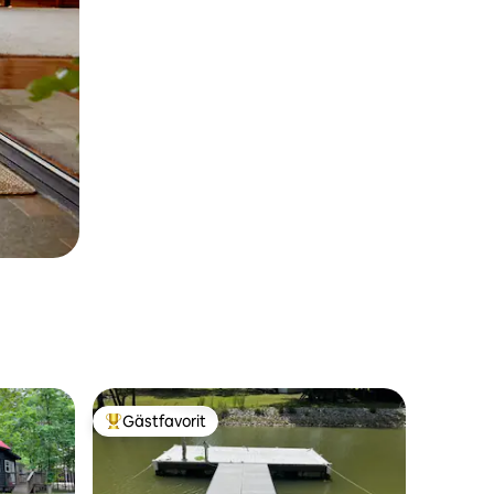
Gästfavorit
Populär gästfavorit