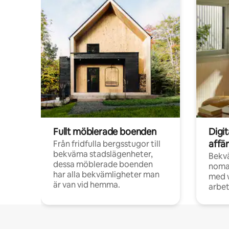
Fullt möblerade boenden
Digi
affä
Från fridfulla bergsstugor till
bekväma stadslägenheter,
Bekv
dessa möblerade boenden
noma
har alla bekvämligheter man
med w
är van vid hemma.
arbet