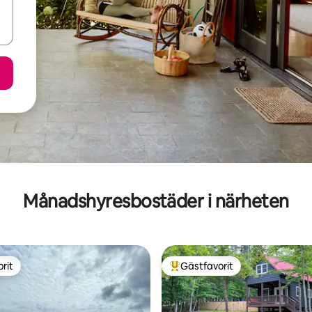
Månadshyresbostäder i närheten
rit
Gästfavorit
rit
Populär gästfavorit