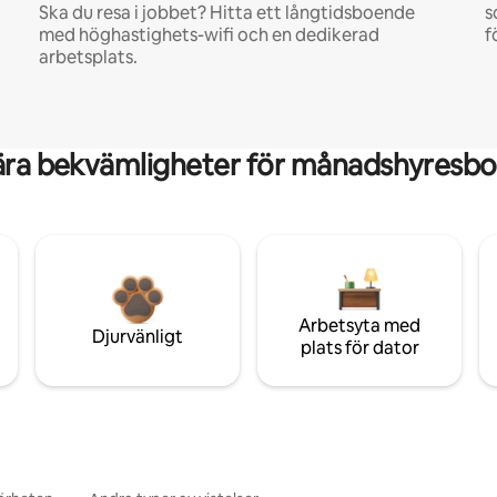
Ska du resa i jobbet? Hitta ett långtidsboende
s
med höghastighets-wifi och en dedikerad
f
arbetsplats.
ära bekvämligheter för månadshyresbo
Arbetsyta med
Djurvänligt
plats för dator