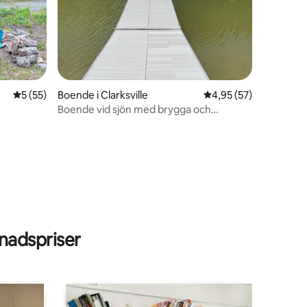
5 av 5 i genomsnittligt betyg, 55 omdömen
5 (55)
Boende i Clarksville
4,95 av 5 i genomsnit
4,95 (57)
Boende vid sjön med brygga och
båtramp
en
adspriser