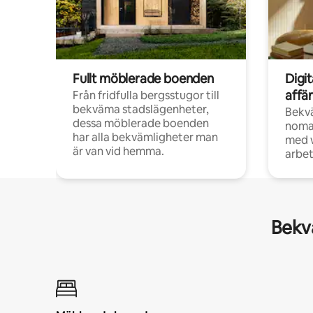
Fullt möblerade boenden
Digi
affä
Från fridfulla bergsstugor till
bekväma stadslägenheter,
Bekv
dessa möblerade boenden
noma
har alla bekvämligheter man
med w
är van vid hemma.
arbet
Bekvä