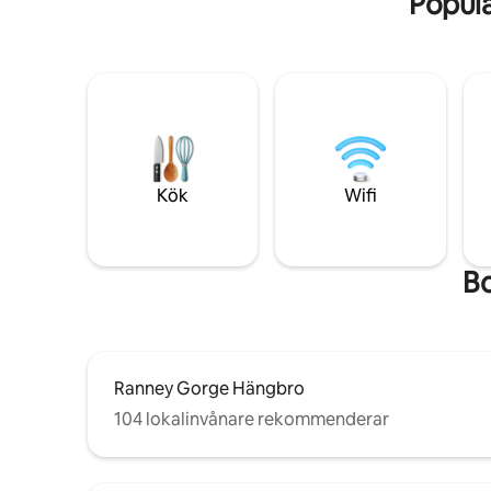
Popul
Kök
Wifi
Bo
Ranney Gorge Hängbro
104 lokalinvånare rekommenderar