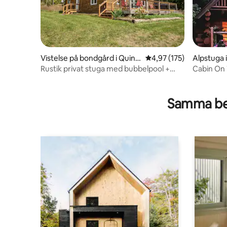
Vistelse på bondgård i Quint
4,97 av 5 i genomsnitt
4,97 (175)
Alpstuga i
e West
Rustik privat stuga med bubbelpool +
Cabin On
elbilsladdare
Samma be