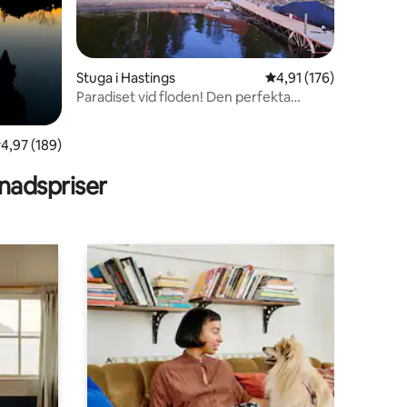
Stuga i Hastings
4,91 av 5 i genomsnitt
4,91 (176)
Paradiset vid floden! Den perfekta
en
familjesemestern!
,97 av 5 i genomsnittligt betyg, 189 omdömen
4,97 (189)
adspriser