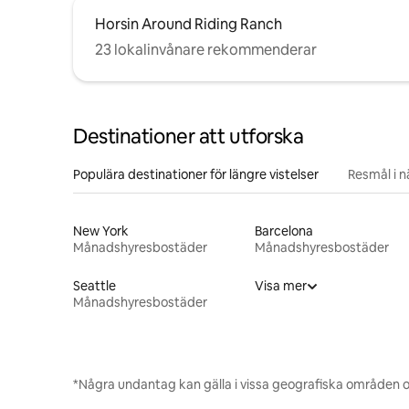
Horsin Around Riding Ranch
23 lokalinvånare rekommenderar
Destinationer att utforska
Populära destinationer för längre vistelser
Resmål i 
New York
Barcelona
Månadshyresbostäder
Månadshyresbostäder
Seattle
Visa mer
Månadshyresbostäder
*Några undantag kan gälla i vissa geografiska områden o