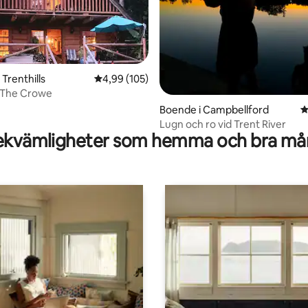
ligt betyg, 175 omdömen
 Trenthills
4,99 av 5 i genomsnittligt betyg, 105 omdöm
4,99 (105)
 The Crowe
Boende i Campbellford
4
Lugn och ro vid Trent River
kvämligheter som hemma och bra mån