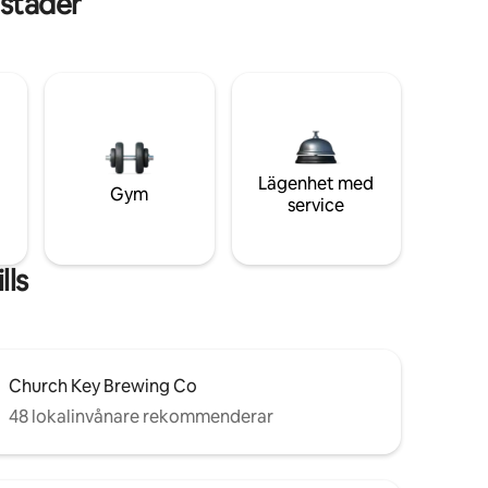
städer
Lägenhet med
Gym
service
lls
Church Key Brewing Co
48 lokalinvånare rekommenderar