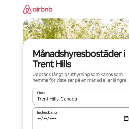
Hoppa
till
innehåll
Månadshyresbostäder i
Trent Hills
Upptäck långtidsuthyrning som känns som
hemma för vistelser på en månad eller längre.
Plats
När resultaten är tillgängliga kan du navigera me
Incheckning