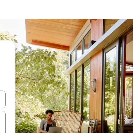
d upp- och nedåtpilarna eller utforska genom att trycka eller svepa.