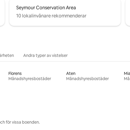
Seymour Conservation Area
10 lokalinvånare rekommenderar
närheten
Andra typer av vistelser
Florens
Aten
Mi
Månadshyresbostäder
Månadshyresbostäder
Må
ch för vissa boenden.