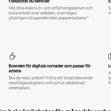
Flexibilitet du behöver
E
Välj dina exakta in- och utflyttningsdatum och
S
boka enkelt över webben, utan några
m
ytterligare åtaganden eller pappersarbete.*
Boenden för digitala nomader som passar för
L
arbete
A
Ska du resa i jobbet? Hitta ett långtidsboende
s
med höghastighets-wifi och en dedikerad
f
arbetsplats.