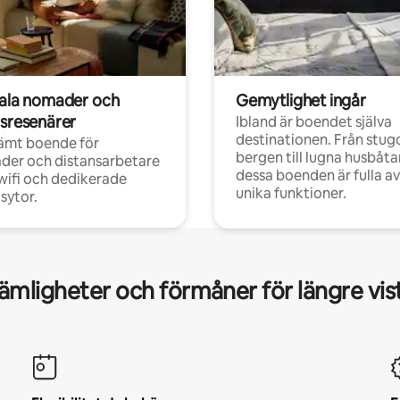
tala nomader och
Gemytlighet ingår
rsresenärer
Ibland är boendet själva
destinationen. Från stugo
ämt boende för
bergen till lugna husbåtar
der och distansarbetare
dessa boenden är fulla av
ifi och dedikerade
unika funktioner.
sytor.
mligheter och förmåner för längre vis