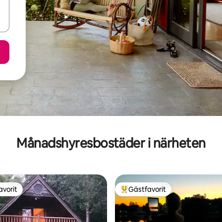
Månadshyresbostäder i närheten
avorit
Gästfavorit
gästfavorit
Populär gästfavorit