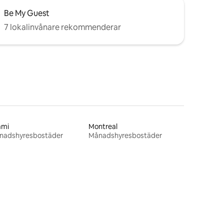
Be My Guest
7 lokalinvånare rekommenderar
ami
Montreal
nadshyresbostäder
Månadshyresbostäder