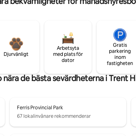
ära bekvämligheter för månadshyresbo
Gratis
Arbetsyta
parkering
Djurvänligt
med plats för
inom
dator
fastigheten
 nära de bästa sevärdheterna i Trent Hi
Ferris Provincial Park
67 lokalinvånare rekommenderar