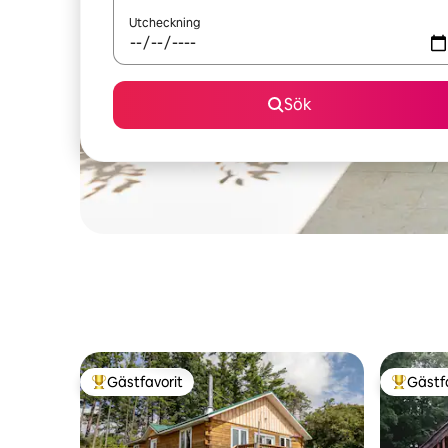
Utcheckning
Sök
Gästfavorit
Gästf
Populär gästfavorit
Populär 