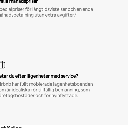
nkla månadspriser
pecialpriser för långtidsvistelser och en enda
ånadsbetalning utan extra avgifter.*
etar du efter lägenheter med service?
irbnb har fullt möblerade lägenhetsboenden
om är idealiska för tillfällig bemanning, som
öretagsbostäder och för nyinflyttade.