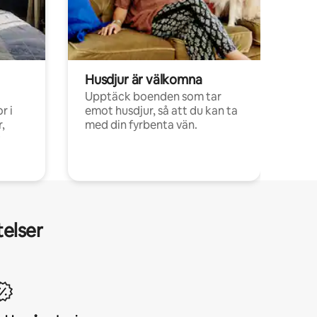
Husdjur är välkomna
Upptäck boenden som tar
r i
emot husdjur, så att du kan ta
,
med din fyrbenta vän.
telser