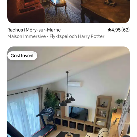
Radhus i Méry-sur-Marne
4,95 av 5 i g
4,95 (62)
Maison Immersive • Flyktspel och Harry Potter
Gästfavorit
Gästfavorit