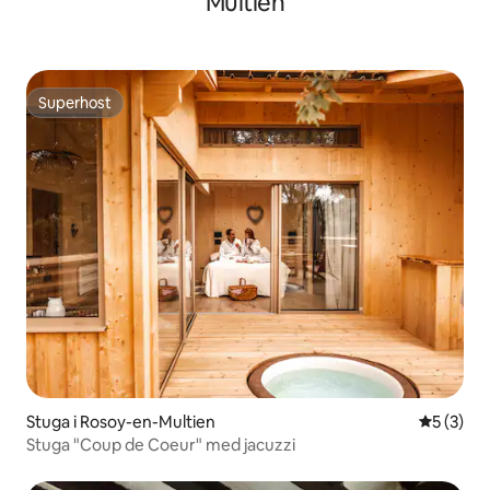
Multien
Superhost
Superhost
Stuga i Rosoy-en-Multien
5 av 5 i 
5 (3)
Stuga "Coup de Coeur" med jacuzzi