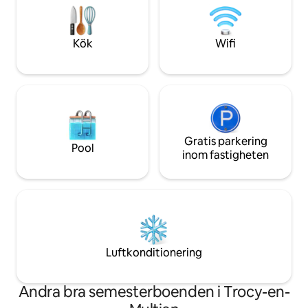
kulturarvslista, på ett annat sätt och att
Reims. Vi erbjuder 
uppleva sin « art de vivre ».
turer längs Ourcq
Kök
Wifi
Gratis parkering
Pool
inom fastigheten
Luftkonditionering
Andra bra semesterboenden i Trocy-en-