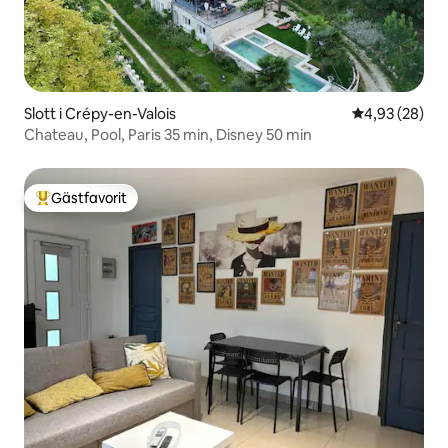
Slott i Crépy-en-Valois
4,93 av 5 i g
4,93 (28)
Chateau, Pool, Paris 35 min, Disney 50 min
Gästfavorit
Populär gästfavorit