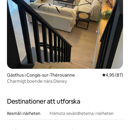
Gästhus i Congis-sur-Thérouanne
4,95 av 5 i g
4,95 (87)
Charmigt boende nära Disney
Destinationer att utforska
Resmål i närheten
Främsta sevärdheterna i närheten