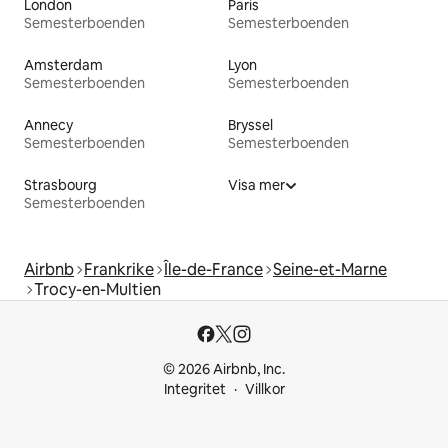
London
Paris
Semesterboenden
Semesterboenden
Amsterdam
Lyon
Semesterboenden
Semesterboenden
Annecy
Bryssel
Semesterboenden
Semesterboenden
Strasbourg
Visa mer
Semesterboenden
Airbnb
Frankrike
Île-de-France
Seine-et-Marne
Trocy-en-Multien
© 2026 Airbnb, Inc.
Integritet
Villkor