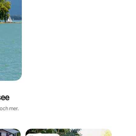
see
 och mer.
Lägenhe