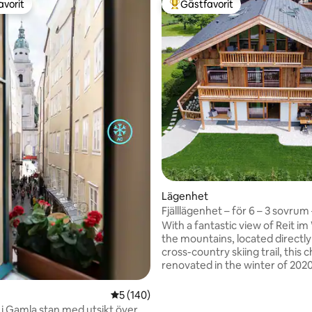
avorit
Gästfavorit
gästfavorit
Populär gästfavorit
Lägenhet
Fjälllägenhet – för 6 – 3 sovrum
Bergstadl
With a fantastic view of Reit im
the mountains, located directly
cross-country skiing trail, this 
renovated in the winter of 2020
traditional regional style and e
with the highest quality interio
tligt betyg, 71 omdömen
5 av 5 i genomsnittligt betyg, 140 omdöm
5 (140)
laid out garden invites you to 
i Gamla stan med utsikt över