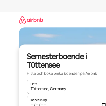
Hoppa
till
innehåll
Semesterboende i
Tüttensee
Hitta och boka unika boenden på Airbnb
Plats
När resultaten är tillgängliga kan du navigera me
Incheckning