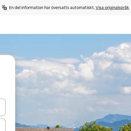
En del information har översatts automatiskt. 
Visa originalspråk
d upp- och nedåtpilarna eller utforska genom att trycka eller svepa.