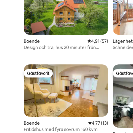
Boende
4,91 av 5 i genomsnit
4,91 (57)
Lägenhet
Design och trä, hus 20 minuter från
Schneide
Salzburg
Gästfavorit
Gästfavo
Gästfavorit
Gästfavo
Boende
4,77 av 5 i genomsnit
4,77 (13)
Fritidshus med fyra sovrum 160 kvm