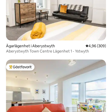
Ägarlägenhet i Aberystwyth
4,96 av 5 i ge
4,96 (309)
Aberystwyth Town Centre Lägenhet 1 - Ystwyth
Gästfavorit
Populär gästfavorit