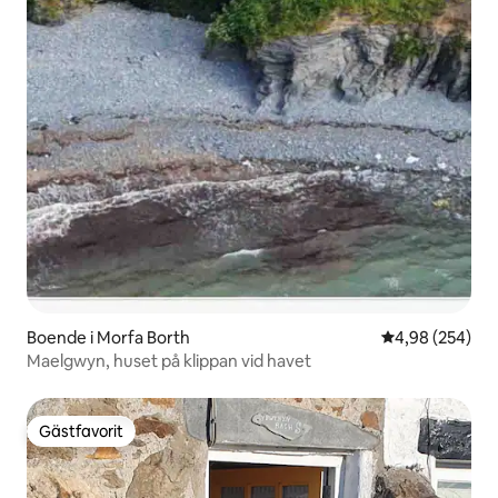
Boende i Morfa Borth
4,98 av 5 i ge
4,98 (254)
Maelgwyn, huset på klippan vid havet
Gästfavorit
Gästfavorit