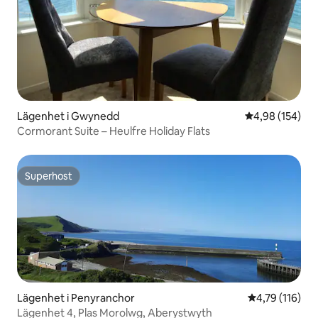
Lägenhet i Gwynedd
4,98 av 5 i ge
4,98 (154)
Cormorant Suite – Heulfre Holiday Flats
Superhost
Superhost
Lägenhet i Penyranchor
4,79 av 5 i ge
4,79 (116)
Lägenhet 4, Plas Morolwg, Aberystwyth