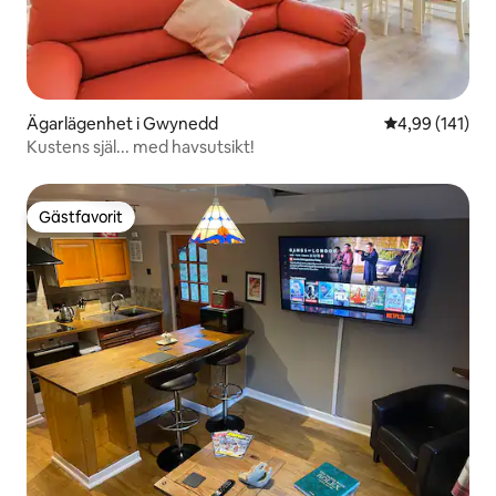
Ägarlägenhet i Gwynedd
4,99 av 5 i ge
4,99 (141)
Kustens själ... med havsutsikt!
Gästfavorit
Gästfavorit