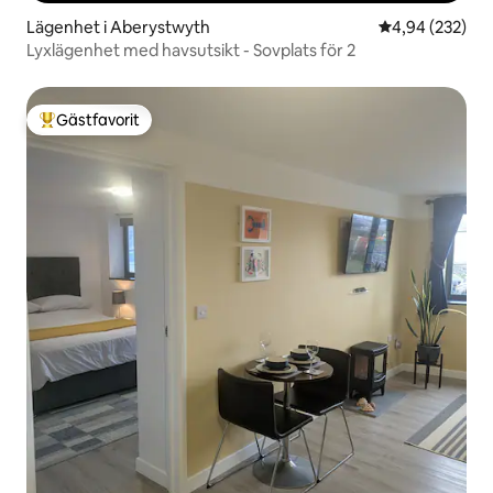
Lägenhet i Aberystwyth
4,94 av 5 i ge
4,94 (232)
Lyxlägenhet med havsutsikt - Sovplats för 2
Gästfavorit
Populär gästfavorit