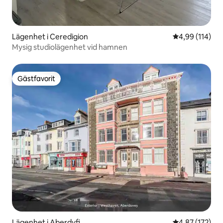
Lägenhet i Ceredigion
4,99 av 5 i ge
4,99 (114)
Mysig studiolägenhet vid hamnen
Gästfavorit
Gästfavorit
Lägenhet i Aberdyfi
4,87 av 5 i ge
4,87 (172)