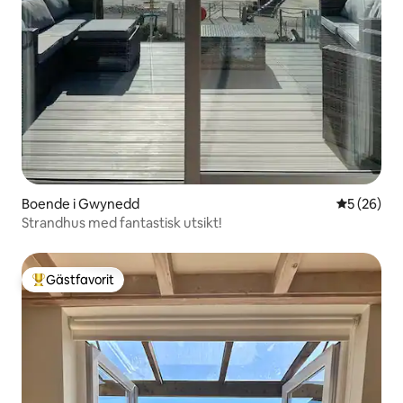
Boende i Gwynedd
5 av 5 i g
5 (26)
Strandhus med fantastisk utsikt!
Gästfavorit
Populär gästfavorit