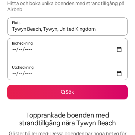
Hitta och boka unika boenden med strandtillgång på
Airbnb
Plats
När resultaten är tillgängliga kan du navigera med upp- och ned
Incheckning
Utcheckning
Sök
Topprankade boenden med
strandtillgång nära Tywyn Beach
Gäster håller med: Dessa boenden har höga betyg för