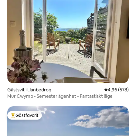
Gästsvit i Llanbedrog
4,96 av 5 i ge
4,96 (578)
Mur Cwymp - Semesterlägenhet - Fantastiskt läge
Gästfavorit
Populär gästfavorit