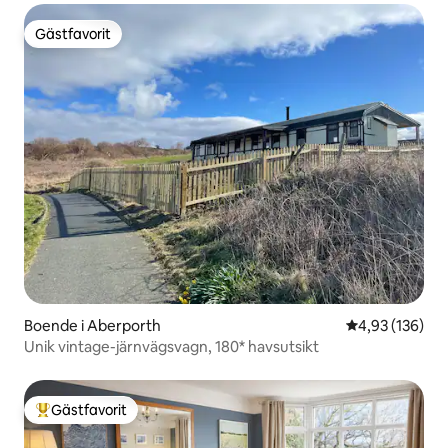
Gästfavorit
Gästfavorit
Boende i Aberporth
4,93 av 5 i ge
4,93 (136)
Unik vintage-järnvägsvagn, 180* havsutsikt
Gästfavorit
Populär gästfavorit