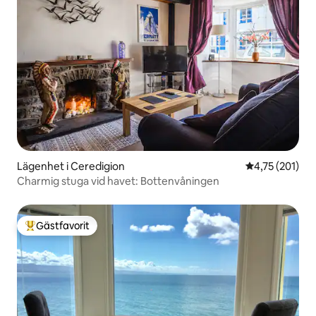
Lägenhet i Ceredigion
4,75 av 5 i ge
4,75 (201)
Charmig stuga vid havet: Bottenvåningen
Gästfavorit
Populär gästfavorit