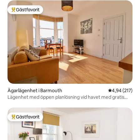
Gästfavorit
Populär gästfavorit
Ägarlägenhet i Barmouth
4,94 av 5 i ge
4,94 (217)
Lägenhet med öppen planlösning vid havet med gratis
parkering
Gästfavorit
Populär gästfavorit