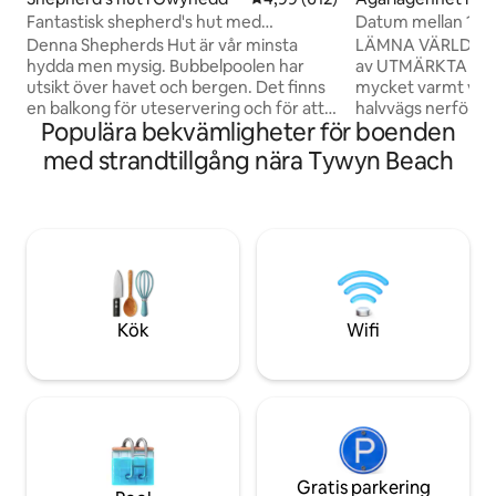
Fantastisk shepherd's hut med
Datum mellan 10-1
bubbelpool och havsutsikt
natt
Denna Shepherds Hut är vår minsta
LÄMNA VÄRLDEN BA
hydda men mysig. Bubbelpoolen har
av UTMÄRKTA HAV
utsikt över havet och bergen. Det finns
mycket varmt välk
en balkong för uteservering och för att
halvvägs nerför en 
Populära bekvämligheter för boenden
njuta av den fantastiska utsikten.
Cardigan Bay, 5 mi
romantisk tillflykt i ett område med
Fairbournes sands
med strandtillgång nära Tywyn Beach
enastående naturlig skönhet. Det är 5
från Talyllyn Stea
minuter från stranden i en bil, samt kulle,
med eget badrum h
skog och bergsvandringar. Stugan har
dubbelsäng. Vi lova
värme, spishäll, mikrovågsugn, brödrost
privata balkong k
och dusch/toalett inuti. En eldstad finns
och ja, delfiner k
på plats plus en grill, om du är 6 fot plus
för spädbarn, barn
titta på min andra hydda eller stuga
ELDSTAD 15 GBP pe
eftersom de är större
och marshmallows
Kök
Wifi
Gratis parkering