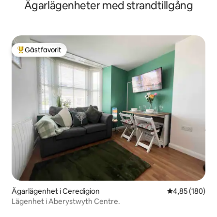
Ägarlägenheter med strandtillgång
Gästfavorit
Populär gästfavorit
Ägarlägenhet i Ceredigion
4,85 av 5 i ge
4,85 (180)
Lägenhet i Aberystwyth Centre.