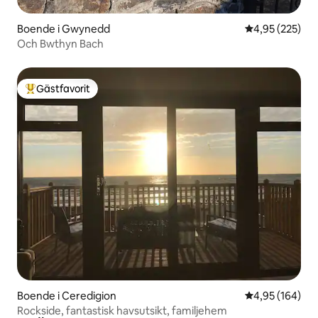
Boende i Gwynedd
4,95 av 5 i ge
4,95 (225)
Och Bwthyn Bach
Gästfavorit
Populär gästfavorit
Boende i Ceredigion
4,95 av 5 i ge
4,95 (164)
Rockside, fantastisk havsutsikt, familjehem