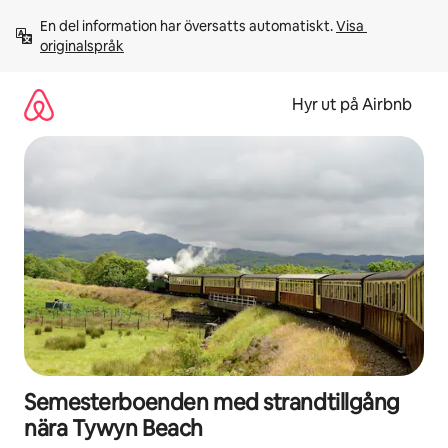
Hoppa
En del information har översatts automatiskt. 
Visa 
till
originalspråk
innehåll
Hyr ut på Airbnb
Semesterboenden med strandtillgång
nära Tywyn Beach