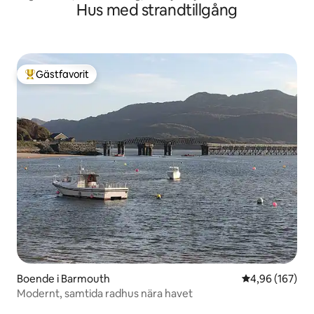
Hus med strandtillgång
Gästfavorit
Populär gästfavorit
Boende i Barmouth
4,96 av 5 i ge
4,96 (167)
Modernt, samtida radhus nära havet