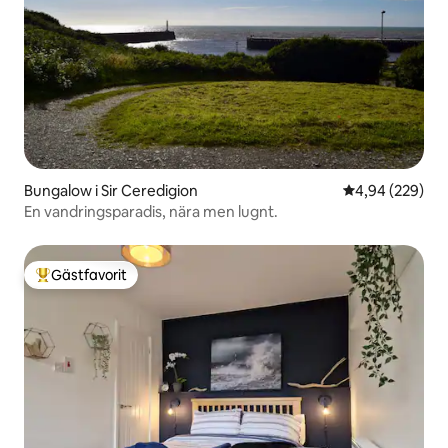
Bungalow i Sir Ceredigion
4,94 av 5 i ge
4,94 (229)
En vandringsparadis, nära men lugnt.
Gästfavorit
Populär gästfavorit