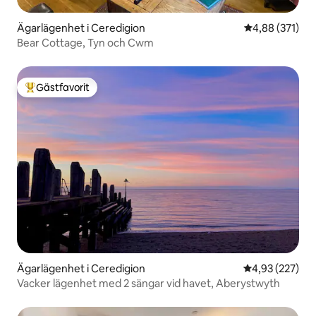
Ägarlägenhet i Ceredigion
4,88 av 5 i ge
4,88 (371)
Bear Cottage, Tyn och Cwm
Gästfavorit
Populär gästfavorit
Ägarlägenhet i Ceredigion
4,93 av 5 i ge
4,93 (227)
Vacker lägenhet med 2 sängar vid havet, Aberystwyth