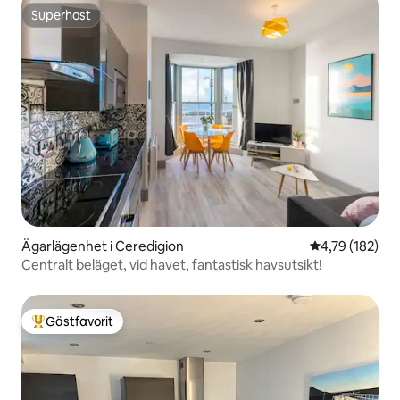
Superhost
Superhost
Ägarlägenhet i Ceredigion
4,79 av 5 i ge
4,79 (182)
Centralt beläget, vid havet, fantastisk havsutsikt!
Gästfavorit
Populär gästfavorit