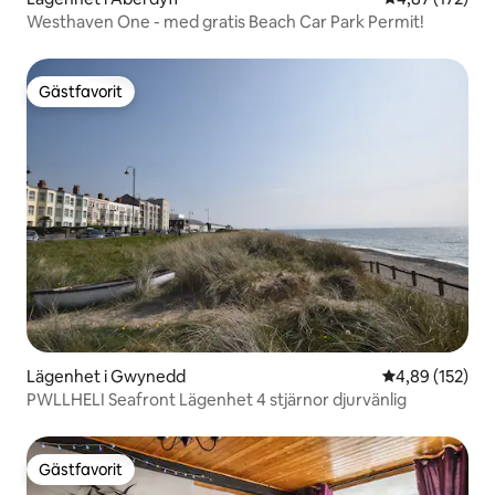
Westhaven One - med gratis Beach Car Park Permit!
Gästfavorit
Gästfavorit
Lägenhet i Gwynedd
4,89 av 5 i ge
4,89 (152)
PWLLHELI Seafront Lägenhet 4 stjärnor djurvänlig
Gästfavorit
Gästfavorit