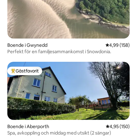
Boende i Gwynedd
4,99 av 5 i ge
4,99 (158)
Perfekt för en familjesammankomst i Snowdonia.
Gästfavorit
Populär gästfavorit
Boende i Aberporth
4,95 av 5 i ge
4,95 (150)
Spa, avkoppling och middag med utsikt (2 sängar)