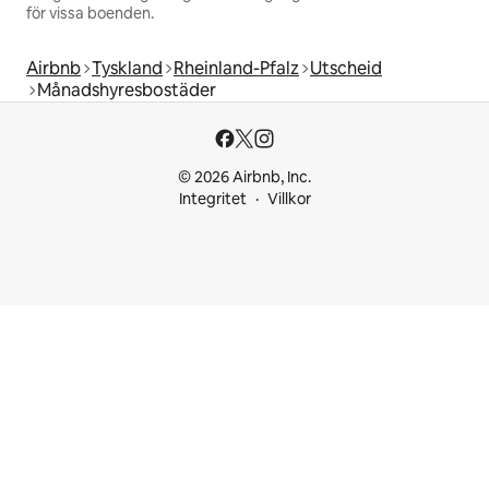
för vissa boenden.
Airbnb
Tyskland
Rheinland-Pfalz
Utscheid
Månadshyresbostäder
© 2026 Airbnb, Inc.
Integritet
Villkor