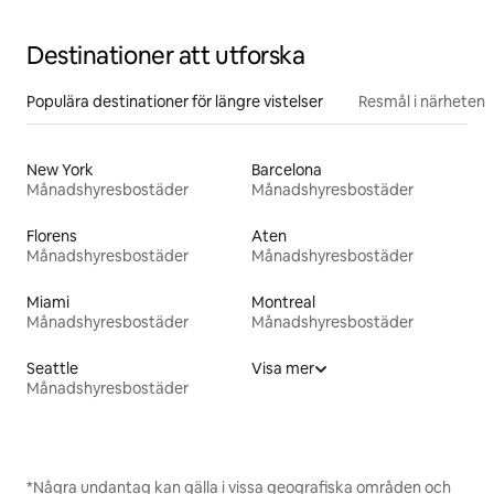
Destinationer att utforska
Populära destinationer för längre vistelser
Resmål i närheten
New York
Barcelona
Månadshyresbostäder
Månadshyresbostäder
Florens
Aten
Månadshyresbostäder
Månadshyresbostäder
Miami
Montreal
Månadshyresbostäder
Månadshyresbostäder
Seattle
Visa mer
Månadshyresbostäder
*Några undantag kan gälla i vissa geografiska områden och