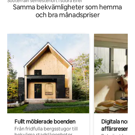
Souterrain semesterloft i södra Eifel
Samma bekvämligheter som hemma
och bra månadspriser
Fullt möblerade boenden
Digitala nom
affärsresenär
Från fridfulla bergsstugor till
bekväma stadslägenheter,