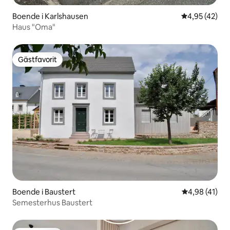
Boende i Karlshausen
4,95 av 5 i g
4,95 (42)
Haus "Oma"
Gästfavorit
Gästfavorit
Boende i Baustert
4,98 av 5 i g
4,98 (41)
Semesterhus Baustert