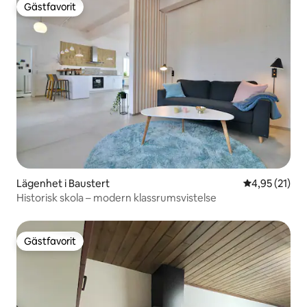
Gästfavorit
Gästfavorit
Lägenhet i Baustert
4,95 av 5 i g
4,95 (21)
Historisk skola – modern klassrumsvistelse
Gästfavorit
Gästfavorit