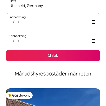
Plats
När resultaten är tillgängliga kan du navigera med upp- och ned
Incheckning
Utcheckning
Sök
Månadshyresbostäder i närheten
Gästfavorit
Populär gästfavorit