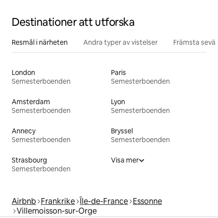
Destinationer att utforska
Resmål i närheten
Andra typer av vistelser
Främsta sevär
London
Paris
Semesterboenden
Semesterboenden
Amsterdam
Lyon
Semesterboenden
Semesterboenden
Annecy
Bryssel
Semesterboenden
Semesterboenden
Strasbourg
Visa mer
Semesterboenden
Airbnb
Frankrike
Île-de-France
Essonne
Villemoisson-sur-Orge