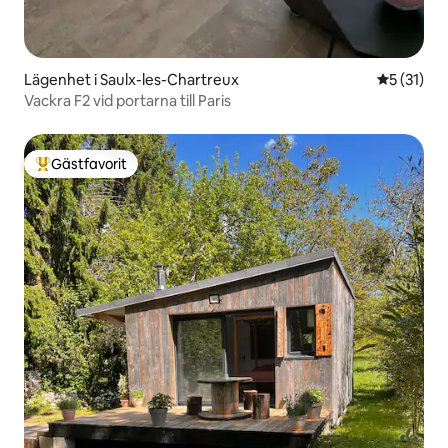
Lägenhet i Saulx-les-Chartreux
5 av 5 i g
5 (31)
Vackra F2 vid portarna till Paris
Gästfavorit
Populär gästfavorit