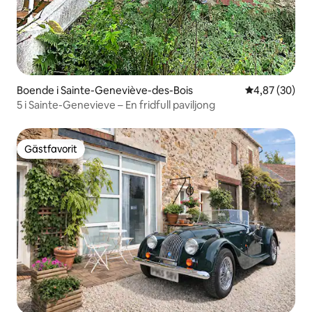
Boende i Sainte-Geneviève-des-Bois
4,87 av 5 i g
4,87 (30)
5 i Sainte-Genevieve – En fridfull paviljong
Gästfavorit
Gästfavorit