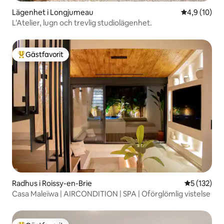
Lägenhet i Longjumeau
4,9 av 5 i g
4,9 (10)
L’Atelier, lugn och trevlig studiolägenhet.
Gästfavorit
Populär gästfavorit
Radhus i Roissy-en-Brie
5 av 5 i ge
5 (132)
Casa Maleïwa | AIRCONDITION | SPA | Oförglömlig vistelse