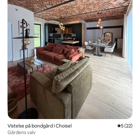
Vistelse på bondgård i Choisel
5 av 5 i g
5 (22)
Gårdens valv