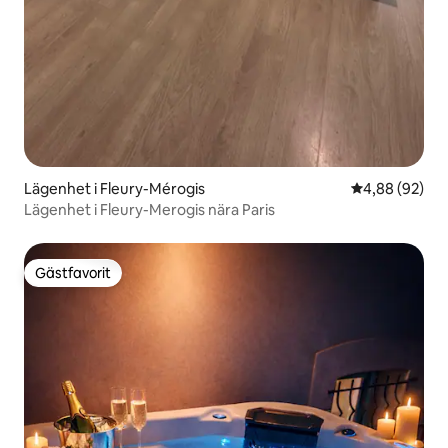
Lägenhet i Fleury-Mérogis
4,88 av 5 i g
4,88 (92)
Lägenhet i Fleury-Merogis nära Paris
Gästfavorit
Gästfavorit