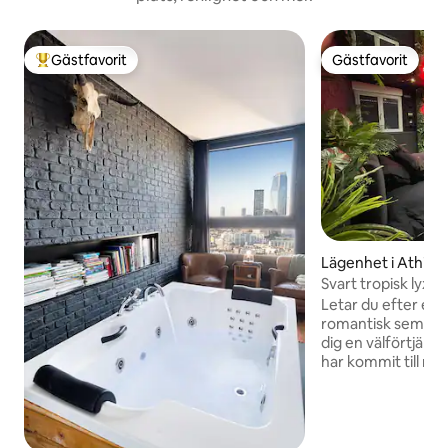
Gästfavorit
Gästfavorit
Populär gästfavorit
Gästfavorit
Lägenhet i Athis-
Svart tropisk lyxig
Letar du efter ett s
romantisk semester
dig en välförtjänt a
har kommit till rätt
Suite är det perfek
bort kontakten. D
kombinera lyx och
fördjupar dig i en