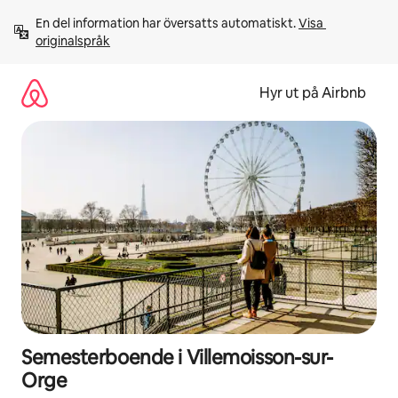
Hoppa
En del information har översatts automatiskt. 
Visa 
till
originalspråk
innehåll
Hyr ut på Airbnb
Semesterboende i Villemoisson-sur-
Orge