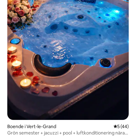
Boende i Vert-le-Grand
5 av 5 i g
5 (44)
Grön semester + jacuzzi + pool + luftkonditionering nära