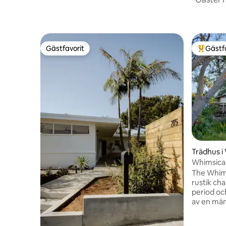
Gästfavorit
Gästf
Gästfavorit
Populär 
Trädhus i 
Whimsical
The Whims
rustik ch
period oc
av en män
textur och
Mysigt va