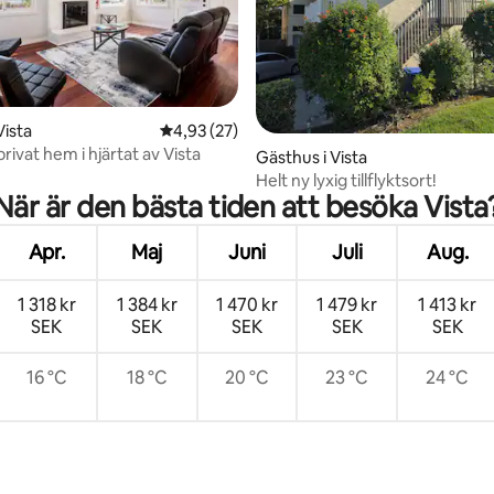
Vista
4,93 av 5 i genomsnittligt betyg, 27 omdöm
4,93 (27)
ivat hem i hjärtat av Vista
tligt betyg, 96 omdömen
Gästhus i Vista
Helt ny lyxig tillflyktsort!
När är den bästa tiden att besöka Vista
Apr.
Maj
Juni
Juli
Aug.
1 318 kr
1 384 kr
1 470 kr
1 479 kr
1 413 kr
SEK
SEK
SEK
SEK
SEK
16 °C
18 °C
20 °C
23 °C
24 °C