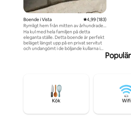
queen-stor
Sovrummet
full säng.
eldstad p
Boende i Vista
4,99 av 5 i genomsnitt
4,99 (183)
som skugg
Rymligt hem från mitten av århundradet
bakgårde
| Vardagsrum inomhus och utomhus
Ha kul med hela familjen på detta
trädgård,
eleganta ställe. Detta boende är perfekt
Ingen rökn
beläget längst upp på en privat servitut
AC
och undangömt i de böljande kullarna i
Populär
Vista, Kalifornien. Ett perfekt läge för en
familj som vill njuta av stranden, Safari
Park eller Legoland samtidigt som de får
tid att koppla av och njuta av varandra.
Med rymliga inomhus- och
utomhusutrymmen kommer du att älska
allt detta boende har att erbjuda. 20
minuter till South Oceanside Beaches 30
minuter till LEGOLAND California 35
Kök
Wifi
minuter till San Diego Zoo Safari Park