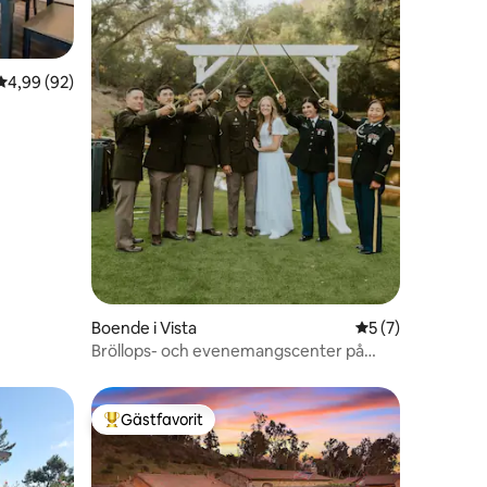
en
4,99 av 5 i genomsnittligt betyg, 92 omdömen
4,99 (92)
Boende i Vista
5 av 5 i genomsni
5 (7)
Bröllops- och evenemangscenter på
landet
Gästfavorit
Populär gästfavorit