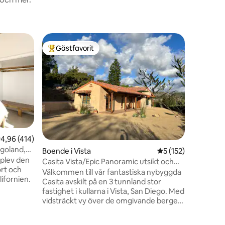
Boende i 
Gästfavorit
Gästf
Populär gästfavorit
Populär
Modernt 
panorama
Upptäck 
böljande 
glödande
höst/vin
nybyggda
fönster fr
altan som 
vinden, so
,96 av 5 i genomsnittligt betyg, 414 omdömen
4,96 (414)
Privat, f
egoland,
en
Boende i Vista
5 av 5 i genomsnitt
5 (152)
för famil
pplev den
men bara
Casita Vista/Epic Panoramic utsikt och
rt och
motorväga
avskildhet
Välkommen till vår fantastiska nybyggda
lifornien.
restauran
Casita avskilt på en 3 tunnland stor
bröllops
fastighet i kullarna i Vista, San Diego. Med
ivata
vidsträckt vy över de omgivande bergen,
. Sunset
Carlsbad stadslampor och
Diegos
varmluftsballonger ovanför Del Mar