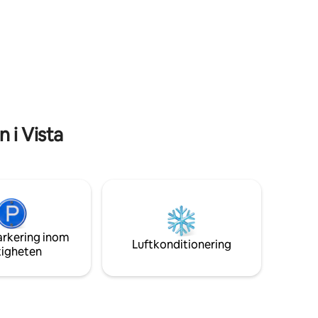
ego Zoo
översvämmar Casita med naturligt ljus.
 basen för
Njut av europeiska ekgolv, bänkskivor i
utom är du
natursten, skräddarsydda franska dörrar
trala
som vetter söderut för sömlöst
äcka
inomhus/utomhusboende, central luft,
gerier och
fullstor tvättmaskin/torktumlare och ett
fullt utrustat kök. Läget är bara några
minuter från Carlsbad stränder!
 i Vista
arkering inom
Luftkonditionering
tigheten