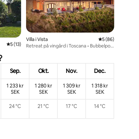
en
Villa i Vista
5 av 5 i genomsnit
5 (86)
5 av 5 i genomsnittligt betyg, 13 omdömen
5 (13)
Retreat på vingård i Toscana • Bubbelpool
• Utsikt
?
Sep.
Okt.
Nov.
Dec.
1 233 kr
1 280 kr
1 309 kr
1 318 kr
SEK
SEK
SEK
SEK
24 °C
21 °C
17 °C
14 °C