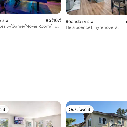
Vista
5 av 5 i genomsnittligt betyg, 107 omdöm
5 (107)
tligt betyg, 31 omdömen
Boende i Vista
ibes w/Game/Movie Room/Hot
Hela boendet, nyrenoverat
egoland
rit
Gästfavorit
rit
Gästfavorit