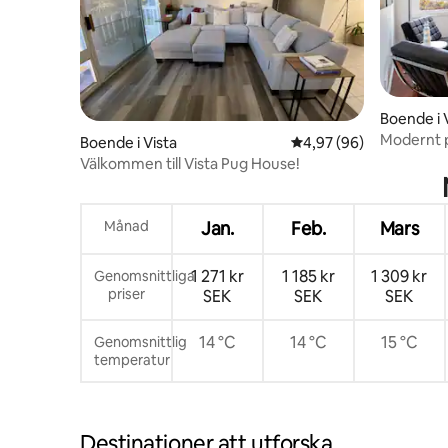
Boende i 
Modernt pr
Boende i Vista
4,97 av 5 i genomsnit
4,97 (96)
Välkommen till Vista Pug House!
Månad
Jan.
Feb.
Mars
1 271 kr
1 185 kr
1 309 kr
Genomsnittliga
priser
SEK
SEK
SEK
14 °C
14 °C
15 °C
Genomsnittlig
temperatur
Destinationer att utforska