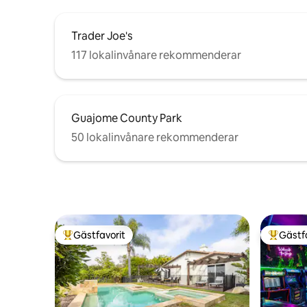
Trader Joe's
117 lokalinvånare rekommenderar
Guajome County Park
50 lokalinvånare rekommenderar
Gästfavorit
Gästf
Populär gästfavorit
Populär 