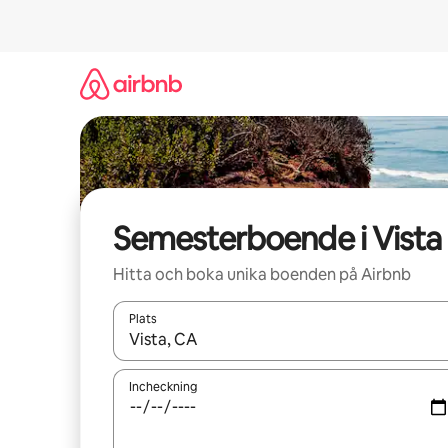
Hoppa
till
innehåll
Semesterboende i Vista
Hitta och boka unika boenden på Airbnb
Plats
När resultaten är tillgängliga kan du navigera me
Incheckning