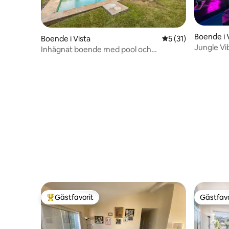
Boende i 
Boende i Vista
5 av 5 i genomsnit
5 (31)
Jungle V
Inhägnat boende med pool och
Tub vid L
bubbelpool
Gästfavorit
Gästfavo
Populär gästfavorit
Gästfavo