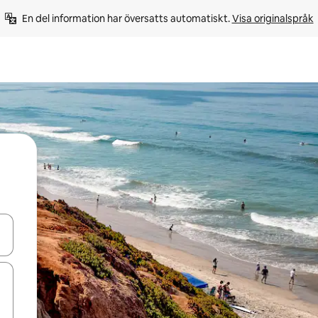
En del information har översatts automatiskt. 
Visa originalspråk
d upp- och nedåtpilarna eller utforska genom att trycka eller svepa.