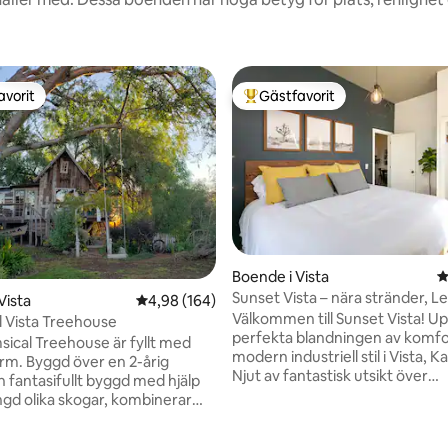
avorit
Gästfavorit
gästfavorit
Populär gästfavorit
Boende i Vista
4
Sunset Vista – nära stränder, L
Vista
4,98 av 5 i genomsnittligt betyg, 164 omdöm
4,98 (164)
fantastisk utsikt
Välkommen till Sunset Vista! U
 Vista Treehouse
perfekta blandningen av komfo
ical Treehouse är fyllt med
modern industriell stil i Vista, Ka
arm. Byggd över en 2-årig
Njut av fantastisk utsikt över
h fantasifullt byggd med hjälp
solnedgången från den stora pr
gd olika skogar, kombinerar
altanen, perfekt för utomhusliv
 visuellt tilltalande kreativitet
Vista ligger bekvämt nära San 
rdagsrum med en bäddsoffa i