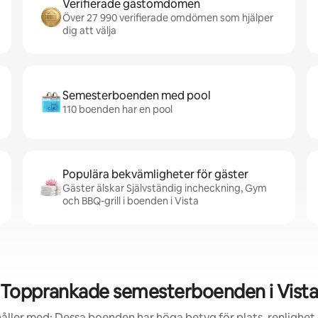
Verifierade gästomdömen
Över 27 990 verifierade omdömen som hjälper
dig att välja
Semesterboenden med pool
110 boenden har en pool
Populära bekvämligheter för gäster
Gäster älskar Självständig incheckning, Gym
och BBQ-grill i boenden i Vista
Topprankade semesterboenden i Vist
åller med: Dessa boenden har höga betyg för plats, renlighet