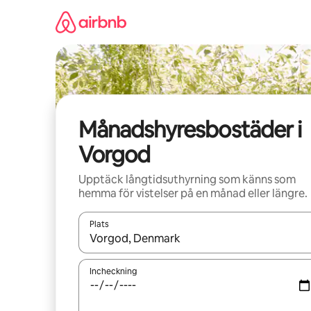
Hoppa
till
innehåll
Månadshyresbostäder i
Vorgod
Upptäck långtidsuthyrning som känns som
hemma för vistelser på en månad eller längre.
Plats
När resultaten är tillgängliga kan du navigera me
Incheckning