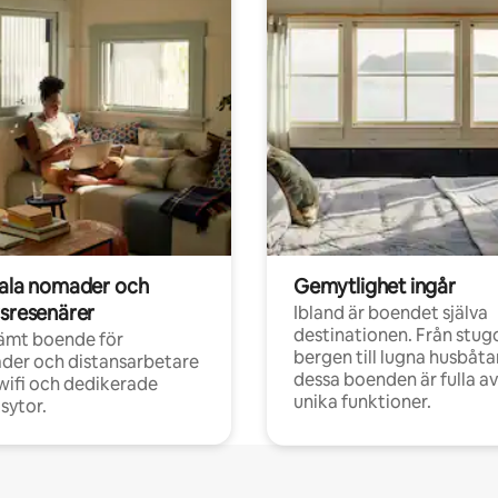
tala nomader och
Gemytlighet ingår
rsresenärer
Ibland är boendet själva
destinationen. Från stugo
ämt boende för
bergen till lugna husbåtar
der och distansarbetare
dessa boenden är fulla av
ifi och dedikerade
unika funktioner.
sytor.