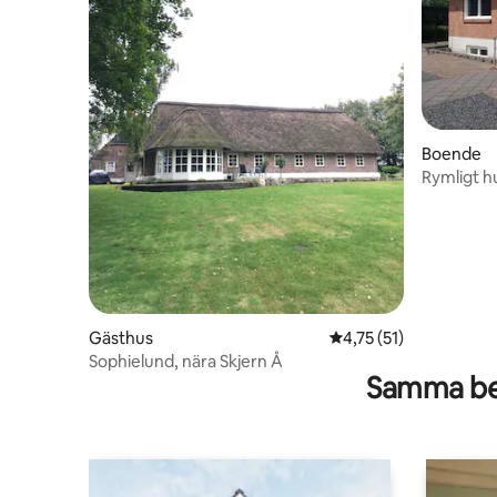
Boende
Rymligt h
Gästhus
4,75 av 5 i genomsnit
4,75 (51)
Sophielund, nära Skjern Å
Samma be