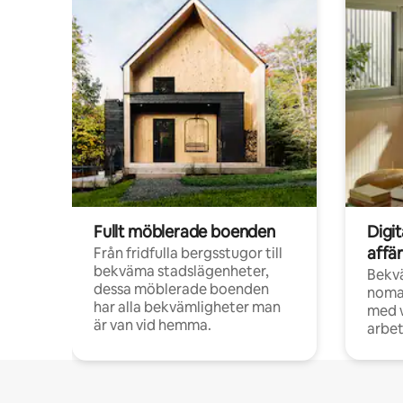
Fullt möblerade boenden
Digi
affä
Från fridfulla bergsstugor till
bekväma stadslägenheter,
Bekv
dessa möblerade boenden
noma
har alla bekvämligheter man
med w
är van vid hemma.
arbet