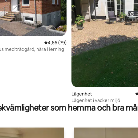
4,66 av 5 i genomsnittligt betyg, 79 omdöm
4,66 (79)
us med trädgård, nära Herning
tligt betyg, 51 omdömen
Lägenhet
4
Lägenhet i vacker miljö
kvämligheter som hemma och bra mån