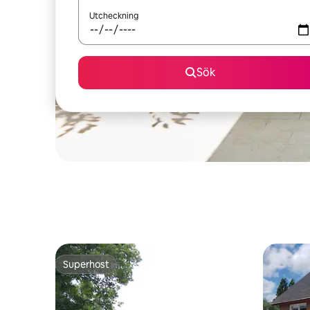
Utcheckning
Sök
Superhost
Superhost