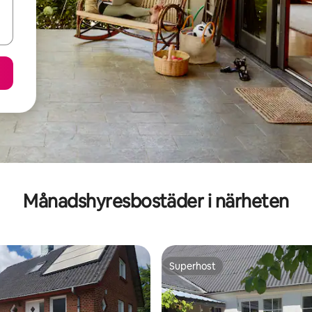
Månadshyresbostäder i närheten
Superhost
Superhost