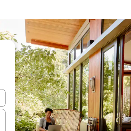
d upp- och nedåtpilarna eller utforska genom att trycka eller svepa.