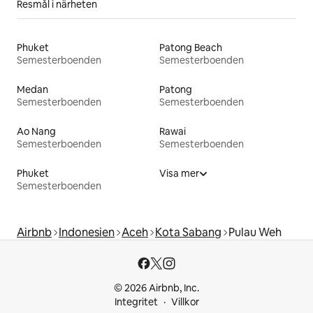
Resmål i närheten
Phuket
Patong Beach
Semesterboenden
Semesterboenden
Medan
Patong
Semesterboenden
Semesterboenden
Ao Nang
Rawai
Semesterboenden
Semesterboenden
Phuket
Visa mer
Semesterboenden
Airbnb
Indonesien
Aceh
Kota Sabang
Pulau Weh
© 2026 Airbnb, Inc.
Integritet
Villkor