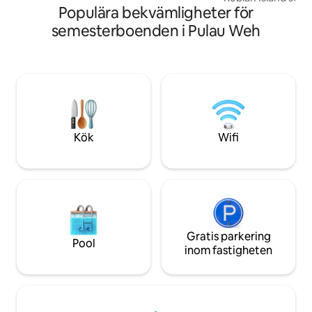
Populära bekvämligheter för
strandpromenad. Extra sängar kan
från ditt fönster.
läggas till bungalowen mot en extra
Hotel erbjuder en
semesterboenden i Pulau Weh
avgift.
bara är en vistelse
fridfull, varm och ofö
sekund känns lån
meningsfull. Här s
skönhet – du känner den. T
Hotel är där hjärta
minnen börjar ska
Kök
Wifi
Gratis parkering
Pool
inom fastigheten