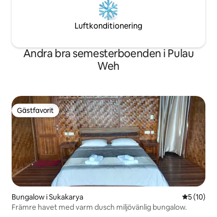
Luftkonditionering
Andra bra semesterboenden i Pulau
Weh
Gästfavorit
Gästfavorit
Bungalow i Sukakarya
5 av 5 i g
5 (10)
Främre havet med varm dusch miljövänlig bungalow.