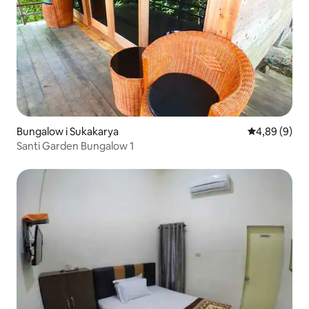
Bungalow i Sukakarya
4,89 av 5 i 
4,89 (9)
Santi Garden Bungalow 1