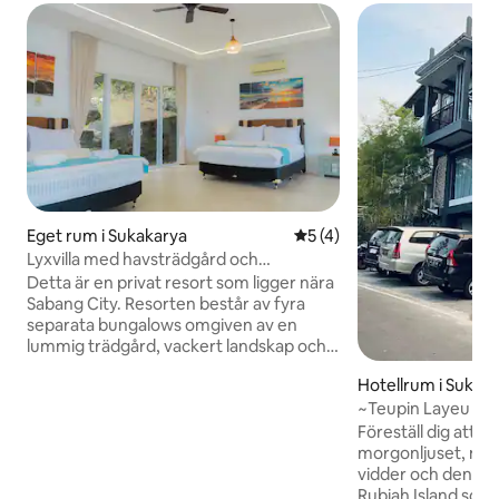
Eget rum i Sukakarya
5 av 5 i genomsnittligt b
5 (4)
Lyxvilla med havsträdgård och
havsutsikt
Detta är en privat resort som ligger nära
Sabang City. Resorten består av fyra
separata bungalows omgiven av en
lummig trädgård, vackert landskap och
en privat strand. Gästerna kan snorkla,
Hotellrum i Sukak
dyka, paddla ombord, fiska och paddla
~Teupin Layeu Hot
kanot. Resorten har en internationell
23518
restaurang som är öppen för
Föreställ dig att d
allmänheten. För en oförglömlig
morgonljuset, med
matupplevelse begär dagens fångst för
vidder och den vac
fisk som fångas från semesterortens
Rubiah Island som