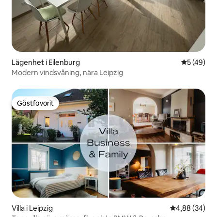
Lägenhet i Eilenburg
5 av 5 i g
5 (49)
Modern vindsvåning, nära Leipzig
Gästfavorit
Gästfavorit
Villa i Leipzig
4,88 av 5 i g
4,88 (34)