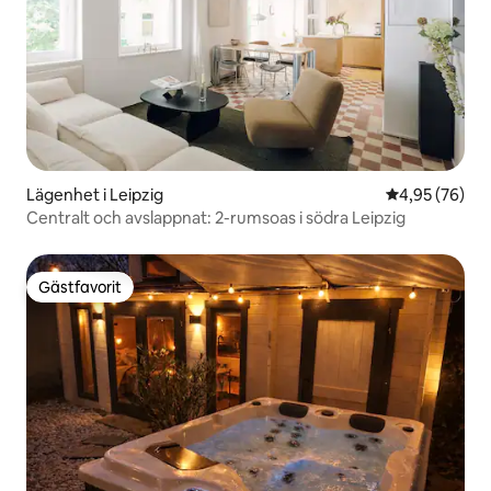
Lägenhet i Leipzig
4,95 av 5 i g
4,95 (76)
Centralt och avslappnat: 2-rumsoas i södra Leipzig
Gästfavorit
Gästfavorit