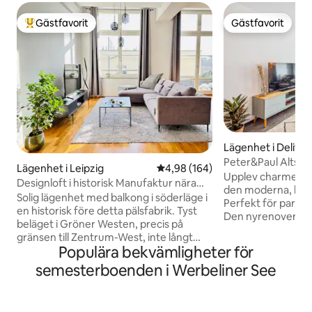
Gästfavorit
Gästfavorit
Populär gästfavorit
Gästfavorit
Lägenhet i Delitzs
Peter&Paul Altsta
Lägenhet i Leipzig
4,98 av 5 i genomsnittligt bety
4,98 (164)
Upplev charmen i D
Designloft i historisk Manufaktur nära
den moderna, barr
arenan/stadion
Solig lägenhet med balkong i söderläge i
Perfekt för par, fa
en historisk före detta pälsfabrik. Tyst
Den nyrenoverade
beläget i Gröner Westen, precis på
historiska gamla 
gränsen till Zentrum-West, inte långt
nya bekvämlighete
Populära bekvämligheter för
från RB Stadium & Arena. Det perfekta
slottet, Delitzsch
boendet för evenemangsentusiaster
semesterboenden i Werbeliner See
ligger precis utan
och de som utforskar Leipzig!
och kingsize-sänge
Höjdpunkter: Golvvärme, bäddsoffa och
personer. Det finns också 2 TV-
avslappnad utcheckning 14:00! Allmänna
apparater, ett full