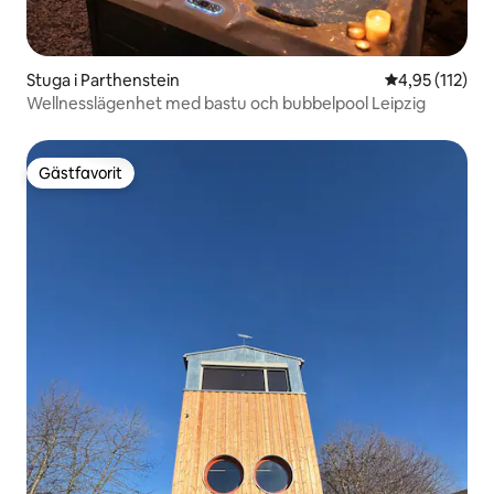
Stuga i Parthenstein
4,95 av 5 i ge
4,95 (112)
Wellnesslägenhet med bastu och bubbelpool Leipzig
Gästfavorit
Gästfavorit