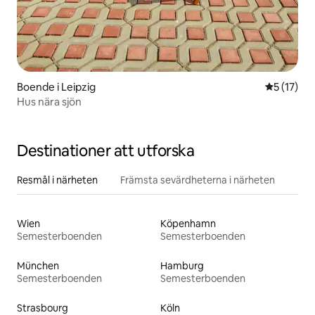
Boende i Leipzig
5 av 5 i g
5 (17)
Hus nära sjön
Destinationer att utforska
Resmål i närheten
Främsta sevärdheterna i närheten
Wien
Köpenhamn
Semesterboenden
Semesterboenden
München
Hamburg
Semesterboenden
Semesterboenden
Strasbourg
Köln