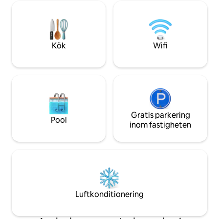
kommunikationer (Angerbrücke-
matplats, dusch på
hållplatsen bara 300 m bort): > Red Bull
badrummet + tvät
Stadium - Sportforum I 2 minuter >
barnvänlig utrustn
Arena – Waldplatz I 4 min > Centrum -
Goerdelerring I 8 min > I centralstation
Kök
Wifi
10 min.
Gratis parkering
Pool
inom fastigheten
Luftkonditionering