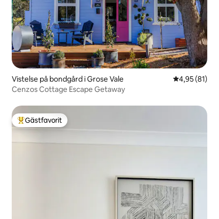
Vistelse på bondgård i Grose Vale
4,95 av 5 i g
4,95 (81)
Cenzos Cottage Escape Getaway
Gästfavorit
Populär gästfavorit