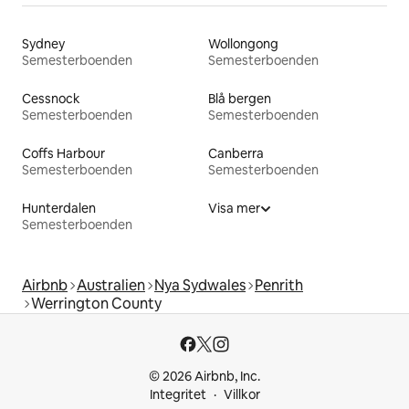
Sydney
Wollongong
Semesterboenden
Semesterboenden
Cessnock
Blå bergen
Semesterboenden
Semesterboenden
Coffs Harbour
Canberra
Semesterboenden
Semesterboenden
Hunterdalen
Visa mer
Semesterboenden
Airbnb
Australien
Nya Sydwales
Penrith
Werrington County
© 2026 Airbnb, Inc.
Integritet
Villkor