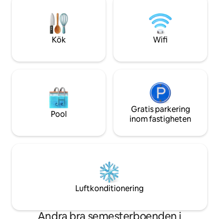
avkoppling. Besök de lokala
inom några minuter
restaurangerna, njut av färsk fisk och
Tomah trädgårdar,
skaldjur på floden, färjeturer, The Great
en rad natursköna
North walk och bushland-landskap
Kök
Wifi
Gratis parkering
Pool
inom fastigheten
Luftkonditionering
Andra bra semesterboenden i