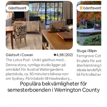
Gästfavorit
Gästfavorit
Gästfavorit
Populär gästfavor
Stuga i Bilpin
Gästsvit i Cowan
4,98 av 5 i genomsnittligt bety
4,98 (202)
Ferngrove Cottage 
The Lotus Pod - Unikt gästhus med
bergsretreat
En plats för avkop
utsikt
Denna stora, rymliga studio ligger på
återhämtning Fern
området för Austral Watergardens
ideala landsflykt.
plantskola, ca. 50 minuters bilresa norr
bli förtrollad av 
om Sydney. På tröskeln till Hawkesbury
och lyxiga detalje
Populära bekvämligheter för
River och Berowra Waters erbjuder
känna dig speciel
Lotus Pod en tillflyktsort på landet eller
hela din vistelse. Med utsikt som
semesterboenden i Werrington County
en romantisk tillflyktsort. Med magnifik
sträcker sig över 
utsikt över det orörda naturreservatet
nationalpark till st
Mougamarra och omgivande trädgårdar,
stugan inbäddad b
ett perfekt ställe för avkoppling och
trädgårdar som ger 