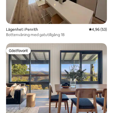
Lägenhet i Penrith
4,96 av 5 i g
4,96 (53)
Bottenvåning med gatutillgång 1B
Gästfavorit
Gästfavorit