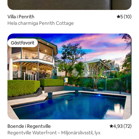
Villa i Penrith
5 av 5 i g
5 (10)
Hela charmiga Penrith Cottage
Gästfavorit
Gästfavorit
Boende i Regentville
4,93 av 5 i g
4,93 (72)
Regentville Waterfront – Miljonärslivsstil, lyx