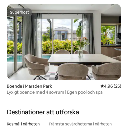
Superhost
Superhost
Boende i Marsden Park
4,96 av 5 i g
4,96 (25)
Lyxigt boende med 4 sovrum | Egen pool och spa
Destinationer att utforska
Resmål i närheten
Främsta sevärdheterna i närheten