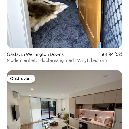
Gästsvit i Werrington Downs
4,94 av 5 i g
4,94 (52)
Modern enhet, 1 dubbelsäng med TV, nytt badrum
Gästfavorit
Gästfavorit