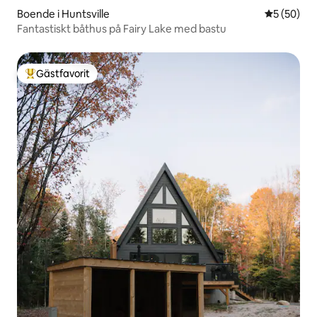
Boende i Huntsville
5 av 5 i g
5 (50)
Fantastiskt båthus på Fairy Lake med bastu
Gästfavorit
Populär gästfavorit