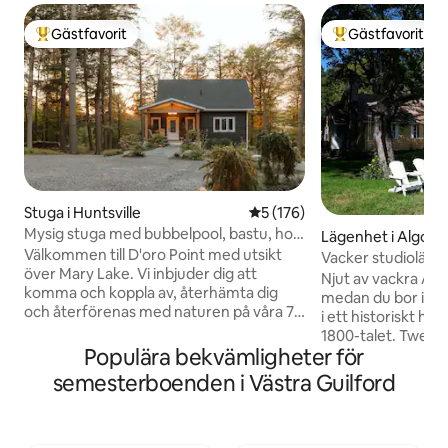
Gästfavorit
Gästfavorit
Populär gästfavorit
Populär gästfavor
Stuga i Huntsville
5 av 5 i genomsnittligt bet
5 (176)
Mysig stuga med bubbelpool, bastu, hot
Lägenhet i Algonq
yoga studio.
Välkommen till D'oro Point med utsikt
nds
Vacker studiolägen
över Mary Lake. Vi inbjuder dig att
Njut av vackra Al
komma och koppla av, återhämta dig
medan du bor i en
och återförenas med naturen på våra 7,5
i ett historiskt hem
hektar skogig lycka. Med bara ca 3
1800-talet. Twelve
minuters promenad till vår pittoreska
Populära bekvämligheter för
allmänna stranden
grannskapsstrand är vi tillräckligt nära
minuter bort och ä
semesterboenden i Västra Guilford
för att njuta av det livliga sjölivet, men
att koppla av eller 
ändå bibehålla en privat reträttskänsla.
kajak. Lägenheten
Bo på fastigheten och skörda
gångavstånd till r
hälsofördelarna med våra privata spa-