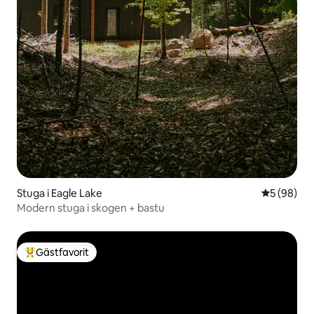
Stuga i Eagle Lake
5 av 5 i g
5 (98)
Modern stuga i skogen + bastu
Gästfavorit
Populär gästfavorit