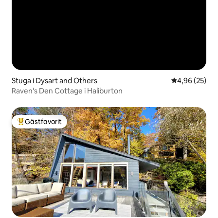
Stuga i Dysart and Others
4,96 av 5 i g
4,96 (25)
Raven's Den Cottage i Haliburton
Gästfavorit
Populär gästfavorit