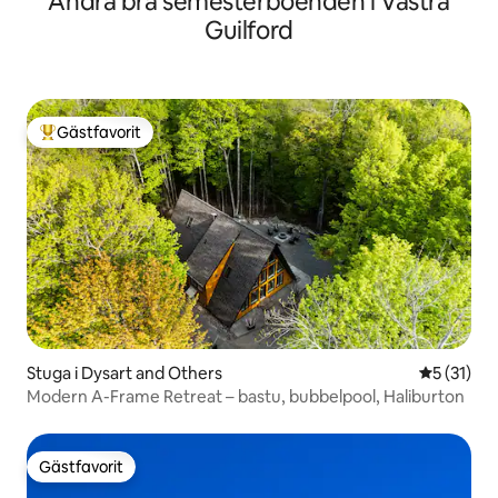
Andra bra semesterboenden i Västra
Guilford
Gästfavorit
Populär gästfavorit
Stuga i Dysart and Others
5 av 5 i g
5 (31)
Modern A-Frame Retreat – bastu, bubbelpool, Haliburton
Gästfavorit
Gästfavorit