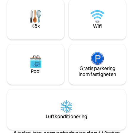
vandringsleder oc
liknande bekvämligheter, som inkluderar
eldstad är tillgängl
bastu, infraröd varm yogastudio och
Städerna Minden o
bubbelpool. Eller gå ut och utforska allt
en kort bilresa bo
Muskoka har att erbjuda.
fordon. Ingen städ
Kök
Wifi
Gratis parkering
Pool
inom fastigheten
Luftkonditionering