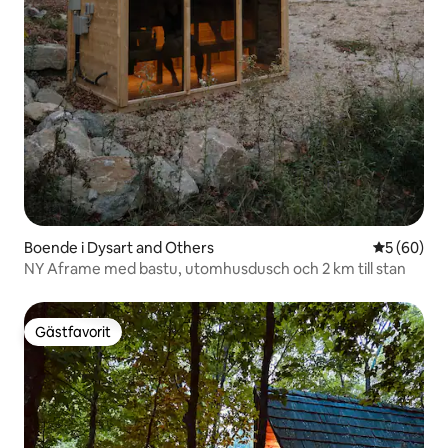
Boende i Dysart and Others
5 av 5 i g
5 (60)
NY Aframe med bastu, utomhusdusch och 2 km till stan
Gästfavorit
Gästfavorit