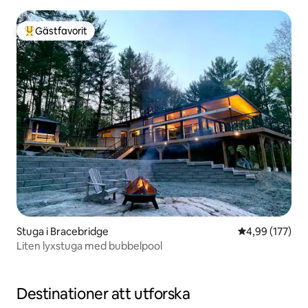
Gästfavorit
Populär gästfavorit
Stuga i Bracebridge
4,99 av 5 i ge
4,99 (177)
Liten lyxstuga med bubbelpool
Destinationer att utforska