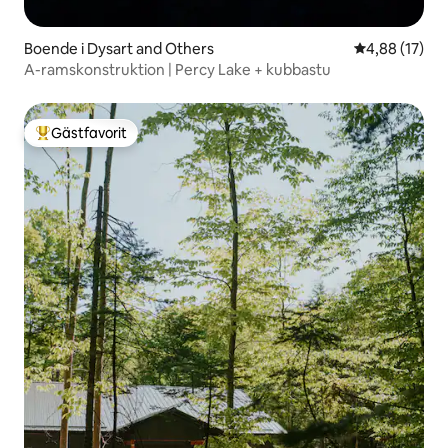
Boende i Dysart and Others
4,88 av 5 i g
4,88 (17)
A-ramskonstruktion | Percy Lake + kubbastu
Gästfavorit
Populär gästfavorit