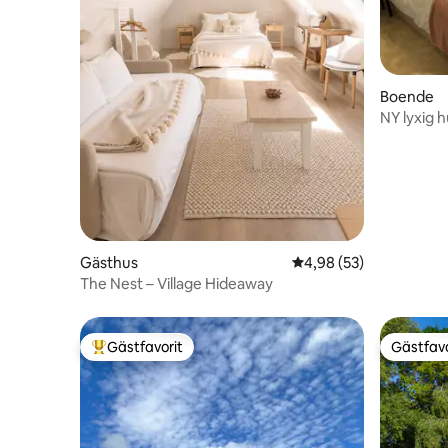
Boende
NY lyxig 
elbil, trä
Gästhus
4,98 av 5 i genomsnit
4,98 (53)
The Nest – Village Hideaway
Gästfavorit
Gästfavo
Populär gästfavorit
Gästfavo