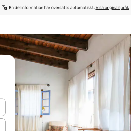
En del information har översatts automatiskt. 
Visa originalspråk
d upp- och nedåtpilarna eller utforska genom att trycka eller svepa.