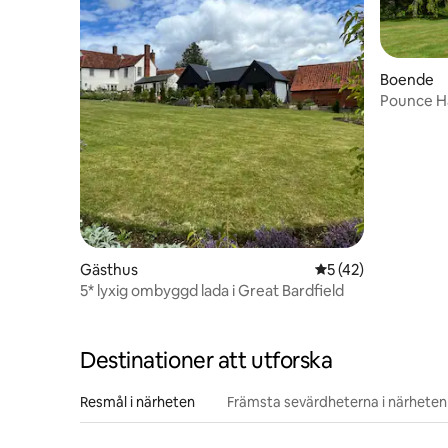
Boende
Pounce Hal
på landsb
Gästhus
5 av 5 i genomsnit
5 (42)
5* lyxig ombyggd lada i Great Bardfield
Destinationer att utforska
Resmål i närheten
Främsta sevärdheterna i närheten