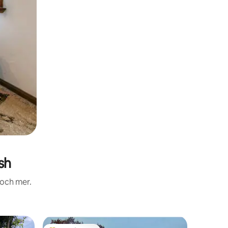
sh
 och mer.
Villa