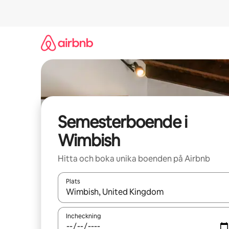
Hoppa
till
innehåll
Semesterboende i
Wimbish
Hitta och boka unika boenden på Airbnb
Plats
När resultaten är tillgängliga kan du navigera me
Incheckning