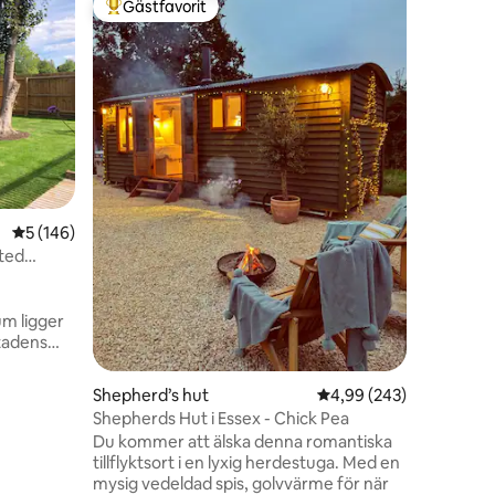
Gästfavorit
Gästf
Populär gästfavorit
Populär
Lyxig, mo
vuxna
Toppesfi
"villa i s
öppet va
gigantisk
Toppesfie
glas i fu
trädgård/
matbord 
Det har 
en
5 av 5 i genomsnittligt betyg, 146 omdömen
5 (146)
säng, uts
badrum, 
ted
jacuzzi (
Airbnb 4
um ligger
stadens
ering
gen finns
Shepherd’s hut
4,99 av 5 i genomsnitt
4,99 (243)
separat
Shepherds Hut i Essex - Chick Pea
åningen
Du kommer att älska denna romantiska
 en
tillflyktsort i en lyxig herdestuga. Med en
ll
mysig vedeldad spis, golvvärme för när
ng. Liten