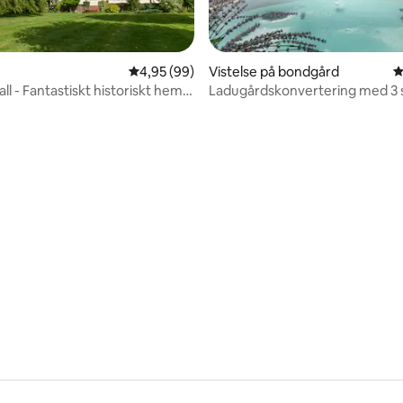
4,95 av 5 i genomsnittligt betyg, 99 omdöm
4,95 (99)
Vistelse på bondgård
4
l - Fantastiskt historiskt hem
Ladugårdskonvertering med 3
ygden i Essex
Nr Stansted +badtunna
tligt betyg, 42 omdömen