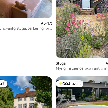
5 av 5 i genomsnittligt betyg, 17 omdöm
5 (17)
hundvänlig stuga, parkering för
dgård
tligt betyg, 53 omdömen
Stuga
4
Mysig fristående lada i lantlig mi
rit
Gästfavorit
rit
Populär gästfavorit