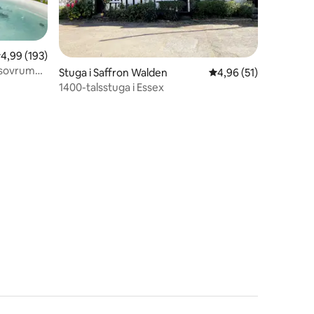
en
,99 av 5 i genomsnittligt betyg, 193 omdömen
4,99 (193)
 sovrum
Stuga i Saffron Walden
4,96 av 5 i genomsnit
4,96 (51)
1400-talsstuga i Essex