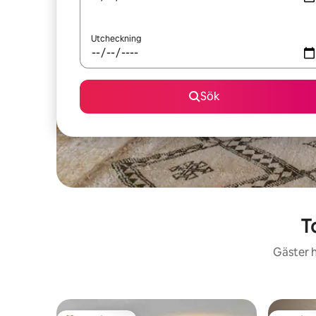
Utcheckning
Sök
T
Gäster h