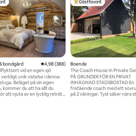
rit
Gästfavorit
rit
Populär gästfavorit
ligt betyg, 227 omdömen
på bondgård
4,98 av 5 i genomsnittligt betyg, 388 omdöm
4,98 (388)
Boende
illflyktsort vid en egen sjö
The Coach House In Private Ga
Grounds. BUBBELPOOL*
 verkligt unik vistelse i denna
PÅ GRUNDER FÖR EN PRIVAT
 stuga. Beläget på sin egen
INHÄGNAD STADSBOSTAD En
ö, kommer du att ha allt du
fristående coach med ett sovr
r att njuta av en lycklig reträtt
på 2 våningar. Tyst säker nära 
belönta landsbygdspubar som
centrum med privat säker park
 Pickle bara en promenad bort.
utanför vägen. På bottenvånin
krav på
ett FULLT utrustat kök och ett 
nätters vistelse. 2. Vi kan bara
duschrum. Stugan stil första v
pädbarn under 6 månader. 3.
består av ett vardagsrum med
 tillåtet att bada eller paddla i
bäddsoffa, smart tv, som leder ti
SEPARAT sovrum med dubbelsä