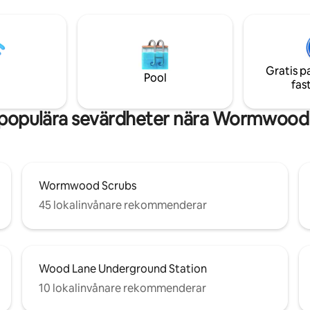
beläget i ett väl anslutet områ
en ligger inom gångavstånd
erbjuder enkel tillgång till både
field Shopping Mall samt de
London och de omgivande gra
erna och restaurangerna i
's Bush (Central&overground
Gratis p
lympia stationer ger snabb och
Pool
fas
gång till stadens sevärdheter
latser.
populära sevärdheter nära Wormwood
Wormwood Scrubs
45 lokalinvånare rekommenderar
Wood Lane Underground Station
10 lokalinvånare rekommenderar