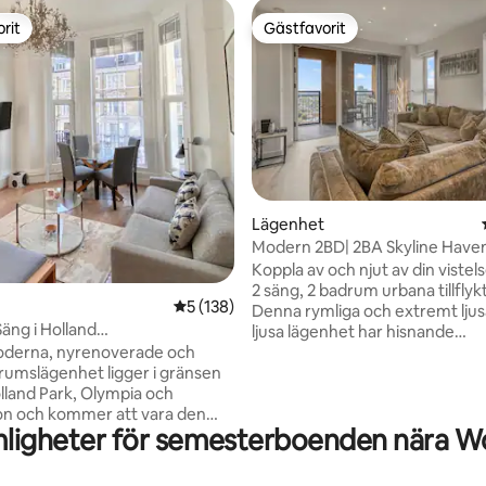
rit
Gästfavorit
rit
Gästfavorit
tligt betyg, 95 omdömen
Lägenhet
Modern 2BD| 2BA Skyline Have
Koppla av och njut av din vistel
2 säng, 2 badrum urbana tillflyk
5 av 5 i genomsnittligt betyg, 138 omdöm
5 (138)
Denna rymliga och extremt ljus
 Holland
ljusa lägenhet har hisnande
mpia/Kensington W14
panoramautsikt över London, 
derna, nyrenoverade och
för att titta på solnedgången p
-rumslägenhet ligger i gränsen
balkongen! Lägenheten är vackert
lland Park, Olympia och
inredd med modern inredning.
on och kommer att vara den
mligheter för semesterboenden nära 
öppna planlösningen vardagsr
basen för din resa! Den har ett
matplats är perfekt för avkoppl
h alla bekvämligheter som är
en dag av sightseeing. Utmärkt
a för en bekväm vistelse.