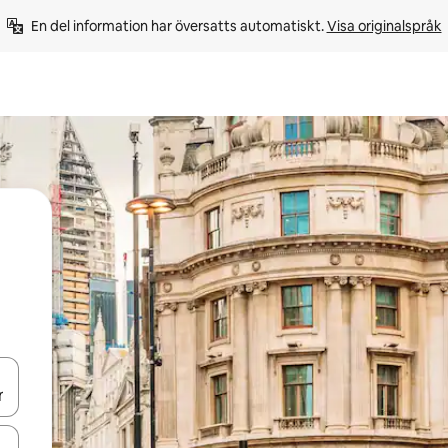
En del information har översatts automatiskt. 
Visa originalspråk
d upp- och nedåtpilarna eller utforska genom att trycka eller svepa.