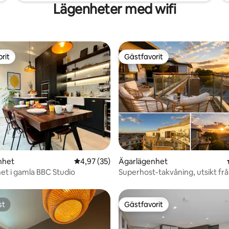
Lägenheter med wifi
rit
Gästfavorit
rit
Gästfavorit
ligt betyg, 149 omdömen
nhet
4,97 av 5 i genomsnittligt betyg, 35 omdöm
4,97 (35)
Ägarlägenhet
et i gamla BBC Studio
Superhost-takvåning, utsikt fr
terrassen, 2 sängar, 2 badrum
st
Gästfavorit
st
Gästfavorit