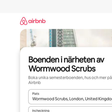
Hoppa
till
innehåll
Boenden i närheten av
Wormwood Scrubs
Boka unika semesterboenden, hus och mer på
Airbnb
Plats
När resultaten är tillgängliga kan du navigera me
Incheckning