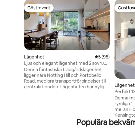
Gästfavorit
Gästfavo
Gästfavorit
Gästfavo
Lägenhet
5 av 5 i genomsnit
5 (95)
Ljus och elegant lägenhet med 2 sovrum
nära Notting Hill
Denna fantastiska trädgårdslägenhet
ligger nära Notting Hill och Portobello
Road, med bra transportförbindelser till
Lägenhet
centrala London. Lägenheten har nyligen
Perfekt 1Säng i
renoverats till en mycket hög standard,
Park/Oly
Denna mo
och är ett perfekt ställe att bo på för upp
rymliga 1
till fyra personer som letar efter ett
mellan Ho
rymligt boende i ett lugnt område, med
Kensingt
centrala London bara en halvtimme bort
Populära bekvä
perfekta 
med tunnelbana. Den består av två
sovrum oc
sovrum med dubbelsäng, ett elegant
nödvändig
modernt badrum och ett rymligt