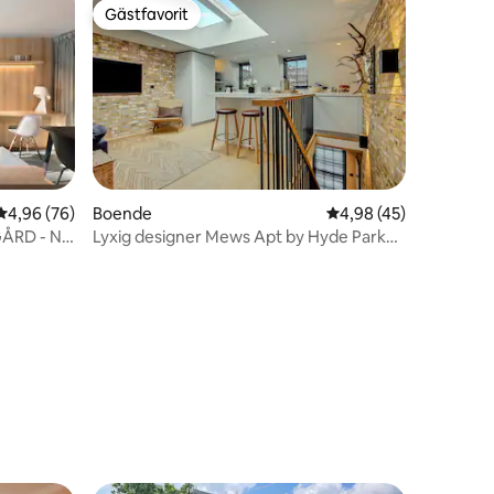
Gästfavorit
Gästfavorit
4,96 av 5 i genomsnittligt betyg, 76 omdömen
4,96 (76)
Boende
4,98 av 5 i genomsnit
4,98 (45)
ÅRD - Ny
Lyxig designer Mews Apt by Hyde Park
Notting Hill
en