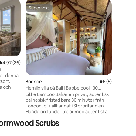
Lägenhe
Superhost
Gästfav
Superhost
Gästfav
Lyxigt b
Park, bu
Upplev ly
denna el
perfekt f
affärsres
tillgång 
fullt utr
bekväma s
Beläget 
4,97 av 5 i genomsnittligt betyg, 36 omdömen
4,97 (36)
Wembley
n
butiker,
se i denna
transport
tsort.
London. 
Boende
5 av 5 i genomsni
5 (5)
en
a och
förstklas
Hemlig villa på Bali | Bubbelpool | 30
oförglöml
minuter från London
Little Bamboo Bali är en privat, autentisk
perfekt
balinesisk fristad bara 30 minuter från
å
London, olik allt annat i Storbritannien.
Handgjord under tre år med autentiska
 Den
indonesiska material och raffinerat
Wormwood Scrubs
um och
brittiskt hantverk. Dess
ing efter
boutiqueinredning framkallar den
 läge
avslappnade lyxen i en exklusiv privat