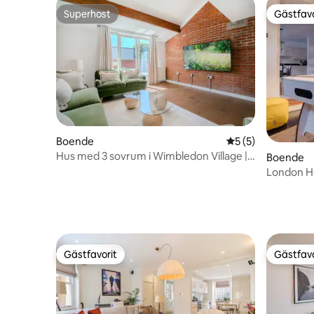
Superhost
Gästfavo
Superhost
Gästfavo
Boende
5 av 5 i genomsni
5 (5)
Hus med 3 sovrum i Wimbledon Village |
Boende
Gratis parkering
London Ho
och spel
Gästfavorit
Gästfavo
Gästfavorit
Gästfavo