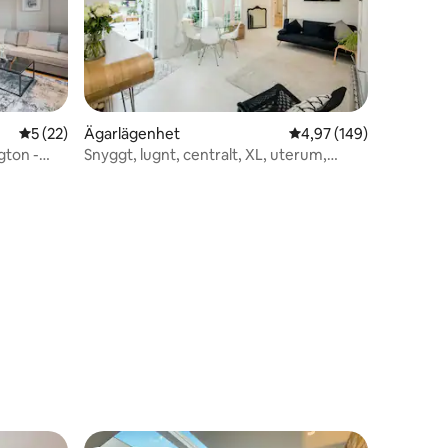
5 av 5 i genomsnittligt betyg, 22 omdömen
5 (22)
Ägarlägenhet
4,97 av 5 i genomsnitt
4,97 (149)
gton -
Snyggt, lugnt, centralt, XL, uterum,
sar
Paddington
en