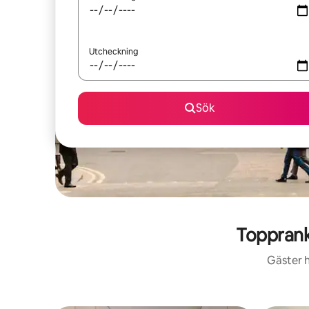
Utcheckning
Sök
Toppran
Gäster h