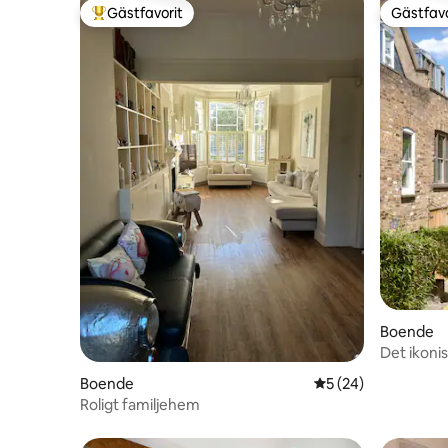
Gästfavorit
Gästfavo
Populär gästfavorit
Gästfavo
Boende
Det ikoni
Boende
5 av 5 i genomsnit
5 (24)
Roligt familjehem