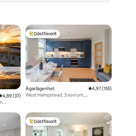
Gästfavorit
Populär gästfavorit
Ägarlägenhet
4,97 av 5 i genomsnitt
4,97 (155)
West Hampstead, 3 sovrum,
en
4,89 av 5 i genomsnittligt betyg, 37 omdömen
4,89 (37)
familjeduplex • 3 tunnelbanelinjer
ån
Gästfavorit
Populär gästfavorit