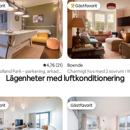
rit
Gästfavorit
rit
Populär gästfavorit
ttligt betyg, 5 omdömen
4,76 av 5 i genomsnittligt betyg, 21 omdöm
4,76 (21)
Boende
lland Park – parkering, arkad
Charmigt hus med 2 sovrum i
Lägenheter med luftkonditionering
trädgård
rit
Gästfavorit
rit
Gästfavorit