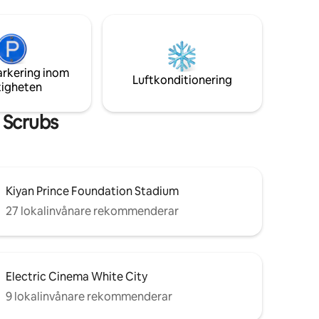
de, som
medlemsklubb. Koppla av i din privata
 centrala
bubbelpool, njut av luftkonditionering i
nnskapen.
hela boendet, duscha under handgjord
balinesisk kalksten och fira din semester
med en gratis flaska champagne 🥂 vid
arkering inom
ankomsten.
Luftkonditionering
tigheten
 Scrubs
Kiyan Prince Foundation Stadium
27 lokalinvånare rekommenderar
Electric Cinema White City
9 lokalinvånare rekommenderar