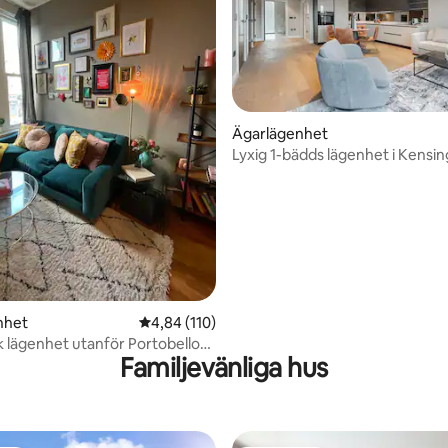
Ägarlägenhet
Lyxig 1-bädds lägenhet i Kensin
med luftkonditionering och his
tligt betyg, 74 omdömen
nhet
4,84 av 5 i genomsnittligt betyg, 110 omdöm
4,84 (110)
k lägenhet utanför Portobello
Familjevänliga hus
ket