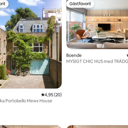
rit
Gästfavorit
rit
Gästfavorit
Boende
MYSIGT CHIC HUS med TRÄDG
annons
4,95 av 5 i genomsnittligt betyg, 20 omdöm
4,95 (20)
ska Portobello Mews House
tligt betyg, 24 omdömen