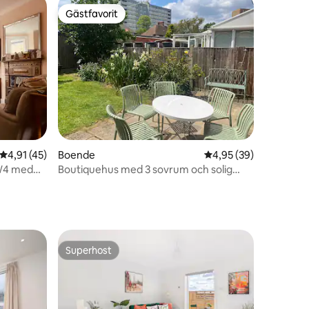
Gästfavorit
Gästfavorit
en
4,91 av 5 i genomsnittligt betyg, 45 omdömen
4,91 (45)
Boende
4,95 av 5 i genomsnit
4,95 (39)
 W4 med
Boutiquehus med 3 sovrum och solig
trädgård
Superhost
Superhost