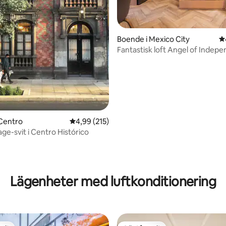
Boende i Mexico City
4
Fantastisk loft Angel of Indepe
G
ligt betyg, 160 omdömen
Centro
4,99 av 5 i genomsnittligt betyg, 215 omdöm
4,99 (215)
age-svit i Centro Histórico
Lägenheter med luftkonditionering