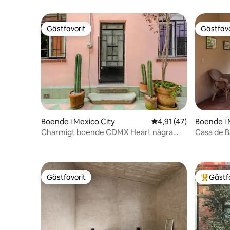
Gästfavorit
Gästfavo
Gästfavorit
Gästfavo
Boende i Mexico City
4,91 av 5 i genomsnit
4,91 (47)
Boende i 
Charmigt boende CDMX Heart några
Casa de B
steg från allt! 2 sovrum
mexikans
Gästfavorit
Gästf
Gästfavorit
Populär 