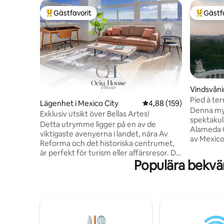
Gästfavorit
Gästf
Populär gästfavorit
Populär 
Vindsvåni
Pied à ter
Lägenhet i Mexico City
4,88 av 5 i genomsnitt
4,88 (159)
Denna mys
Exklusiv utsikt över Bellas Artes!
spektakulä
Detta utrymme ligger på en av de
Alameda C
viktigaste avenyerna i landet, nära Av
av Mexico 
Reforma och det historiska centrumet,
är ett otr
är perfekt för turism eller affärsresor. Du
hjärtat av
Populära bekvä
kommer att bli fascinerad av dess
massor av
spektakulära panoramautsikt över det
museer, r
centrala köpcentret och Bellas Artes-
klubbar fi
palatset. Dessutom har den allt du
ansluten 
behöver för att göra din vistelse
också ide
exceptionell: dubbelsäng, rymligt och
att utfor
fullt utrustat kök, arbetsområde,