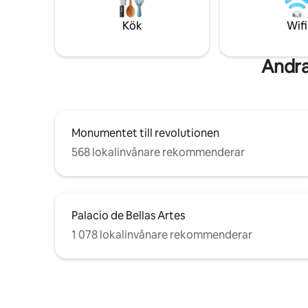
höghastighets-wifi och varm inredning
för att få dig att känna dig som
Kök
Wifi
hemma(Incheckning 16:00)
Andra
Monumentet till revolutionen
568 lokalinvånare rekommenderar
Palacio de Bellas Artes
1 078 lokalinvånare rekommenderar