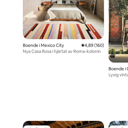
Boende i Mexico City
4,89 av 5 i genomsnitt
4,89 (160)
Nya Casa Rosa i hjärtat av Roma-kolonin
Boende i 
Lyxig vint