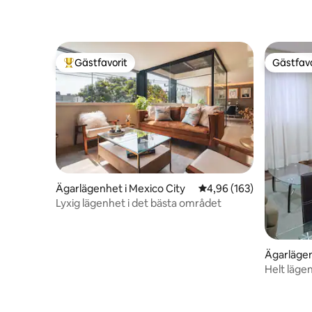
Gästfavorit
Gästfavo
Populär gästfavorit
Gästfavo
Ägarlägenhet i Mexico City
4,96 av 5 i genomsnitt
4,96 (163)
Lyxig lägenhet i det bästa området
Ägarlägen
Helt läge