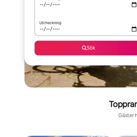
Utcheckning
Sök
Toppra
Gäster h