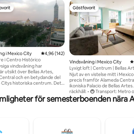
avorit
Gästfavorit
gästfavorit
Gästfavorit
ng i Mexico City
4,96 av 5 i genomsnittligt betyg, 142 omdöm
4,96 (142)
re i Centro Histórico
ligt betyg, 159 omdömen
Vindsvåning i Mexico City
4
iga vindsvåning har
Lyxigt loft | Centrum | Bellas Ar
r utsikt över Bellas Artes,
Njut av en vistelse mitt i Mexico
entral och en betydande del
precis framför Alameda Centra
Citys historiska centrum. Det
ikoniska Palacio de Bellas Artes. Allt ino
oligt läge för att upptäcka
räckhåll: • 🚇 Transport: Metro 
 staden till fots eftersom
mligheter för semesterboenden nära 
Metrobús bara några steg bort 
 historiska landmärken,
de la Reforma och museer: min
estauranger, barer, arenor och
minuter • 🍴 Restauranger, kaf
nns i närheten. Mycket väl
barer: gott om alternativ i närhe
och fullt utrustad lägenheten är
Shopping: från lokalt hantverk ti
alisk som ett huvudkontor för
internationella varumärken Oavsett om
ska resten av staden och dess
det gäller affärer, kultur eller fri