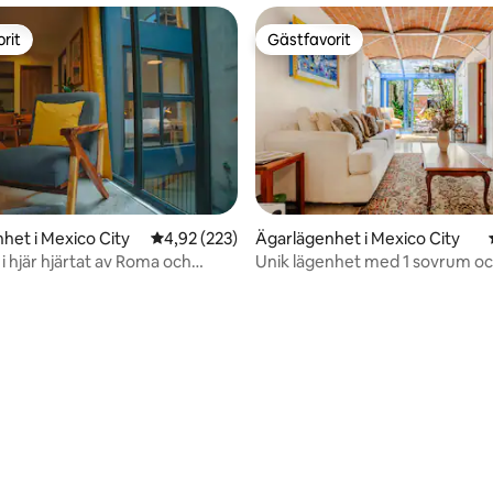
rit
Gästfavorit
rit
Gästfavorit
ligt betyg, 162 omdömen
het i Mexico City
4,92 av 5 i genomsnittligt betyg, 223 omdöm
4,92 (223)
Ägarlägenhet i Mexico City
i hjär hjärtat av Roma och
Unik lägenhet med 1 sovrum oc
trädgård i Roma Norte