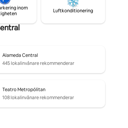
ten.
avgift. Snabbt städad varje gång!
arkering inom
Inkluderat: Kabel-TV och Netflix.
Luftkonditionering
tigheten
entral
Alameda Central
445 lokalinvånare rekommenderar
Teatro Metropólitan
108 lokalinvånare rekommenderar