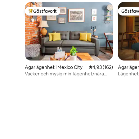
Gästfavorit
Gästfavo
Populär gästfavorit
Gästfavo
Ägarlägenhet i Mexico City
4,93 av 5 i genomsnitt
4,93 (162)
Ägarlägen
Vacker och mysig mini lägenhet/nära
Lägenhet 
Reforma
Condesa