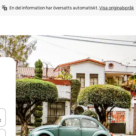
En del information har översatts automatiskt. 
Visa originalspråk
d upp- och nedåtpilarna eller utforska genom att trycka eller svepa.