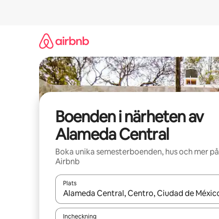
Hoppa
till
innehåll
Boenden i närheten av
Alameda Central
Boka unika semesterboenden, hus och mer på
Airbnb
Plats
När resultaten är tillgängliga kan du navigera me
Incheckning