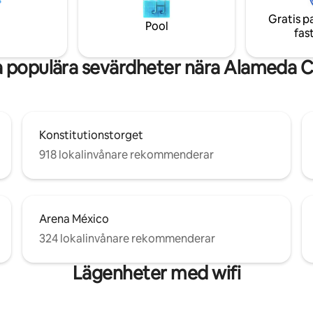
omgivning. Hög risk för buller på helger.
loft den perfekta utgångspunk
Gratis p
Pool
fas
 populära sevärdheter nära Alameda C
Konstitutionstorget
918 lokalinvånare rekommenderar
Arena México
324 lokalinvånare rekommenderar
Lägenheter med wifi