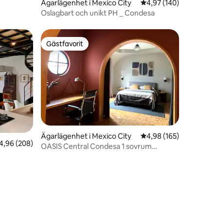
Ägarlägenhet i Mexico City
4,97 av 5 i genomsnitt
4,97 (140)
Oslagbart och unikt PH _ Condesa
Gästfavorit
Gästfavorit
Ägarlägenhet i Mexico City
4,98 av 5 i genomsnitt
4,98 (165)
,96 av 5 i genomsnittligt betyg, 208 omdömen
4,96 (208)
OASIS Central Condesa 1 sovrum
lägenhet
en