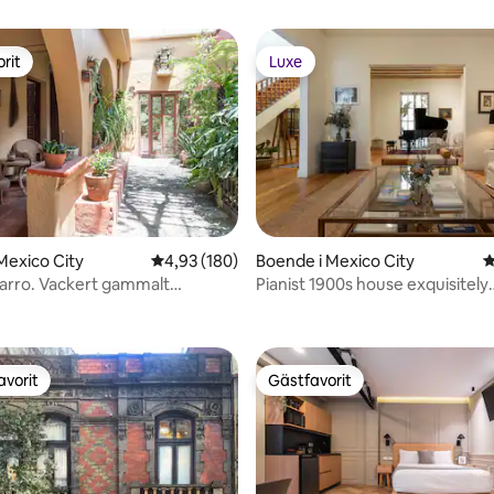
rit
Luxe
rit
Luxe
tligt betyg, 47 omdömen
Mexico City
4,93 av 5 i genomsnittligt betyg, 180 omdöm
4,93 (180)
Boende i Mexico City
4
arro. Vackert gammalt
Pianist 1900s house exquisitely
kt hus
decorated.
avorit
Gästfavorit
gästfavorit
Gästfavorit