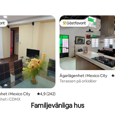
rit
Gästfavorit
rit
Populär gästfavorit
ligt betyg, 163 omdömen
Ägarlägenhet i Mexico City
4
Terassen på orkidéer
het i Mexico City
4,9 av 5 i genomsnittligt betyg, 242 omdöm
4,9 (242)
nhet i CDMX
Familjevänliga hus