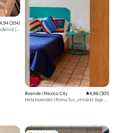
,94 av 5 i genomsnittligt betyg, 204 omdömen
4,94 (204)
ndence |
en
Boende i Mexico City
4,86 av 5 i genomsnitt
4,86 (301)
Hela boendet i Roma Sur, utmärkt läge –
privat