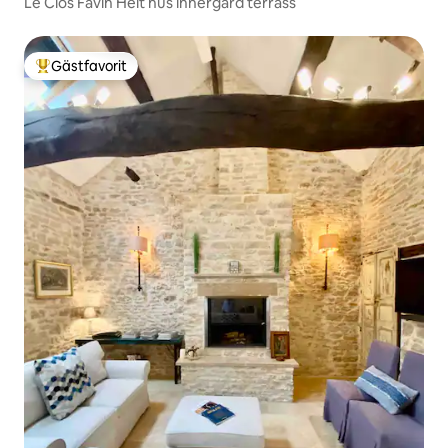
Le Clos Favin Helt hus innergård terrass
Gästfavorit
Populär gästfavorit