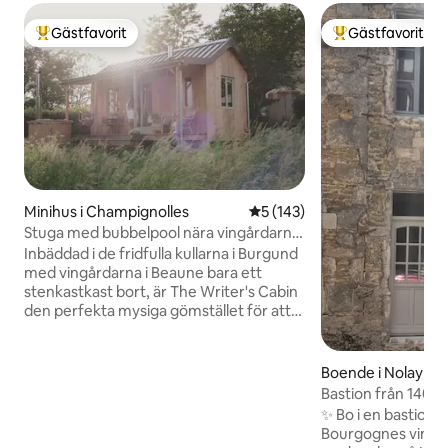
Gästfavorit
Gästfavorit
Populär gästfavorit
Populär gästfavor
Minihus i Champignolles
5 av 5 i genomsnittligt bet
5 (143)
Stuga med bubbelpool nära vingårdarna
– Beaune
Inbäddad i de fridfulla kullarna i Burgund
med vingårdarna i Beaune bara ett
stenkastkast bort, är The Writer's Cabin
den perfekta mysiga gömstället för att
koppla av, sakta ner och ladda
batterierna. För en romantisk tillflykt, lite
egentid helt själv eller för att arbeta med
Boende i Nolay
ett kreativt projekt. Koppla av medan du
Bastion från 1400-
njuter av utsikten över skogen, beundra
nära Beaune
✨ Bo i en bastion f
den otroligt stjärnklara himlen vi får här
Bourgognes vingårdar Unna dig
från din privata bubbelpool eller läs en