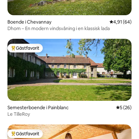
Boende i Chevannay
4,91 av 5 i g
4,91 (64)
Dhom – En modern vindsvåning i en klassisk lada
Gästfavorit
Populär gästfavorit
Semesterboende i Painblanc
5 av 5 i g
5 (26)
Le TilleRoy
Gästfavorit
Populär gästfavorit