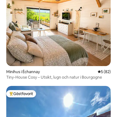
Minihus i Échannay
5 av 5 i g
5 (82)
Tiny-House Cosy – Utsikt, lugn och natur i Bourgogne
Gästfavorit
Populär gästfavorit