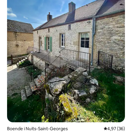
Boende i Nuits-Saint-Georges
4,97 av 5 i g
4,97 (36)