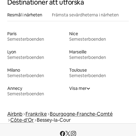
Destinationer att utforska
Resmål i närheten
Främsta sevärdheterna i närheten
Paris
Nice
Semesterboenden
Semesterboenden
Lyon
Marseille
Semesterboenden
Semesterboenden
Milano
Toulouse
Semesterboenden
Semesterboenden
Annecy
Visa mer
Semesterboenden
Airbnb
Frankrike
Bourgogne-Franche-Comté
Côte-d’Or
Bessey-la-Cour