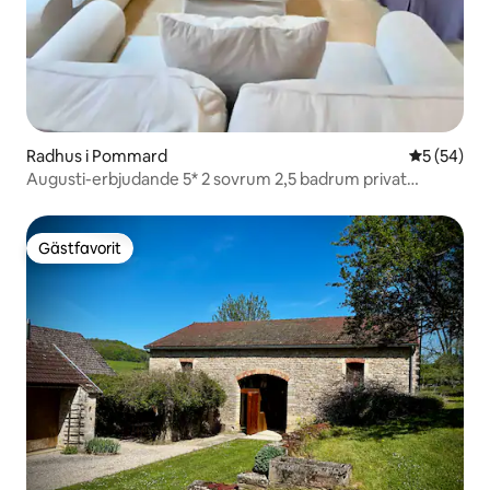
Radhus i Pommard
5 av 5 i g
5 (54)
Augusti-erbjudande 5* 2 sovrum 2,5 badrum privat
parkering
Gästfavorit
Gästfavorit