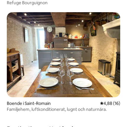
Refuge Bourguignon
Boende i Saint-Romain
4,88 av 5 i g
4,88 (16)
Familjehem, luftkonditionerat, lugnt och naturnära.