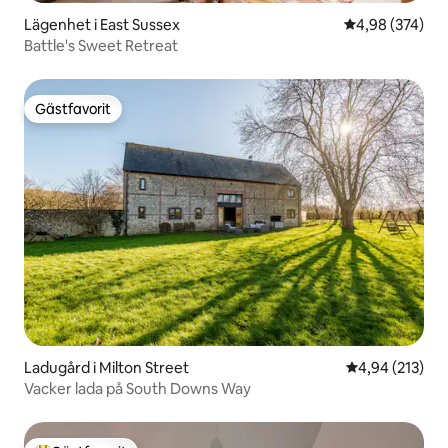
Lägenhet i East Sussex
4,98 av 5 i ge
4,98 (374)
Battle's Sweet Retreat
Gästfavorit
Gästfavorit
Ladugård i Milton Street
4,94 av 5 i ge
4,94 (213)
Vacker lada på South Downs Way