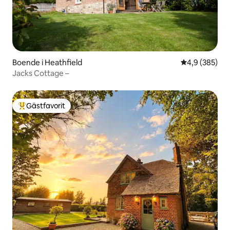
Boende i Heathfield
4,9 av 5 i ge
4,9 (385)
Jacks Cottage –
Gästfavorit
Populär gästfavorit