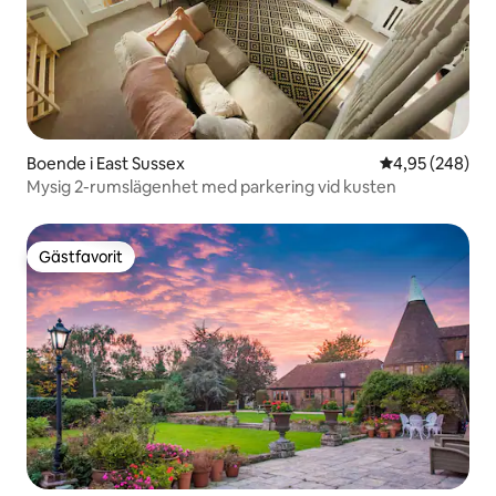
Boende i East Sussex
4,95 av 5 i ge
4,95 (248)
Mysig 2-rumslägenhet med parkering vid kusten
Gästfavorit
Gästfavorit