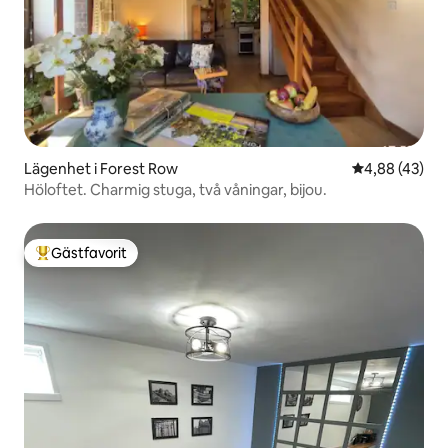
Lägenhet i Forest Row
4,88 av 5 i g
4,88 (43)
Höloftet. Charmig stuga, två våningar, bijou.
Gästfavorit
Populär gästfavorit