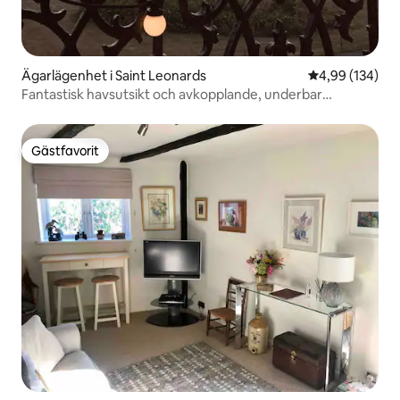
Ägarlägenhet i Saint Leonards
4,99 av 5 i ge
4,99 (134)
Fantastisk havsutsikt och avkopplande, underbar
inredning
Gästfavorit
Gästfavorit