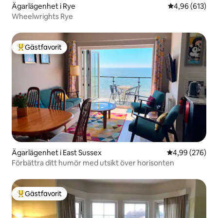
Ägarlägenhet i Rye
4,96 av 5 i ge
4,96 (613)
Wheelwrights Rye
Gästfavorit
Populär gästfavorit
Ägarlägenhet i East Sussex
4,99 av 5 i ge
4,99 (276)
Förbättra ditt humör med utsikt över horisonten
Gästfavorit
Populär gästfavorit