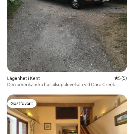
Lägenhet i Kent
5 av 5 i 
5 (5)
Den amerikanska husbilsupplevelsen vid Oare Creek
Gästfavorit
Gästfavorit