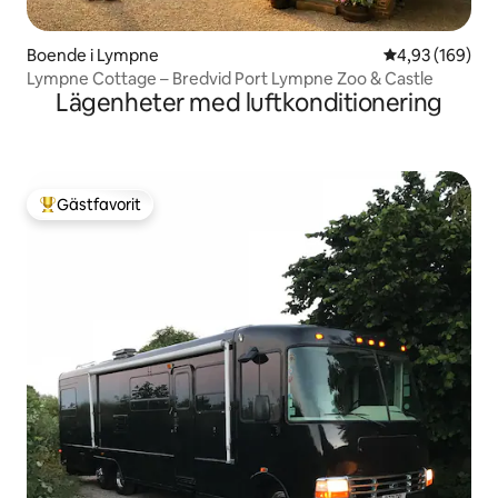
Boende i Lympne
4,93 av 5 i ge
4,93 (169)
Lympne Cottage – Bredvid Port Lympne Zoo & Castle
Lägenheter med luftkonditionering
Gästfavorit
Populär gästfavorit