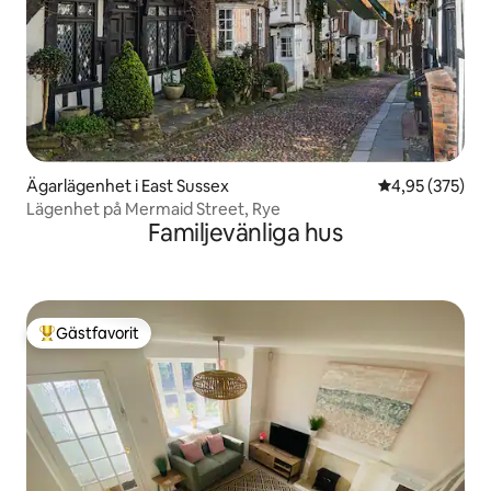
Ägarlägenhet i East Sussex
4,95 av 5 i ge
4,95 (375)
Lägenhet på Mermaid Street, Rye
Familjevänliga hus
Gästfavorit
Populär gästfavorit