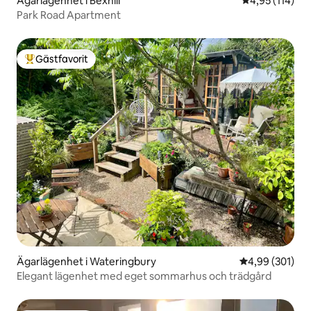
Ägarlägenhet i Bexhill
4,95 av 5 i ge
4,95 (114)
Park Road Apartment
Gästfavorit
Populär gästfavorit
Ägarlägenhet i Wateringbury
4,99 av 5 i ge
4,99 (301)
Elegant lägenhet med eget sommarhus och trädgård