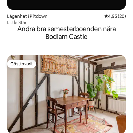
Lägenhet i Piltdown
4,95 av 5 i g
4,95 (20)
Little Star
Andra bra semesterboenden nära
Bodiam Castle
Gästfavorit
Gästfavorit