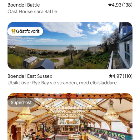
Boende i Battle
4,93 av 5 i ge
4,93 (138)
Oast House nära Battle
Gästfavorit
Populär gästfavorit
Boende i East Sussex
4,97 av 5 i ge
4,97 (110)
Utsikt över Rye Bay vid stranden, med elbilsladdare.
Superhost
Superhost