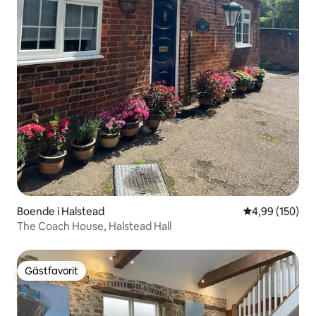
Boende i Halstead
4,99 av 5 i ge
4,99 (150)
The Coach House, Halstead Hall
Gästfavorit
Gästfavorit