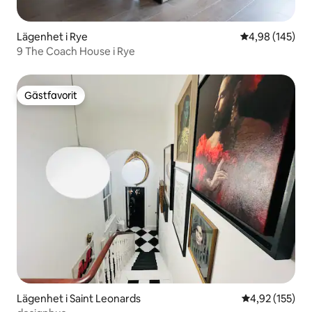
Lägenhet i Rye
4,98 av 5 i ge
4,98 (145)
9 The Coach House i Rye
Gästfavorit
Gästfavorit
Lägenhet i Saint Leonards
4,92 av 5 i ge
4,92 (155)