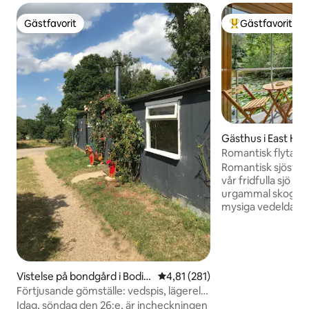
Gästfavorit
Gästfavorit
Gästfavorit
Populär gästfavor
Gästhus i East Hoa
Romantisk flytand
Snug”
Romantisk sjöstuga
vår fridfulla sjö på
urgammal skog. Ko
mysiga vedeldade 
det fullt utrustade
magisk utsikt över
På våren kan du n
blåklockor och f
ger långa gyllene k
Vistelse på bondgård i Bodia
4,81 av 5 i genomsnittligt bet
4,81 (281)
hösten färgar träden
m
Förtjusande gömställe: vedspis, lägereld,
färger. Gå ut till l
ekologisk fm
Idag, söndag den 26:e, är incheckningen