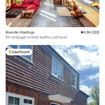
Boende i Hastings
4,96 av 5 i ge
4,96 (233)
Ett ombyggt turkiskt badhus vid havet
Gästfavorit
Populär gästfavorit