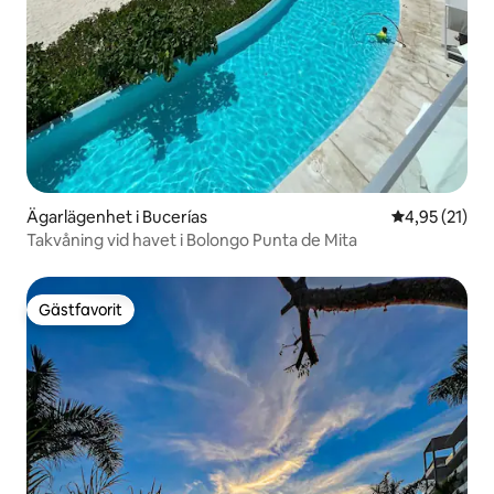
Ägarlägenhet i Bucerías
4,95 av 5 i g
4,95 (21)
Takvåning vid havet i Bolongo Punta de Mita
Gästfavorit
Gästfavorit