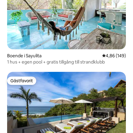
Boende i Sayulita
4,86 av 5 i ge
4,86 (149)
1 hus + egen pool + gratis tillgång till strandklubb
Gästfavorit
Gästfavorit