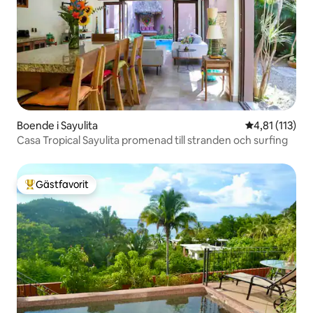
Boende i Sayulita
4,81 av 5 i g
4,81 (113)
Casa Tropical Sayulita promenad till stranden och surfing
Gästfavorit
Populär gästfavorit