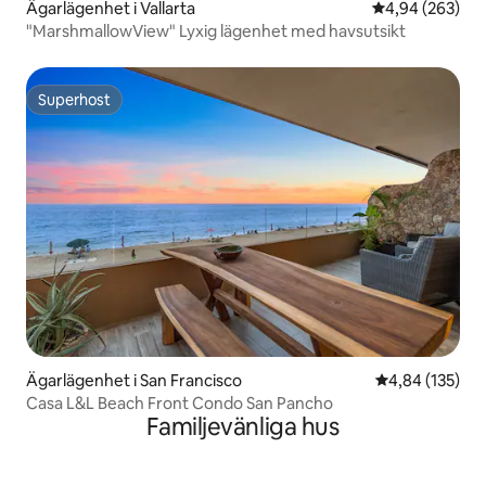
Ägarlägenhet i Vallarta
4,94 av 5 i ge
4,94 (263)
"MarshmallowView" Lyxig lägenhet med havsutsikt
Superhost
Superhost
Ägarlägenhet i San Francisco
4,84 av 5 i ge
4,84 (135)
Casa L&L Beach Front Condo San Pancho
Familjevänliga hus