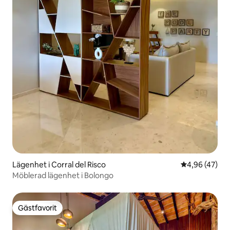
Lägenhet i Corral del Risco
4,96 av 5 i g
4,96 (47)
Möblerad lägenhet i Bolongo
Gästfavorit
Gästfavorit