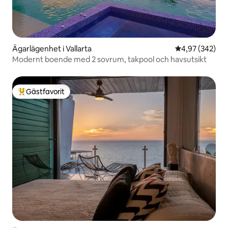
Ägarlägenhet i Vallarta
4,97 av 5 i ge
4,97 (342)
Modernt boende med 2 sovrum, takpool och havsutsikt
Gästfavorit
Populär gästfavorit