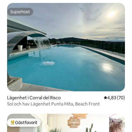
Superhost
Superhost
Lägenhet i Corral del Risco
4,83 av 5 i g
4,83 (70)
Sol och hav Lägenhet Punta Mita, Beach Front
Gästfavorit
Populär gästfavorit