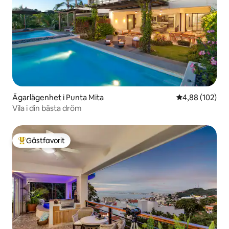
Ägarlägenhet i Punta Mita
4,88 av 5 i ge
4,88 (102)
Vila i din bästa dröm
Gästfavorit
Populär gästfavorit