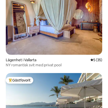
Lägenhet i Vallarta
5 av 5 i g
5 (35)
NY romantisk svit med privat pool
Gästfavorit
Populär gästfavorit