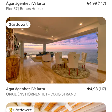
Ägarlägenhet i Vallarta
4,99 av 5 i ge
4,99 (147)
Pier 57 | Bones House
Gästfavorit
Gästfavorit
Ägarlägenhet i Vallarta
4,98 av 5 i ge
4,98 (117)
ORKIDÉNS HÖRNENHET - LYXIG STRAND
Gästfavorit