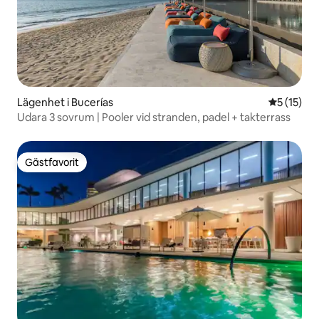
Lägenhet i Bucerías
5 av 5 i g
5 (15)
Udara 3 sovrum | Pooler vid stranden, padel + takterrass
Gästfavorit
Gästfavorit