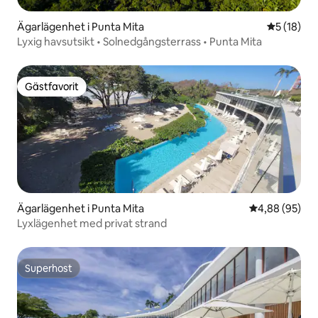
Ägarlägenhet i Punta Mita
5 av 5 i g
5 (18)
Lyxig havsutsikt • Solnedgångsterrass • Punta Mita
Gästfavorit
Gästfavorit
Ägarlägenhet i Punta Mita
4,88 av 5 i g
4,88 (95)
Lyxlägenhet med privat strand
Superhost
Superhost