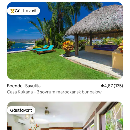
Gästfavorit
Populär gästfavorit
Boende i Sayulita
4,87 av 5 i ge
4,87 (135)
Casa Kukana – 3 sovrum marockansk bungalow
Gästfavorit
Gästfavorit