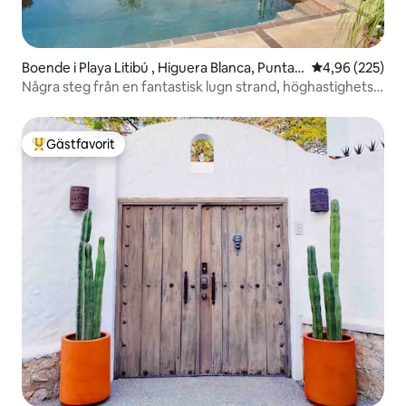
Boende i Playa Litibú , Higuera Blanca, Punta
4,96 av 5 i ge
4,96 (225)
Mita
Några steg från en fantastisk lugn strand, höghastighets-
wifi
Gästfavorit
Populär gästfavorit