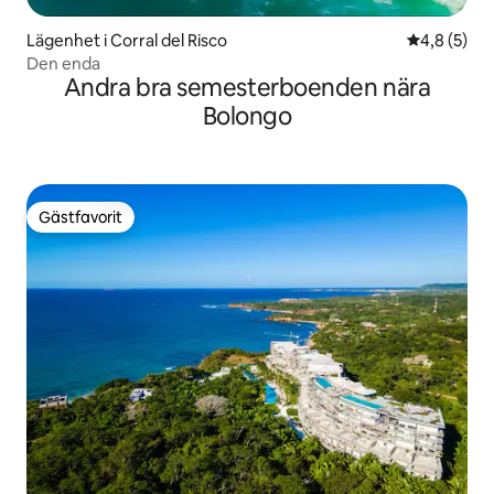
Lägenhet i Corral del Risco
4,8 av 5 i 
4,8 (5)
Den enda
Andra bra semesterboenden nära
Bolongo
Gästfavorit
Gästfavorit