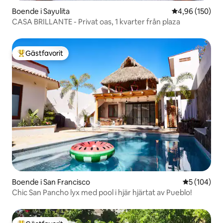
Boende i Sayulita
4,96 av 5 i ge
4,96 (150)
CASA BRILLANTE - Privat oas, 1 kvarter från plaza
Gästfavorit
Populär gästfavorit
Boende i San Francisco
5 av 5 i ge
5 (104)
Chic San Pancho lyx med pool i hjär hjärtat av Pueblo!