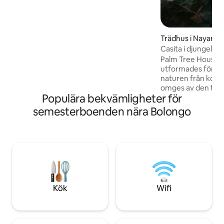
hitta i livliga Sayulita dessa
dagar!...Observera: att det pågår
byggnadsarbete i omgivande områden
Trädhus i Nayarit
Casita i djungeln n
Palm Tree House p
utformades för att
naturen från komf
omges av den trop
Populära bekvämligheter för
steg från en vack
är känd av lokalbe
semesterboenden nära Bolongo
sidan av huset kan
några små vattenf
dammar för att sva
ljudet av rinnande 
naturligt, kemikali
växterna i den sis
att hålla vattnet r
otroligt ekosyste
Kök
Wifi