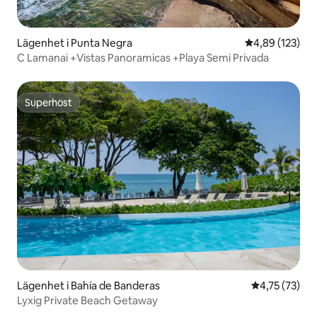
Lägenhet i Punta Negra
4,89 av 5 i ge
4,89 (123)
C Lamanai +Vistas Panoramicas +Playa Semi Privada
Superhost
Superhost
Lägenhet i Bahía de Banderas
4,75 av 5 i g
4,75 (73)
Lyxig Private Beach Getaway