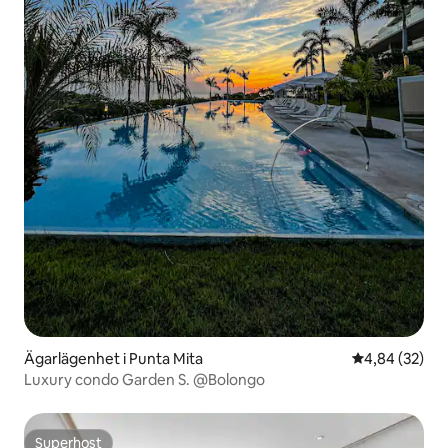
Ägarlägenhet i Punta Mita
4,84 av 5 i g
4,84 (32)
Luxury condo Garden S. @Bolongo
Superhost