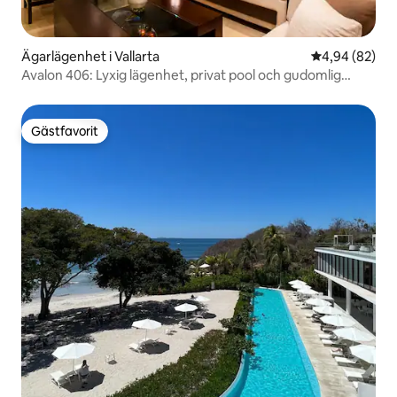
Ägarlägenhet i Vallarta
4,94 av 5 i g
4,94 (82)
Avalon 406: Lyxig lägenhet, privat pool och gudomlig
utsikt
Gästfavorit
Gästfavorit