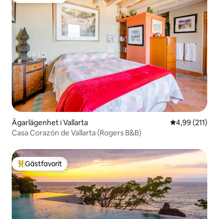
Populär gästfavorit
Ägarlägenhet i Vallarta
4,99 av 5 i ge
4,99 (211)
Casa Corazón de Vallarta (Rogers B&B)
Gästfavorit
Populär gästfavorit