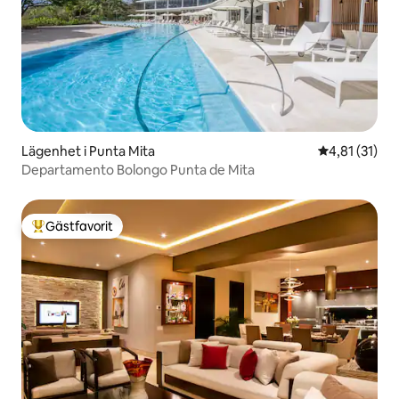
Lägenhet i Punta Mita
4,81 av 5 i 
4,81 (31)
Departamento Bolongo Punta de Mita
Gästfavorit
Populär gästfavorit