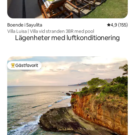
Boende i Sayulita
4,9 av 5 i ge
4,9 (155)
Villa Luisa | Villa vid stranden 3BR med pool
Lägenheter med luftkonditionering
Gästfavorit
Populär gästfavorit