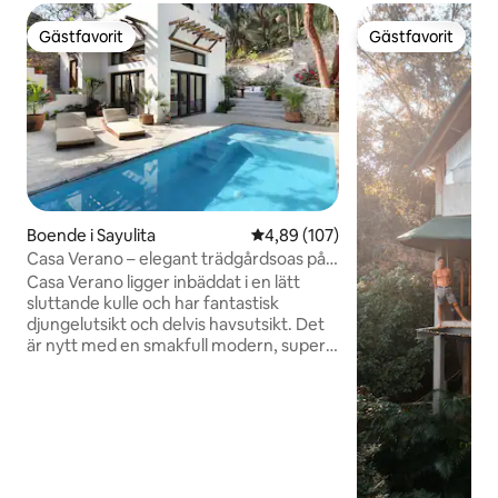
Gästfavorit
Gästfavorit
Gästfavorit
Gästfavorit
Boende i Sayulita
4,89 av 5 i genomsnittligt bety
4,89 (107)
Casa Verano – elegant trädgårdsoas på
nordsidan
Casa Verano ligger inbäddat i en lätt
sluttande kulle och har fantastisk
djungelutsikt och delvis havsutsikt. Det
är nytt med en smakfull modern, super
snygg design; 2 separata sovrum, var
och en med ett fullt badrum,
dubbelsängar och AC. Uppvärmd pool.
Öppet vardagsrum. Köket öppnar till en
vacker uteplats med en saltvattenpool
omgiven av fantastiska inhemska träd.
Detta hus är lugnt och privat. Svårt att