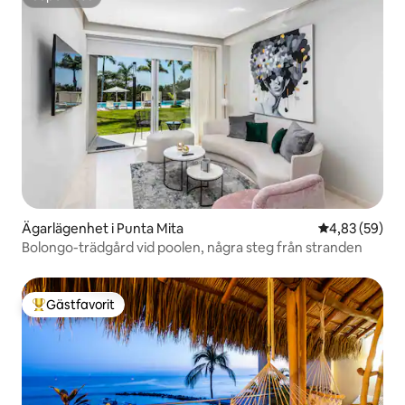
Superhost
Ägarlägenhet i Punta Mita
4,83 av 5 i g
4,83 (59)
Bolongo-trädgård vid poolen, några steg från stranden
Gästfavorit
Populär gästfavorit