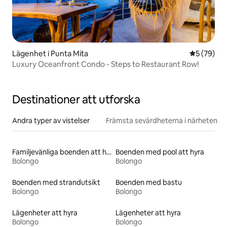
Lägenhet i Punta Mita
5 av 5 i g
5 (79)
Luxury Oceanfront Condo - Steps to Restaurant Row!
Destinationer att utforska
Andra typer av vistelser
Främsta sevärdheterna i närheten
Familjevänliga boenden att hyra
Boenden med pool att hyra
Bolongo
Bolongo
Boenden med strandutsikt
Boenden med bastu
Bolongo
Bolongo
Lägenheter att hyra
Lägenheter att hyra
Bolongo
Bolongo