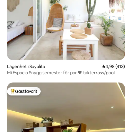
Lägenhet i Sayulita
4,98 av 5 i ge
4,98 (413)
Mi Espacio Snygg semester för par 🖤 takterrass/pool
Gästfavorit
Populär gästfavorit