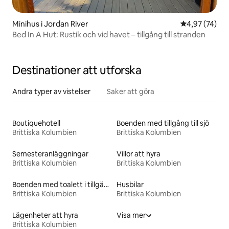
Minihus i Jordan River
4,97 av 5 i g
4,97 (74)
Bed In A Hut: Rustik och vid havet – tillgång till stranden
Destinationer att utforska
Andra typer av vistelser
Saker att göra
Boutiquehotell
Boenden med tillgång till sjö
Brittiska Kolumbien
Brittiska Kolumbien
Semesteranläggningar
Villor att hyra
Brittiska Kolumbien
Brittiska Kolumbien
Boenden med toalett i tillgänglighetsanpassad höjd
Husbilar
Brittiska Kolumbien
Brittiska Kolumbien
Lägenheter att hyra
Visa mer
Brittiska Kolumbien