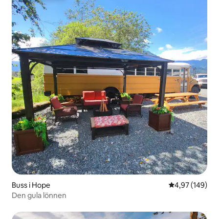
Buss i Hope
4,97 av 5 i ge
4,97 (149)
Den gula lönnen