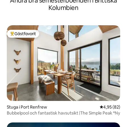
Andra bra semesterboenden i Brittiska
Kolumbien
Gästfavorit
Populär gästfavorit
Stuga i Port Renfrew
4,95 av 5 i g
4,95 (82)
Bubbelpool och fantastisk havsutsikt |The Simple Peak *Ny