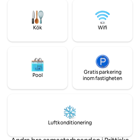
Wifi TV med Firest
bröllop eller familjeåterförening! Om du
Observera att vi l
hyr båda stugorna tillåter vi husbilar/tält
promenad uppför b
med ditt parti mot en liten avgift.
rekommenderar at
fordon. Inte ideali
Kök
Wifi
BL#00000770
Gratis parkering
Pool
inom fastigheten
Luftkonditionering