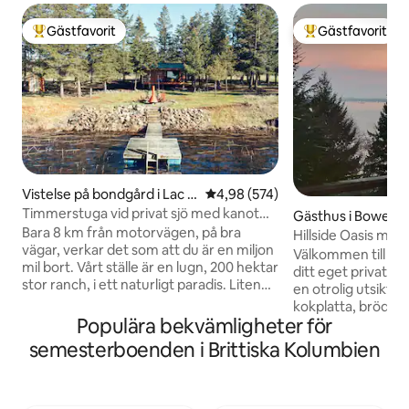
Gästfavorit
Gästfavorit
Populär gästfavorit
Populär gästfavor
Vistelse på bondgård i Lac la
4,98 av 5 i genomsnittligt bety
4,98 (574)
Hache
Timmerstuga vid privat sjö med kanot
Gästhus i Bowen I
och kajaker
Bara 8 km från motorvägen, på bra
Hillside Oasis med
vägar, verkar det som att du är en miljon
vedspis
Välkommen till vår 
mil bort. Vårt ställe är en lugn, 200 hektar
ditt eget privata
stor ranch, i ett naturligt paradis. Liten
en otrolig utsikt.
stad i närheten för grundläggande. 45
kokplatta, brödros
min till 2 större städer med alla
Populära bekvämligheter för
soffa, vardagsrum,
bekvämligheter. Helt privat, vid vattnet
spis. 5 minuters bilr
semesterboenden i Brittiska Kolumbien
med diverse mycket vänliga djur på
viken/färjetermina
plats. Med bara 2 stugor, 80 m från
privata uteplats e
varandra, njut av din egen lilla värld. Eller
sjöarna/ stränderna
semester med vänner, vara värd för ett