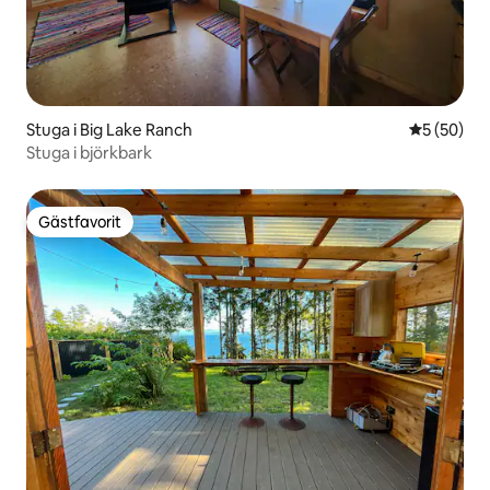
Stuga i Big Lake Ranch
5 av 5 i g
5 (50)
Stuga i björkbark
Gästfavorit
Gästfavorit