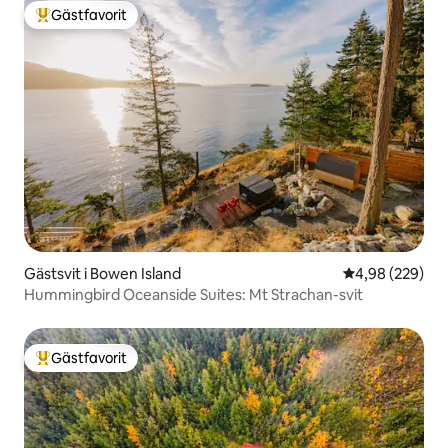
Gästfavorit
Populär gästfavorit
Gästsvit i Bowen Island
4,98 av 5 i ge
4,98 (229)
Hummingbird Oceanside Suites: Mt Strachan-svit
Gästfavorit
Populär gästfavorit