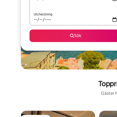
Utcheckning
Sök
Toppr
Gäster h