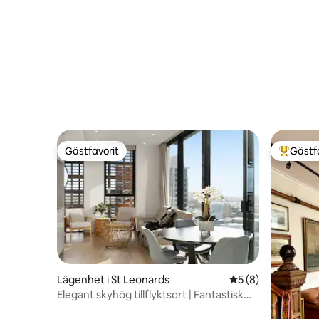
golfbanan
Gästfavorit
Gästf
Gästfavorit
Populär 
Lägenhet i St Leonards
5 av 5 i genomsni
5 (8)
Elegant skyhög tillflyktsort | Fantastisk
utsikt