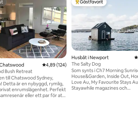
st
Gästfavorit
st
Populär gästfavorit
Husbåt i Newport
4
The Salty Dog
ligt betyg, 134 omdömen
i Chatswood
4,89 av 5 i genomsnittligt betyg, 124 omdöm
4,89 (124)
Som synts i Ch7 Morning Sunris
d Bush Retreat
House&Garden, Inside Out, Ho
 till Chatswood Sydney,
Love Au, My Favourite Stays Au
ymlig,
Stayawhile magazines och
vat enrumslägenhet. Perfekt
Sommerhusmagasinet (Europa) Lukt
amresenär eller ett par för att
av salt luft, ljudet av vatten som
och njuta av lugnet i bushen,
solen som glittrar av krusninga
tillgång till Chatswood,
omger dig... en känsla av frid o
 Uni och Sydney CBD. Finns
som lämnats kvar. The Salty Dog
långtidsbokningar — vänligen
utrymme som är både mysigt 
atum inte finns tillgängliga på
för vattnet, ett båthus i trä för
 finns att
bjuder in dig att koppla av och 
 Observera att detta utrymme