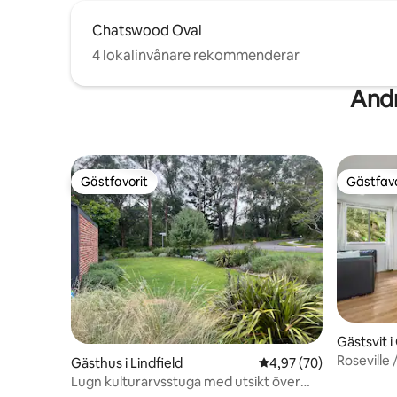
Chatswood Oval
4 lokalinvånare rekommenderar
And
Gästfavorit
Gästfavo
Gästfavorit
Gästfavo
Gästsvit 
Roseville
Gästhus i Lindfield
4,97 av 5 i genomsnit
4,97 (70)
studio
Lugn kulturarvsstuga med utsikt över