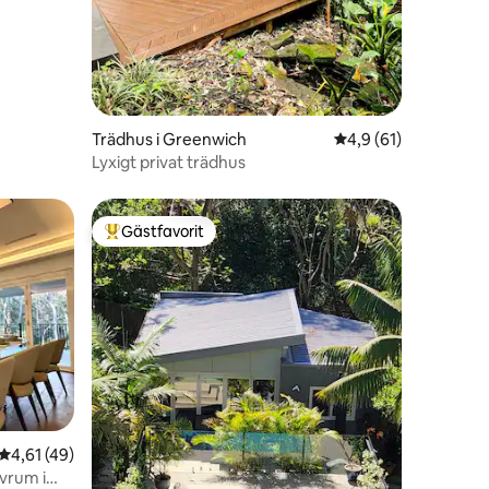
Trädhus i Greenwich
4,9 av 5 i genomsnit
4,9 (61)
Lyxigt privat trädhus
Gästfavorit
Populär gästfavorit
4,61 av 5 i genomsnittligt betyg, 49 omdömen
4,61 (49)
vrum i