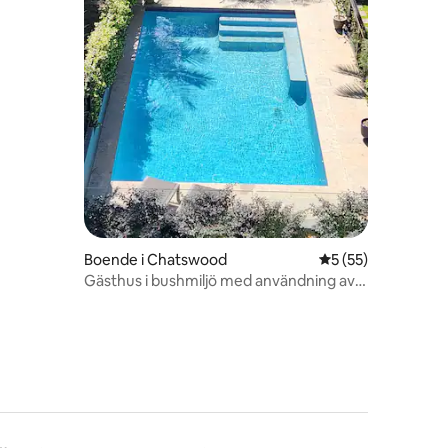
en
Boende i Chatswood
5 av 5 i genomsnit
5 (55)
Gästhus i bushmiljö med användning av
pool