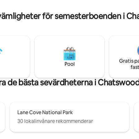
"vara", att gå utanför elnätet o
ligt för barn. Vi tar hand om
återförenas med moder natur n
bs avgifter. Det pris du betalar
vämligheter för semesterboenden i C
som bäst.
ala.
Gratis p
Pool
fas
ra de bästa sevärdheterna i Chatswoo
Lane Cove National Park
30 lokalinvånare rekommenderar