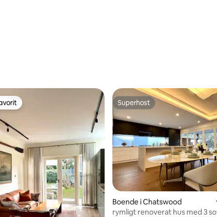
avorit
Superhost
gästfavorit
Superhost
ttligt betyg, 8 omdömen
Boende i Chatswood
rymligt renoverat hus med 3 so