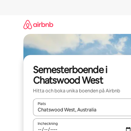
Hoppa
till
innehåll
Semesterboende i
Chatswood West
Hitta och boka unika boenden på Airbnb
Plats
När resultaten är tillgängliga kan du navigera me
Incheckning