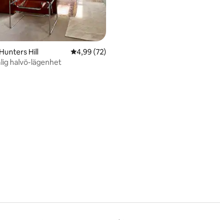
Chatswood
 Hunters Hill
4,99 av 5 i genomsnittligt betyg, 72 omdöm
4,99 (72)
lig halvö-lägenhet