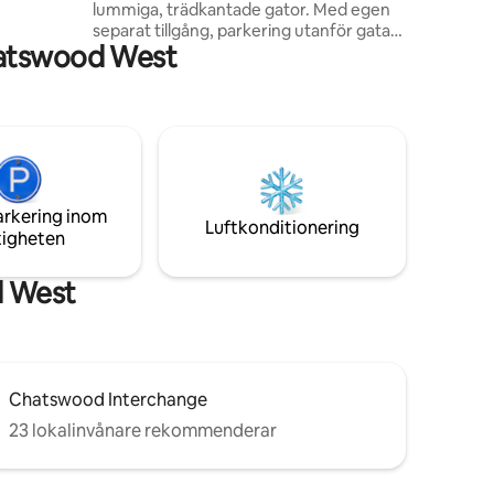
lummiga, trädkantade gator. Med egen
ch
separat tillgång, parkering utanför gatan
är hon är
hatswood West
och gott om säker gatuparkering
erbjuder detta boende avskildhet och
bekvämlighet. Perfekt beläget precis vid
motorvägen M1, är det en idealisk
mellanlandning längs M1, samtidigt som
det är nära SAN Hospital, stora skolor och
shopping. Närliggande parker, en oval
och buskpromenader bidrar till den lugna
arkering inom
miljön, en idealisk bas för kortare eller
Luftkonditionering
tigheten
längre vistelser.
d West
Chatswood Interchange
23 lokalinvånare rekommenderar