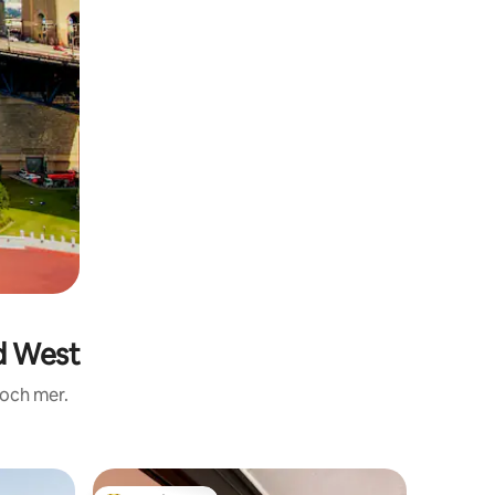
d West
 och mer.
Villa i Ros