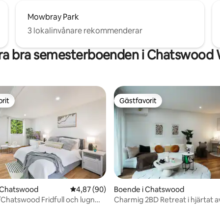
Mowbray Park
3 lokalinvånare rekommenderar
ra bra semesterboenden i Chatswood 
rit
Gästfavorit
rit
Gästfavorit
i Chatswood
4,87 av 5 i genomsnittligt betyg, 90 omdöm
4,87 (90)
Boende i Chatswood
 /Chatswood Fridfull och lugn
Charmig 2BD Retreat i hjärtat a
tligt betyg, 70 omdömen
Chatswood