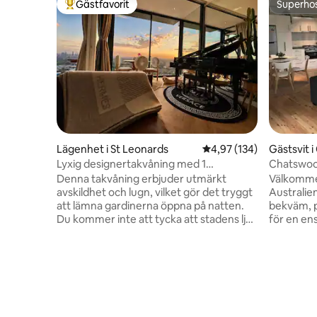
Gästfavorit
Superho
Populär gästfavorit
Superho
Lägenhet i St Leonards
4,97 av 5 i genomsnitt
4,97 (134)
Gästsvit 
Lyxig designertakvåning med 1
Chatswoo
sovrum•Utsikt över
Denna takvåning erbjuder utmärkt
Välkommen
stadssilhuetten•Parkering
avskildhet och lugn, vilket gör det tryggt
Australien! Detta är en nybyggd, r
att lämna gardinerna öppna på natten.
bekväm, pri
Du kommer inte att tycka att stadens ljus
för en ens
är för starka för att sova, utan istället
koppla av 
kommer du att njuta av det charmiga
med enkel 
stadslandskapet, som påminner om
Macquarie
scener från ett TV-drama. Streama
även för 
pianomusik via Bluetooth, tänd några
fråga om d
aromatiska ljus, häll upp ett glas vin och
plattformen. En bäddsoffa
slappna av medan du beundrar de
använda.