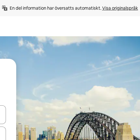
En del information har översatts automatiskt. 
Visa originalspråk
d upp- och nedåtpilarna eller utforska genom att trycka eller svepa.