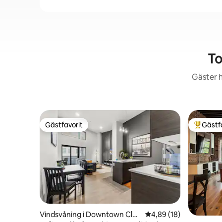
To
Gäster h
Gästfavorit
Gästf
Gästfavorit
Populär 
Vindsvåning i Downtown Clev
4,89 av 5 i genomsnit
4,89 (18)