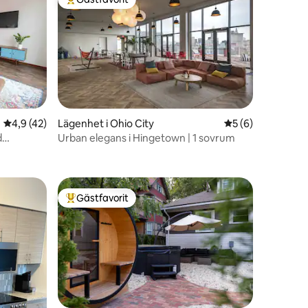
Populär gästfavorit
4,9 av 5 i genomsnittligt betyg, 42 omdömen
4,9 (42)
Lägenhet i Ohio City
5 av 5 i genomsni
5 (6)
d
Urban elegans i Hingetown | 1 sovrum
en
Gästfavorit
Populär gästfavorit