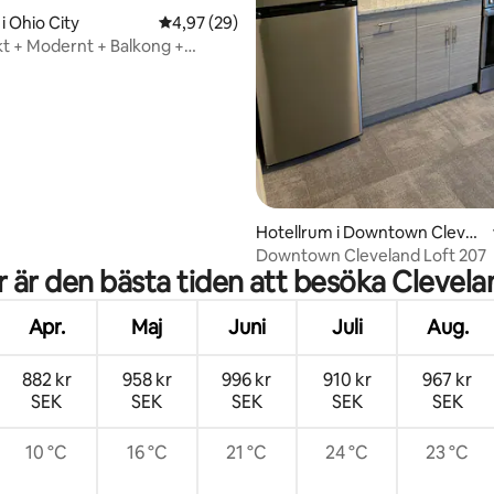
tligt betyg, 97 omdömen
i Ohio City
4,97 av 5 i genomsnittligt betyg, 29 omdöm
4,97 (29)
kt + Modernt + Balkong +
g + Gym
Hotellrum i Downtown Clevel
and
Downtown Cleveland Loft 207
r är den bästa tiden att besöka Clevela
Apr.
Maj
Juni
Juli
Aug.
882 kr
958 kr
996 kr
910 kr
967 kr
SEK
SEK
SEK
SEK
SEK
10 °C
16 °C
21 °C
24 °C
23 °C