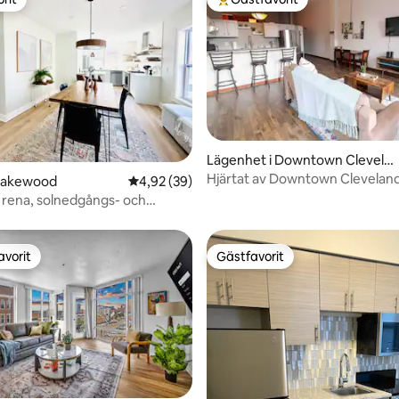
rit
Populär gästfavorit
Lägenhet i Downtown Clevela
tligt betyg, 14 omdömen
nd
Hjärtat av Downtown Clevelan
 Lakewood
4,92 av 5 i genomsnittligt betyg, 39 omdöm
4,92 (39)
Hideaway
rena, solnedgångs- och
avorit
Gästfavorit
gästfavorit
Gästfavorit