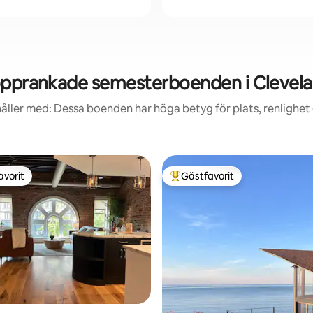
pprankade semesterboenden i Clevel
åller med: Dessa boenden har höga betyg för plats, renlighet
avorit
Gästfavorit
gästfavorit
Populär gästfavorit
tligt betyg, 18 omdömen