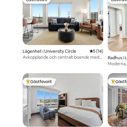
Gästfavorit
Gästfavo
Lägenhet i University Circle
5 av 5 i genomsnit
5 (14)
Avkopplande och centralt boende med
Radhus i
två sovrum och två badrum
Moderna, 
sjövibbar
Gästfavorit
Gästf
Populär gästfavorit
Populär 