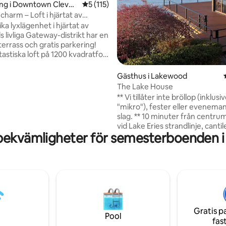
ng i Downtown Clevel
5 av 5 i genomsnittligt betyg, 115 omdöm
5 (115)
 charm – Loft i hjärtat av
"
a lyxlägenhet i hjärtat av
 livliga Gateway-distrikt har en
terrass och gratis parkering!
astiska loft på 1200 kvadratfot
gst upp i en vackert renoverad
rån 1880-talet och erbjuder
Gästhus i Lakewood
kta kombinationen av historisk
The Lake House
 modern lyx. Med bara några
** Vi tillåter inte bröllop (inklusi
 hittar du dig själv på
"mikro"), fester eller eveneman
ve Field och Rocket Arena,
slag. ** 10 minuter från centrum! DIREKT
flesta av Clevelands främsta
vid Lake Eries strandlinje, canti
ner ligger inom 5-20 minuters
bekvämligheter för semesterboenden i
ovanför vattnet. Helt privat tillf
 Njut av en restaurang på
vid vattnet. Upplev vågornas lju
ningen också!
verkligt avkopplande tillflyktsor
UTSIKTEN - Panoramautsikt öve
Erie och det omgivande djurlive
Drömmande solnedgångar. INTERIÖREN
- Den noggrant utformade inte
blandar den tidlösa charmen i
Gratis p
arkitektur från mitten av århu
Pool
fas
med exklusiv lyx.