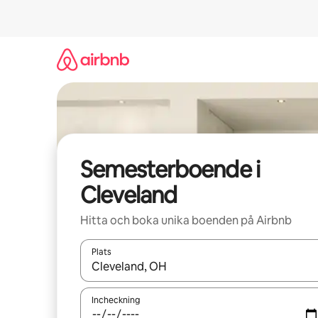
Hoppa
till
innehåll
Semesterboende i
Cleveland
Hitta och boka unika boenden på Airbnb
Plats
När resultaten är tillgängliga kan du navigera me
Incheckning