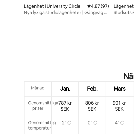
Lägenhet i University Circle
4,87 av 5 i genomsnit
4,87 (97)
Lägenhet 
Nya lyxiga studiolägenheter | Gångväg till
Stadsutsi
Cleveland Clinic
Parkerin
Nä
Månad
Jan.
Feb.
Mars
787 kr
806 kr
901 kr
Genomsnittliga
priser
SEK
SEK
SEK
−2 °C
0 °C
4 °C
Genomsnittlig
temperatur