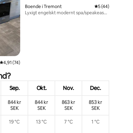
en
Boende i Tremont
5 av 5 i genomsnit
5 (44)
Lyxigt engelskt modernt spa/speakeasy
|Corning Manor
4,91 av 5 i genomsnittligt betyg, 74 omdömen
4,91 (74)
nd?
Sep.
Okt.
Nov.
Dec.
844 kr
844 kr
863 kr
853 kr
SEK
SEK
SEK
SEK
19 °C
13 °C
7 °C
1 °C