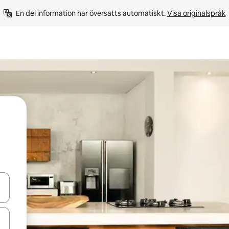
En del information har översatts automatiskt. 
Visa originalspråk
d upp- och nedåtpilarna eller utforska genom att trycka eller svepa.