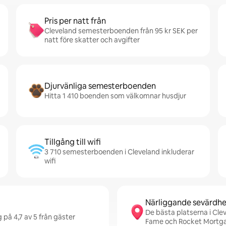
Pris per natt från
Cleveland semesterboenden från 95 kr SEK per
natt före skatter och avgifter
Djurvänliga semesterboenden
Hitta 1 410 boenden som välkomnar husdjur
Tillgång till wifi
3 710 semesterboenden i Cleveland inkluderar
wifi
Närliggande sevärdhe
De bästa platserna i Clev
 på 4,7 av 5 från gäster
Fame och Rocket Mortga