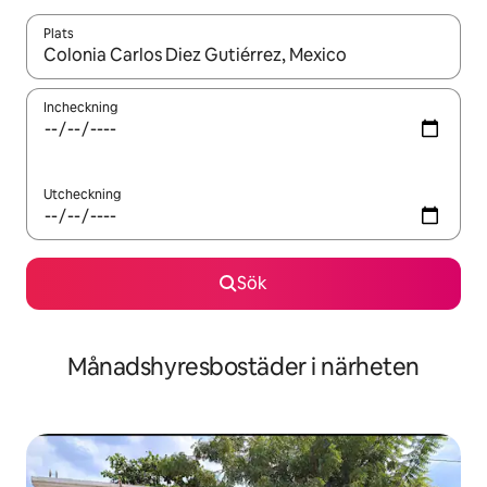
Plats
När resultaten är tillgängliga kan du navigera med upp- och ned
Incheckning
Utcheckning
Sök
Månadshyresbostäder i närheten