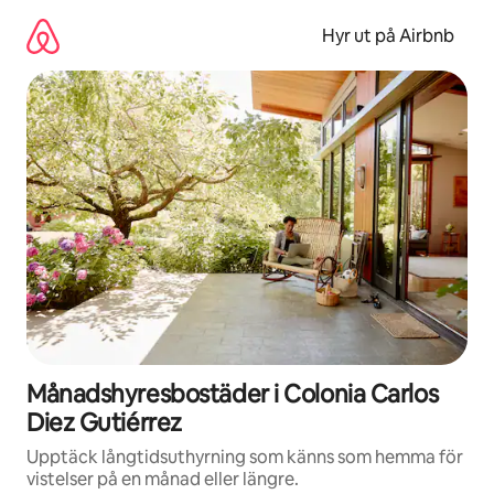
Hoppa
till
Hyr ut på Airbnb
innehåll
Månadshyresbostäder i Colonia Carlos
Diez Gutiérrez
Upptäck långtidsuthyrning som känns som hemma för
vistelser på en månad eller längre.