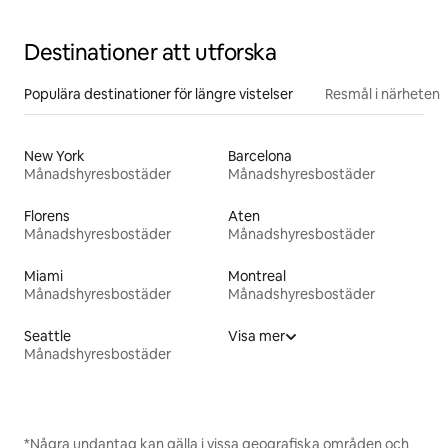
Destinationer att utforska
Populära destinationer för längre vistelser
Resmål i närheten
New York
Barcelona
Månadshyresbostäder
Månadshyresbostäder
Florens
Aten
Månadshyresbostäder
Månadshyresbostäder
Miami
Montreal
Månadshyresbostäder
Månadshyresbostäder
Seattle
Visa mer
Månadshyresbostäder
*Några undantag kan gälla i vissa geografiska områden och