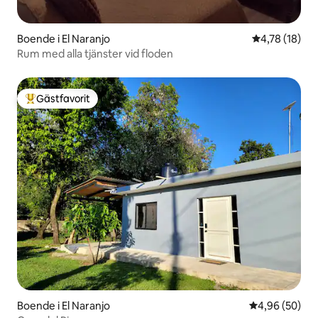
Boende i El Naranjo
4,78 av 5 i g
4,78 (18)
Rum med alla tjänster vid floden
Gästfavorit
Populär gästfavorit
Boende i El Naranjo
4,96 av 5 i g
4,96 (50)