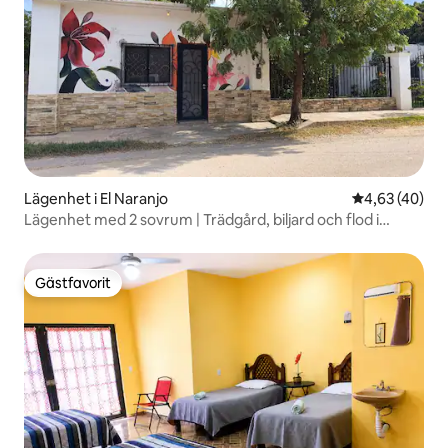
Lägenhet i El Naranjo
4,63 av 5 i g
4,63 (40)
Lägenhet med 2 sovrum | Trädgård, biljard och flod i
närheten
Gästfavorit
Gästfavorit