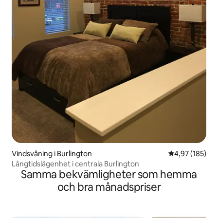
Vindsvåning i Burlington
4,97 av 5 i ge
4,97 (185)
Långtidslägenhet i centrala Burlington
Samma bekvämligheter som hemma
och bra månadspriser