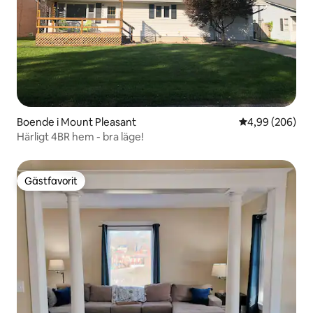
Boende i Mount Pleasant
4,99 av 5 i ge
4,99 (206)
Härligt 4BR hem - bra läge!
Gästfavorit
Gästfavorit