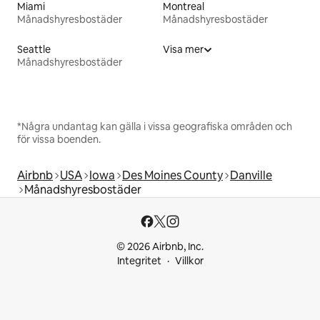
Miami
Montreal
Månadshyresbostäder
Månadshyresbostäder
Seattle
Visa mer
Månadshyresbostäder
*Några undantag kan gälla i vissa geografiska områden och
för vissa boenden.
Airbnb
USA
Iowa
Des Moines County
Danville
Månadshyresbostäder
© 2026 Airbnb, Inc.
Integritet
Villkor