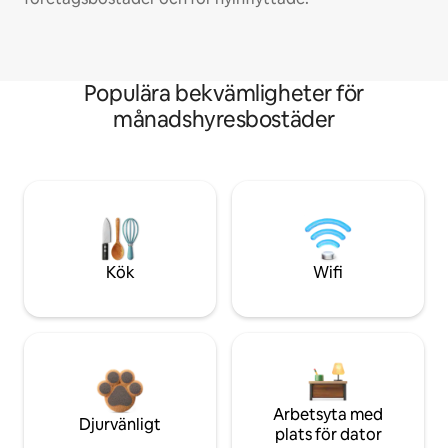
Populära bekvämligheter för
månadshyresbostäder
Kök
Wifi
Arbetsyta med
Djurvänligt
plats för dator