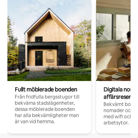
Fullt möblerade boenden
Digitala nom
affärsresenär
Från fridfulla bergsstugor till
bekväma stadslägenheter,
Bekvämt boend
dessa möblerade boenden
nomader och d
har alla bekvämligheter man
med wifi och d
är van vid hemma.
arbetsytor.