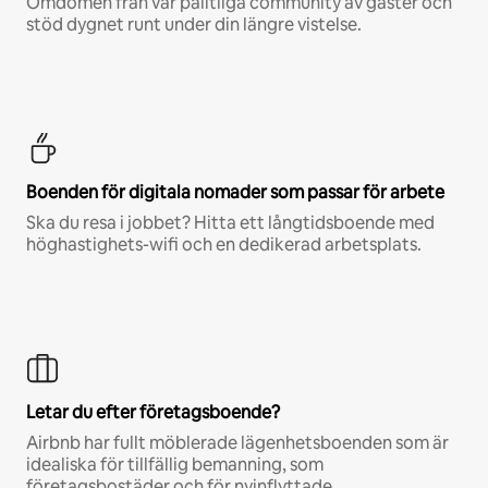
Omdömen från vår pålitliga community av gäster och
stöd dygnet runt under din längre vistelse.
Boenden för digitala nomader som passar för arbete
Ska du resa i jobbet? Hitta ett långtidsboende med
höghastighets-wifi och en dedikerad arbetsplats.
Letar du efter företagsboende?
Airbnb har fullt möblerade lägenhetsboenden som är
idealiska för tillfällig bemanning, som
företagsbostäder och för nyinflyttade.