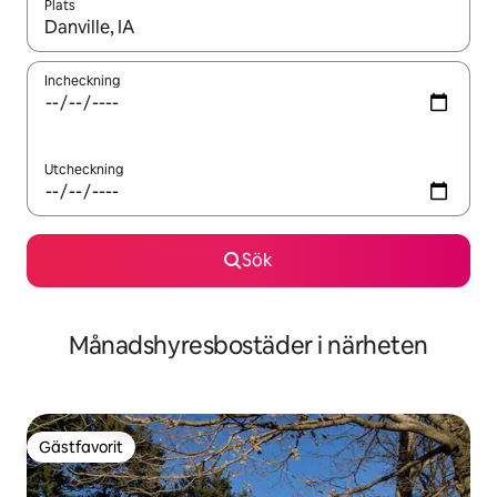
Plats
När resultaten är tillgängliga kan du navigera med upp- och ned
Incheckning
Utcheckning
Sök
Månadshyresbostäder i närheten
Gästfavorit
Gästfavorit