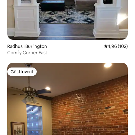
Radhus i Burlington
4,96 av 5 i ge
4,96 (102)
Comfy Corner East
Gästfavorit
Gästfavorit