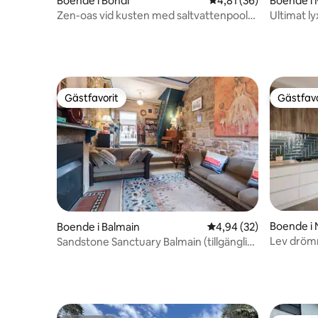
Boende i Bondi
4,81 av 5 i genomsnit
4,81 (36)
Boende i 
Zen-oas vid kusten med saltvattenpool
Ultimat ly
och bubbelpool
Beach
Gästfavorit
Gästfavo
Gästfavorit
Gästfavo
Boende i 
Boende i Balmain
4,94 av 5 i genomsnit
4,94 (32)
Lev drömm
Sandstone Sanctuary Balmain (tillgängligt
Familjeb
för längre vistelser)