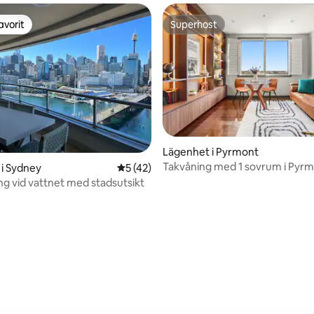
avorit
Superhost
gästfavorit
Superhost
Lägenhet i Pyrmont
Takvåning med 1 sovrum i Pyr
i Sydney
5 av 5 i genomsnittligt betyg, 42 omdöm
5 (42)
privat takterrass
ng vid vattnet med stadsutsikt
ligt betyg, 294 omdömen