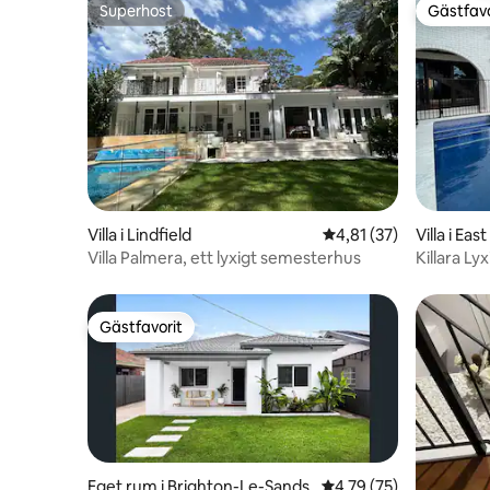
Superhost
Gästfavo
Superhost
Gästfavo
Villa i Lindfield
4,81 av 5 i genomsnit
4,81 (37)
Villa i East
Villa Palmera, ett lyxigt semesterhus
Killara Ly
Gästfavorit
Gästfavorit
Eget rum i Brighton-Le-Sands
4,79 av 5 i genomsnit
4,79 (75)