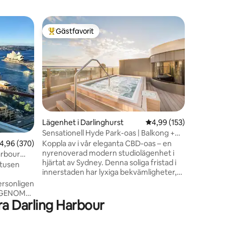
Lägenhet
Gästfavorit
Gästfav
Populär gästfavorit
Gästfav
Darling 
Resort po
Beläget 
Mill "The
denna läg
glömma. 
Darling H
fantastis
fantastis
möblerats
en
Lägenhet i Darlinghurst
4,99 av 5 i genomsnitt
4,99 (153)
känsla at
Sensationell Hyde Park-oas | Balkong +
utforskn
pool och gym
,96 av 5 i genomsnittligt betyg, 370 omdömen
4,96 (370)
Koppla av i vår eleganta CBD-oas – en
sevärdhe
nyrenoverad modern studiolägenhet i
Byggnade
arbour
hjärtat av Sydney. Denna soliga fristad i
incheckn
 tusen
innerstaden har lyxiga bekvämligheter,
spa, bast
inklusive en queen-säng med
ersonligen
kvalitetslinne, elegant badrum med
Y GENOM
gratis toalettartiklar, tvättmaskin, fullt
a Darling Harbour
en som
utrustat kök, Nespresso-maskin, te,
osa och
gratis Wi-Fi och Netflix. Njut av fantastisk
 Sydney