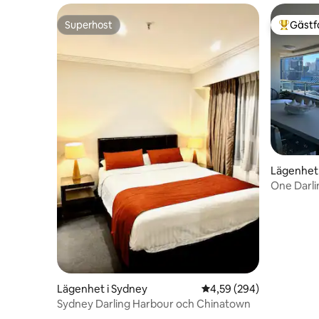
Superhost
Gästf
Superhost
Populär 
Lägenhet 
One Darli
Lägenhet i Sydney
4,59 av 5 i genomsnitt
4,59 (294)
Sydney Darling Harbour och Chinatown