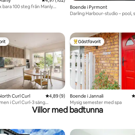
tligt betyg, 36 omdömen
Manly
4,97 av 5 i genomsnittligt betyg, 102 omdöm
4,97 (102)
x bara 100 steg från Manly
Boende i Pyrmont
Darling Harbour-studio – pool, 
och gym
rit
Gästfavorit
rit
Populär gästfavorit
North Curl Curl
4,89 av 5 i genomsnittligt betyg, 9 omdöm
4,89 (9)
Boende i Jannali
4
tligt betyg, 32 omdömen
en i Curl Curl-3 säng
Mysig semester med spa
Villor med badtunna
oende