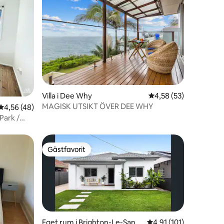
Villa i Dee Why
4,58 av 5 i genomsnit
4,58 (53)
MAGISK UTSIKT ÖVER DEE WHY
en
4,56 av 5 i genomsnittligt betyg, 48 omdömen
4,56 (48)
Park /
rum /
d på över
Gästfavorit
Gästfavorit
Eget rum i Brighton-Le-Sand
4,91 av 5 i genomsnit
4,91 (101)