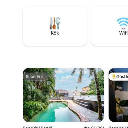
vart och ett med TV och inbyggd
av sofisti
garderob. Google TV finns i loungen. Jag
livliga st
är säker på att du kommer att älska att
utsikten 
komma tillbaka efter en dags utforskning
delade po
av Sydney. Du kanske aldrig vill lämna!
Kök
Wifi
Superhost
Gästf
Superhost
Populär 