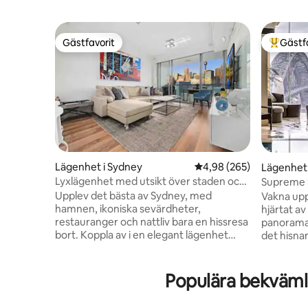
Gästfavorit
Gästf
Gästfavorit
Populär 
Lägenhet i Sydney
4,98 av 5 i genomsnitt
4,98 (265)
Lägenhet 
Lyxlägenhet med utsikt över staden och
Supreme 
Darling Harbour
spektakul
Upplev det bästa av Sydney, med
Vakna upp 
hamnen, ikoniska sevärdheter,
hjärtat av
restauranger och nattliv bara en hissresa
panoramau
bort. Koppla av i en elegant lägenhet
det hisnande o
med moderna konstverk, en lounge i
Street el
läder och en egen balkong med utsikt
bästa bar
över de glittrande stadsljusen. Vakna till
på att upp
Populära bekväml
en fantastisk utsikt över hamnen och
promenera 
skylinen från de ljusfyllda sovrummen,
att besöka 