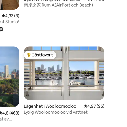
s
南岸之家 Rum A(AirPort och Beach)
4,33 av 5 i genomsnittligt betyg, 3 omdömen
4,33 (3)
mt Studio!
a
Gästfavorit
Populär gästfavorit
en
Lägenhet i Woolloomooloo
4,97 av 5 i genomsnit
4,97 (95)
Lyxig Woolloomooloo vid vattnet
4,8 av 5 i genomsnittligt betyg, 463 omdömen
4,8 (463)
at av