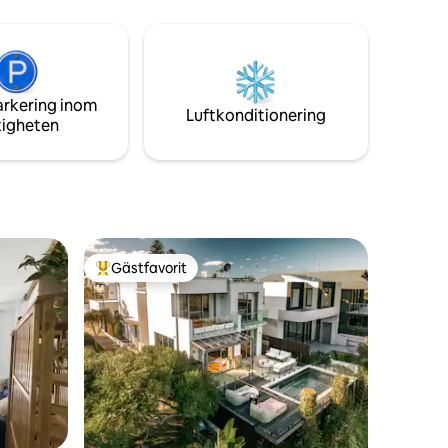
utsikt över Oxford Street medan du är
vånare som
inom gångavstånd till Operahuset,
glimt av
Konstgalleriet, Sydney Tower och Royal
ra dörrar.
Botanic Gardens. Perfekt för din vistelse i
s mest
Sydney!
ditt
arkering inom
t
Luftkonditionering
tigheten
Gästfavorit
Populär gästfavorit