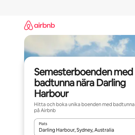
Hoppa
till
innehåll
Semesterboenden med
badtunna nära Darling
Harbour
Hitta och boka unika boenden med badtunna
på Airbnb
Plats
När resultaten är tillgängliga kan du navigera me