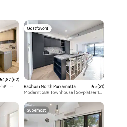
Gästfavorit
Gästfavorit
4,87 av 5 i genomsnittligt betyg, 62 omdömen
4,87 (62)
äge |
en
Radhus i North Parramatta
5 av 5 i genomsni
5 (21)
Modernt 3BR Townhouse | Sovplatser 10 |
2-Car Garage
Superhost
Superhost