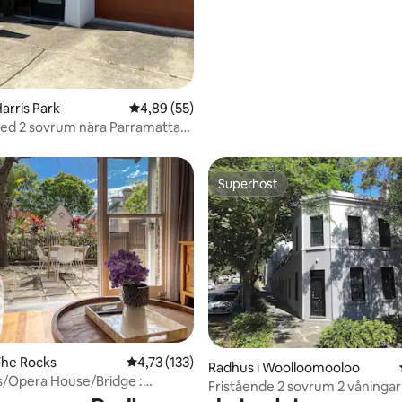
arris Park
4,89 av 5 i genomsnittligt betyg, 55 omdöm
4,89 (55)
ed 2 sovrum nära Parramatta｜
nd till tåg
Superhost
Superhost
The Rocks
4,73 av 5 i genomsnittligt betyg, 133 omdöm
4,73 (133)
tligt betyg, 90 omdömen
Radhus i Woolloomooloo
s/Opera House/Bridge :
Fristående 2 sovrum 2 våninga
 Townhouse