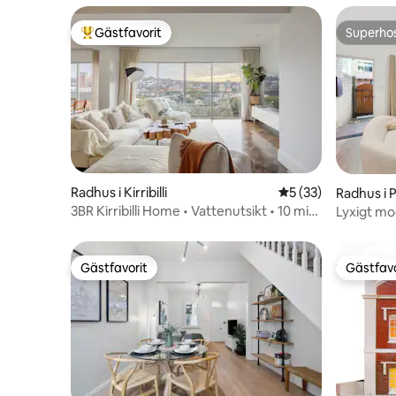
Gästfavorit
Superho
Populär gästfavorit
Superho
Radhus i Kirribilli
5 av 5 i genomsnit
5 (33)
Radhus i
3BR Kirribilli Home • Vattenutsikt • 10 min
Lyxigt mod
till staden
Pyrmont
Gästfavorit
Gästfavo
Gästfavorit
Gästfavo