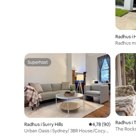
Radhus i H
Radhus m
Gångavstå
Superhost
Superhost
Radhus i 
Radhus i Surry Hills
4,78 av 5 i genomsnit
4,78 (90)
The Rock
Urban Oasis i Sydney/ 3BR House/Cozy
Amazing