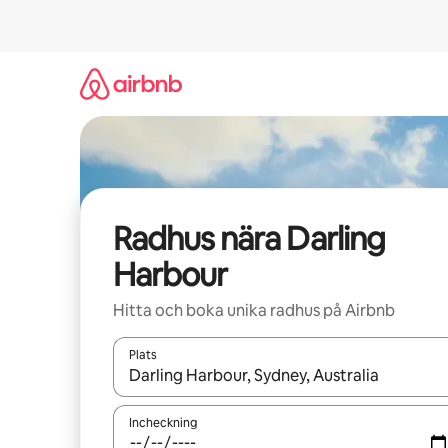
Hoppa
till
innehåll
Radhus nära Darling
Harbour
Hitta och boka unika radhus på Airbnb
Plats
När resultaten är tillgängliga kan du navigera me
Incheckning