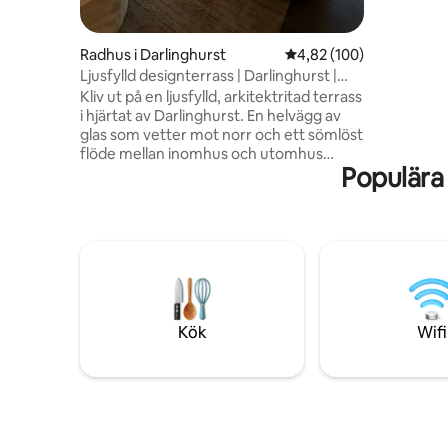
Berömda
Sydney sh
Radhus i Darlinghurst
4,82 av 5 i genomsnitt
4,82 (100)
Ljusfylld designterrass | Darlinghurst |
Centrala affärsdistriktet
Kliv ut på en ljusfylld, arkitektritad terrass
i hjärtat av Darlinghurst. En helvägg av
glas som vetter mot norr och ett sömlöst
flöde mellan inomhus och utomhus
Populära
skapar ett lugnt, designstyrt utrymme
som är perfekt för att koppla av eller
utforska staden. Ny central
luftkonditionering (i april 2026) Polerad
betong, högt i tak och varm, kuraterad
inredning ger en modern känsla, medan
skjutdörrar av glas öppnar upp till en
innergård omgiven av grönska. Perfekt
för par, små familjer eller affärsresenärer
Kök
Wifi
som vill ha en elegant bas"