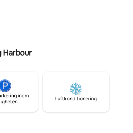
r!
och Watsons Bay bara 15 minuter bort.
Enkel åtkomst till buss- och tågstationer.
g Harbour
arkering inom
Luftkonditionering
tigheten