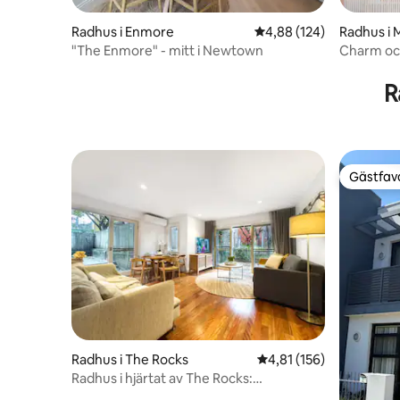
Radhus i Enmore
4,88 av 5 i genomsnitt
4,88 (124)
Radhus i 
"The Enmore" - mitt i Newtown
Charm oc
R
Gästfavo
Gästfavo
Radhus i The Rocks
4,81 av 5 i genomsnitt
4,81 (156)
Radhus i hjärtat av The Rocks:
Operahuset