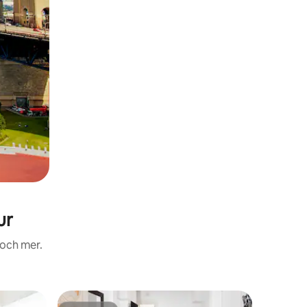
ur
 och mer.
Radhus i S