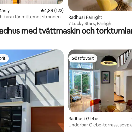
ligt betyg, 124 omdömen
Manly
4,89 av 5 i genomsnittligt betyg, 122 omdöm
4,89 (122)
h karaktär mittemot stranden
Radhus i Fairlight
7 Lucky Stars, Fairlight
adhus med tvättmaskin och torktumla
rit
Gästfavorit
rit
Gästfavorit
ligt betyg, 156 omdömen
Radhus i Glebe
Underbar Glebe-terrass, sovpla
5, bredvid Syd Uni