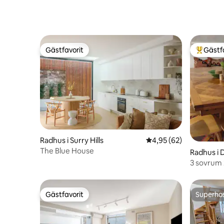
Stay
Gästfavorit
Gästf
Gästfavorit
Populär 
Radhus i Surry Hills
4,95 av 5 i genomsnit
4,95 (62)
The Blue House
Radhus i 
3 sovrum 
Takdäck &
Gästfavorit
Superho
Gästfavorit
Superho