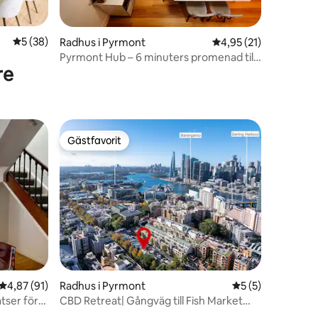
en
5 av 5 i genomsnittligt betyg, 38 omdömen
5 (38)
Radhus i Pyrmont
4,95 av 5 i genomsnit
4,95 (21)
Pyrmont Hub – 6 minuters promenad till
re
Darling Harbour
Gästfavorit
Gästfavorit
4,87 av 5 i genomsnittligt betyg, 91 omdömen
4,87 (91)
Radhus i Pyrmont
5 av 5 i genomsni
5 (5)
tser för
CBD Retreat| Gångväg till Fish Market
och Darling Harbour