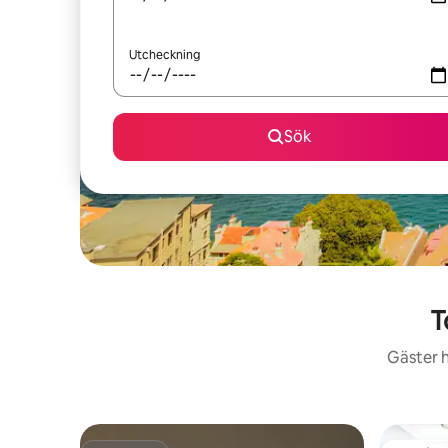
Utcheckning
Sök
T
Gäster h