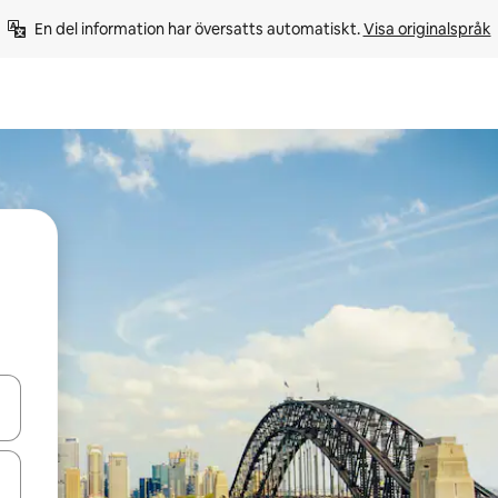
En del information har översatts automatiskt. 
Visa originalspråk
d upp- och nedåtpilarna eller utforska genom att trycka eller svepa.