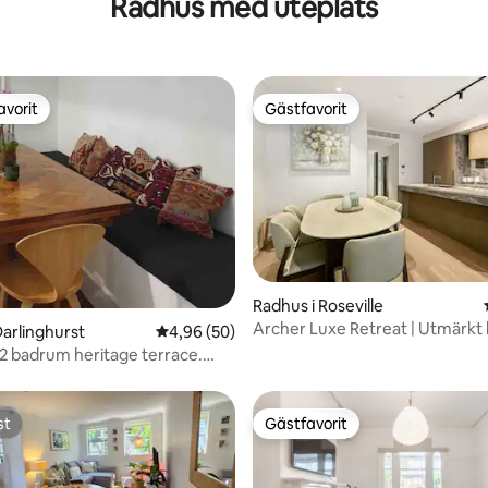
Radhus med uteplats
avorit
Gästfavorit
gästfavorit
Gästfavorit
tligt betyg, 62 omdömen
Radhus i Roseville
Archer Luxe Retreat | Utmärkt l
Darlinghurst
4,96 av 5 i genomsnittligt betyg, 50 omdöm
4,96 (50)
Enkel åtkomst
2 badrum heritage terrace.
 parkering
st
Gästfavorit
st
Gästfavorit