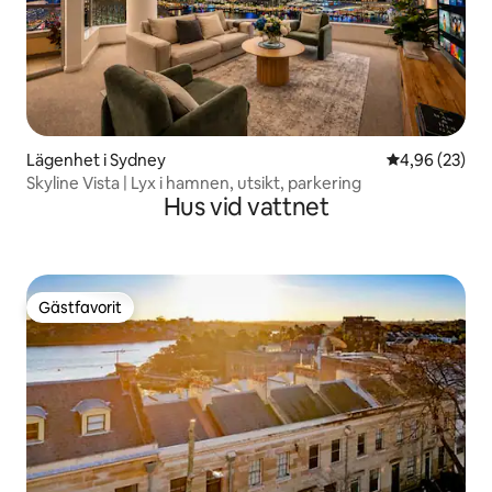
Lägenhet i Sydney
4,96 av 5 i g
4,96 (23)
Skyline Vista | Lyx i hamnen, utsikt, parkering
Hus vid vattnet
Gästfavorit
Gästfavorit