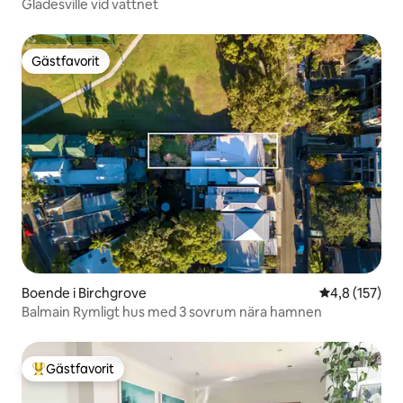
Gladesville vid vattnet
Gästfavorit
Gästfavorit
Boende i Birchgrove
4,8 av 5 i ge
4,8 (157)
Balmain Rymligt hus med 3 sovrum nära hamnen
Gästfavorit
Populär gästfavorit