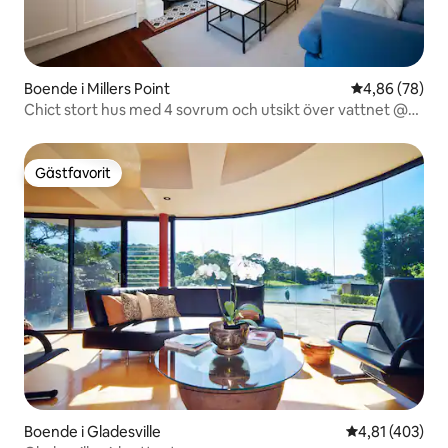
Boende i Millers Point
4,86 av 5 i g
4,86 (78)
Chict stort hus med 4 sovrum och utsikt över vattnet @
The Rocks
Gästfavorit
Gästfavorit
Boende i Gladesville
4,81 av 5 i ge
4,81 (403)