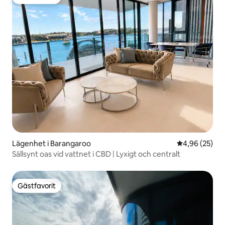
Gästfavorit
Lägenhet i Barangaroo
4,96 av 5 i g
4,96 (25)
Sällsynt oas vid vattnet i CBD | Lyxigt och centralt
Gästfavorit
Gästfavorit