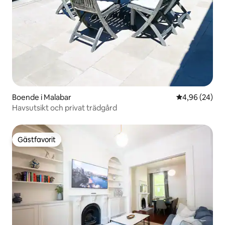
Boende i Malabar
4,96 av 5 i g
4,96 (24)
Havsutsikt och privat trädgård
Gästfavorit
Gästfavorit