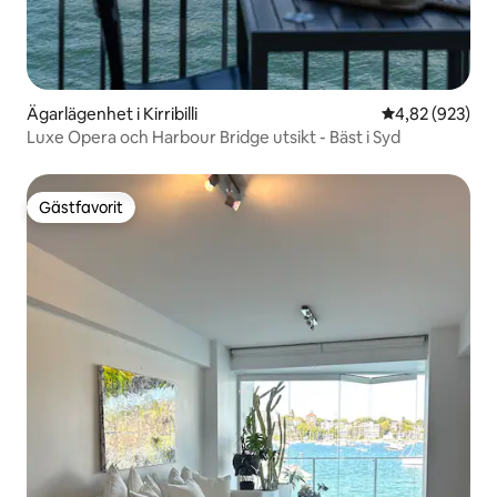
Ägarlägenhet i Kirribilli
4,82 av 5 i ge
4,82 (923)
Luxe Opera och Harbour Bridge utsikt - Bäst i Syd
Gästfavorit
Gästfavorit