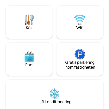
vart och ett med 
Sydney * The Rocks * Circular Quay *
garderob. Google TV
Sydney CBD Transport: * 1 min
är säker på att du
promenad till tvärbana * 10 min
komma tillbaka ef
promenad till rådhuset/centralstationen
utforskning av Syd
* 20 minuter med tåg till Bondi Beach *
vill lämna!
SÄKER BILPLATS TILLGÄNGLIG för 20
Kök
Wifi
per dag
Gratis parkering
Pool
inom fastigheten
Luftkonditionering