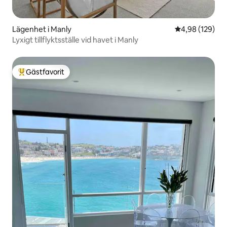
Lägenhet i Manly
4,98 av 5 i ge
4,98 (129)
Lyxigt tillflyktsställe vid havet i Manly
Gästfavorit
Populär gästfavorit