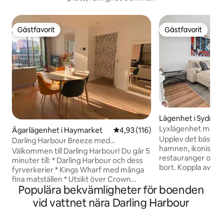
Gästfavorit
Gästfavorit
Gästfavorit
Gästfavorit
Lägenhet i Sydne
Lyxlägenhet med u
Ägarlägenhet i Haymarket
4,93 av 5 i genomsnittligt bet
4,93 (116)
Darling Harbour
Upplev det bästa 
Darling Harbour Breeze med
hamnen, ikoniska 
parkeringsplats
Välkommen till Darling Harbour! Du går 5
restauranger och n
minuter till: * Darling Harbour och dess
bort. Koppla av i 
fyrverkerier * Kings Wharf med många
med moderna kons
fina matställen * Utsikt över Crown
läder och en egen
Populära bekvämligheter för boenden
casino och havsutsikt * Internationellt
över de glittrande stadsl
konferenscenter (ICC) * Sydney Town
vid vattnet nära Darling Harbour
en fantastisk uts
Hall * Bekvämlighet och skoj Spårvagn
skylinen från de l
eller promenad 20 min till: * Operahuset i