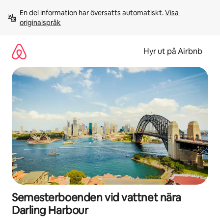
Hoppa
En del information har översatts automatiskt. 
Visa 
till
originalspråk
innehåll
Hyr ut på Airbnb
Semesterboenden vid vattnet nära
Darling Harbour