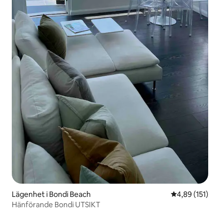
Lägenhet i Bondi Beach
4,89 av 5 i ge
4,89 (151)
Hänförande Bondi UTSIKT