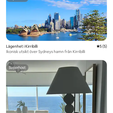
Superhost
Lägenhet i Kirribilli
5 av 5 i 
5 (5)
Ikonisk utsikt över Sydneys hamn från Kirribilli
Superhost
Superhost