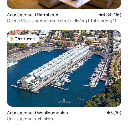
Ägarlägenhet i Narrabeen
4,84 av 5 i ge
4,84 (116)
Ocean Vista lägenhet med direkt tillgång till stranden; 11
Gästfavorit
Populär gästfavorit
Ägarlägenhet i Woolloomooloo
5 av 5 i g
5 (30)
Unik lägenhet och plats