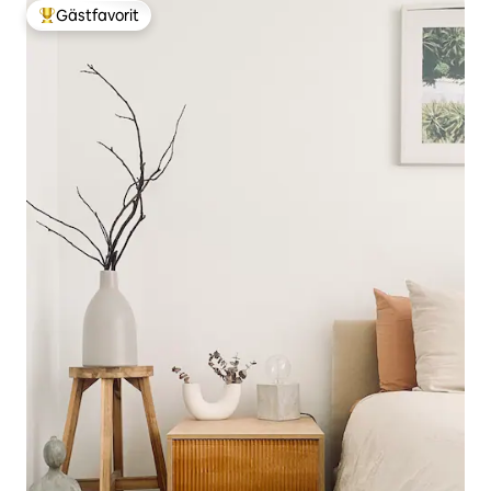
Gästfavorit
Populär gästfavorit