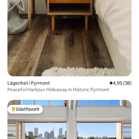
Lägenhet i Pyrmont
4,95 av 5 i g
4,95 (38)
Peaceful Harbour Hideaway in Historic Pyrmont
Gästfavorit
Populär gästfavorit