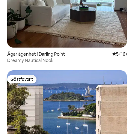
Ägarlägenhet i Darling Point
5 av 5 i g
5 (16)
Dreamy Nautical Nook
Gästfavorit
Gästfavorit