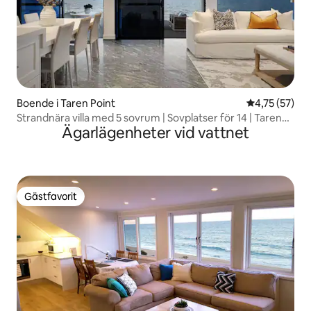
Boende i Taren Point
4,75 av 5 i g
4,75 (57)
Strandnära villa med 5 sovrum | Sovplatser för 14 | Taren
Ägarlägenheter vid vattnet
Point
Gästfavorit
Gästfavorit