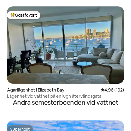
Gästfavorit
Populär gästfavorit
Ägarlägenhet i Elizabeth Bay
4,96 av 5 i ge
4,96 (102)
Lägenhet vid vattnet på en lugn återvändsgata
Andra semesterboenden vid vattnet
Superhost