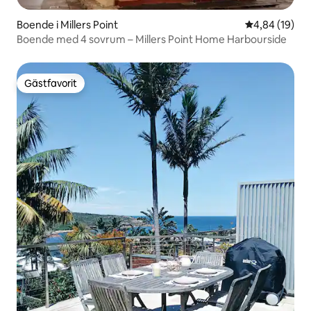
Boende i Millers Point
4,84 av 5 i g
4,84 (19)
Boende med 4 sovrum – Millers Point Home Harbourside
Gästfavorit
Gästfavorit