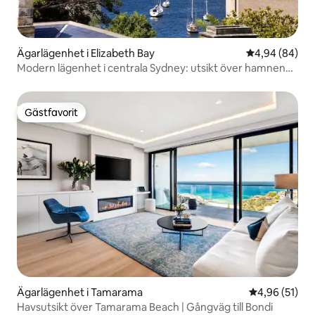
Ägarlägenhet i Elizabeth Bay
4,94 av 5 i g
4,94 (84)
Modern lägenhet i centrala Sydney: utsikt över hamnen
och pool
Gästfavorit
Gästfavorit
Ägarlägenhet i Tamarama
4,96 av 5 i g
4,96 (51)
Havsutsikt över Tamarama Beach | Gångväg till Bondi