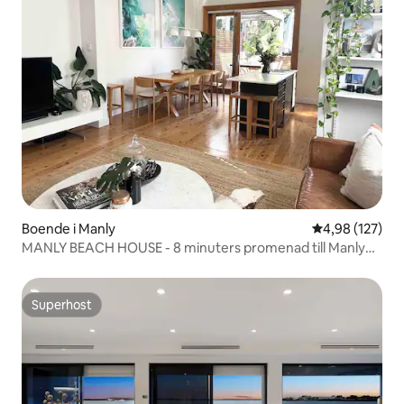
Boende i Manly
4,98 av 5 i ge
4,98 (127)
MANLY BEACH HOUSE - 8 minuters promenad till Manly
Beach!
Superhost
Superhost