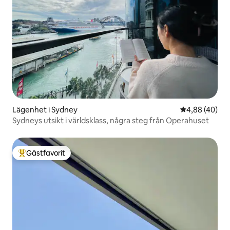
Lägenhet i Sydney
4,88 av 5 i g
4,88 (40)
Sydneys utsikt i världsklass, några steg från Operahuset
Gästfavorit
Populär gästfavorit