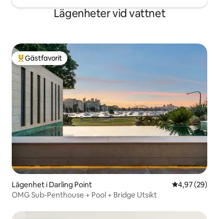
Lägenheter vid vattnet
Gästfavorit
Populär gästfavorit
Lägenhet i Darling Point
4,97 av 5 i g
4,97 (29)
OMG Sub-Penthouse + Pool + Bridge Utsikt