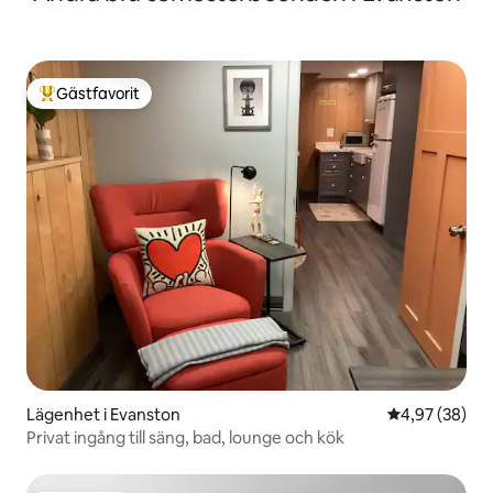
Gästfavorit
Populär gästfavorit
Lägenhet i Evanston
4,97 av 5 i g
4,97 (38)
Privat ingång till säng, bad, lounge och kök