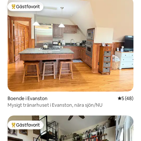
Gästfavorit
Populär gästfavorit
Boende i Evanston
5 av 5 i g
5 (48)
Mysigt tränarhuset i Evanston, nära sjön/NU
Gästfavorit
Populär gästfavorit