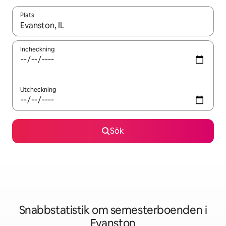
Plats
När resultaten är tillgängliga kan du navigera med upp- och ned
Incheckning
Utcheckning
Sök
Snabbstatistik om semesterboenden i
Evanston