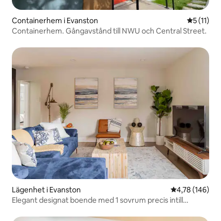
Containerhem i Evanston
5 av 5 i 
5 (11)
Containerhem. Gångavstånd till NWU och Central Street.
Lägenhet i Evanston
4,78 av 5 i ge
4,78 (146)
Elegant designat boende med 1 sovrum precis intill
stranden