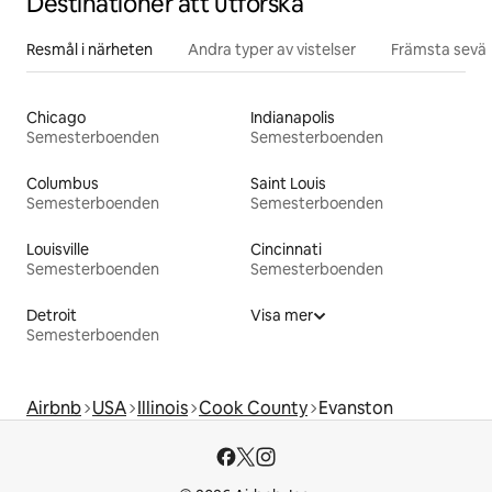
Destinationer att utforska
Resmål i närheten
Andra typer av vistelser
Främsta sevär
Chicago
Indianapolis
Semesterboenden
Semesterboenden
Columbus
Saint Louis
Semesterboenden
Semesterboenden
Louisville
Cincinnati
Semesterboenden
Semesterboenden
Detroit
Visa mer
Semesterboenden
Airbnb
USA
Illinois
Cook County
Evanston