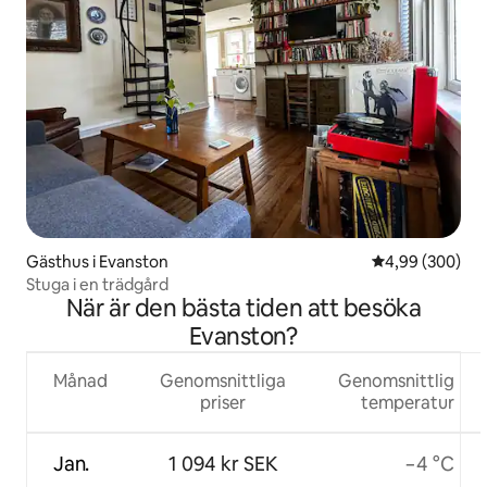
Gästhus i Evanston
4,99 av 5 i ge
4,99 (300)
Stuga i en trädgård
När är den bästa tiden att besöka
Evanston?
Månad
Genomsnittliga
Genomsnittlig
priser
temperatur
Jan.
1 094 kr SEK
−4 °C