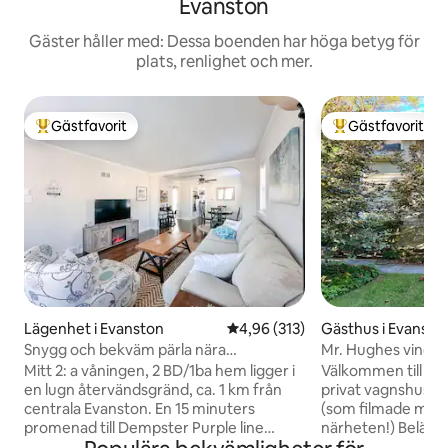
Evanston
Gäster håller med: Dessa boenden har höga betyg för
plats, renlighet och mer.
Gästfavorit
Gästfavorit
Populär gästfavorit
Populär gästfavor
Lägenhet i Evanston
4,96 av 5 i genomsnittligt bet
4,96 (313)
Gästhus i Evansto
Snygg och bekväm pärla nära
Mr. Hughes vindsv
Downtown~Balkong~Parkering
med 80-talstema
Mitt 2: a våningen, 2 BD/1ba hem ligger i
Välkommen till Mr.
en lugn återvändsgränd, ca. 1 km från
privat vagnshus s
centrala Evanston. En 15 minuters
(som filmade många
promenad till Dempster Purple line
närheten!) Beläge
station, som tar dig direkt till Chicago.
inkluderar din vis