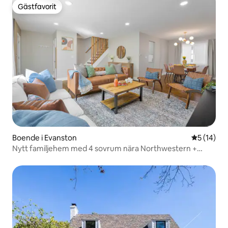
Gästfavorit
Gästfavorit
Boende i Evanston
5 av 5 i g
5 (14)
Nytt familjehem med 4 sovrum nära Northwestern +
parkering