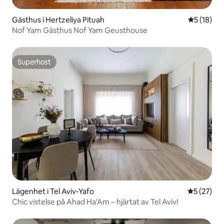
Gästhus i Hertzeliya Pituah
5 av 5 i g
5 (18)
Nof Yam Gästhus Nof Yam Geusthouse
Superhost
Superhost
Lägenhet i Tel Aviv-Yafo
5 av 5 i g
5 (27)
Chic vistelse på Ahad Ha'Am – hjärtat av Tel Aviv!