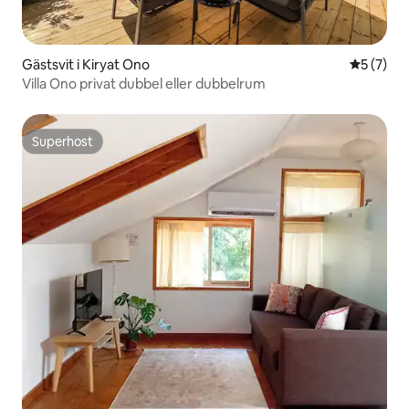
Gästsvit i Kiryat Ono
5 av 5 i 
5 (7)
Villa Ono privat dubbel eller dubbelrum
Superhost
Superhost