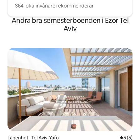
364 lokalinvånare rekommenderar
Andra bra semesterboenden i Ezor Tel
Aviv
Lägenhet i Tel Aviv-Yafo
5 av 5 i 
5 (5)