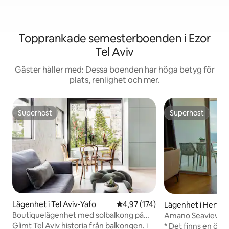
Topprankade semesterboenden i Ezor
Tel Aviv
Gäster håller med: Dessa boenden har höga betyg för
plats, renlighet och mer.
Superhost
Superhost
Superhost
Superhost
Lägenhet i Tel Aviv-Yafo
4,97 av 5 i genomsnittligt bet
4,97 (174)
Lägenhet i Hertzel
Boutiquelägenhet med solbalkong på
Amano Seaview-sv
Hovevei Zion Street
Glimt Tel Aviv historia från balkongen, i
* Det finns en öv