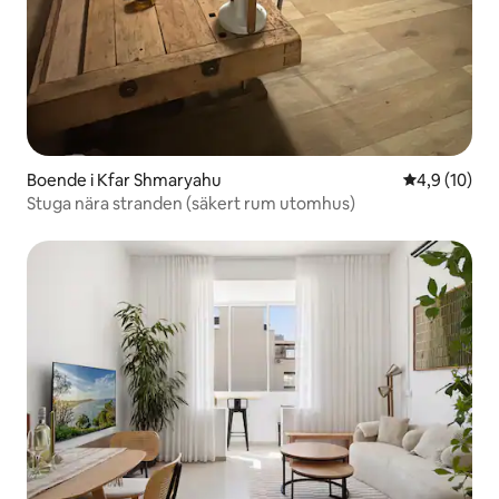
Boende i Kfar Shmaryahu
4,9 av 5 i g
4,9 (10)
Stuga nära stranden (säkert rum utomhus)