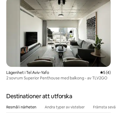
Lägenhet i Tel Aviv-Yafo
5 av 5 i 
5 (4)
2 sovrum Superior Penthouse med balkong - av TLV2GO
Destinationer att utforska
Resmål i närheten
Andra typer av vistelser
Främsta sevär