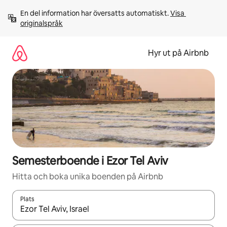
Hoppa
En del information har översatts automatiskt. 
Visa 
till
originalspråk
innehåll
Hyr ut på Airbnb
Semesterboende i Ezor Tel Aviv
Hitta och boka unika boenden på Airbnb
Plats
När resultaten är tillgängliga kan du navigera med upp- och ned