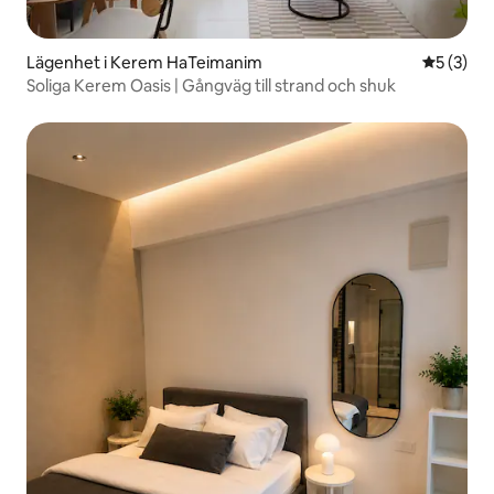
Lägenhet i Kerem HaTeimanim
5 av 5 i 
5 (3)
Soliga Kerem Oasis | Gångväg till strand och shuk