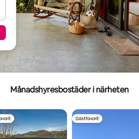
Månadshyresbostäder i närheten
avorit
Gästfavorit
gästfavorit
Gästfavorit