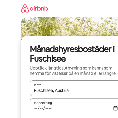
Hoppa
till
innehåll
Månadshyresbostäder i
Fuschlsee
Upptäck långtidsuthyrning som känns som
hemma för vistelser på en månad eller längre.
Plats
När resultaten är tillgängliga kan du navigera me
Incheckning