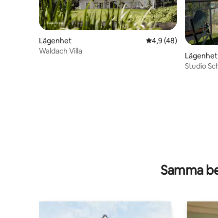
Lägenhet
4,9 av 5 i genomsnit
4,9 (48)
Waldach Villa
Lägenhet
Studio Sch
Samma be