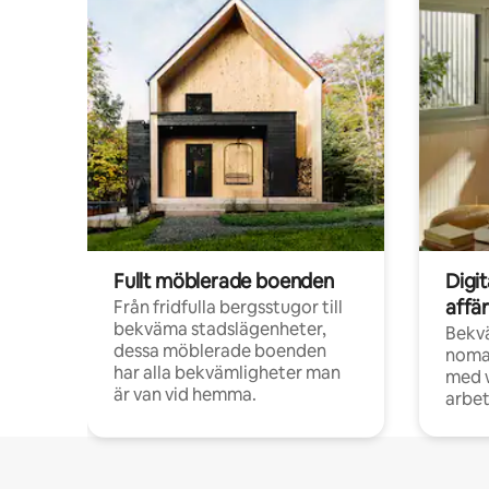
Fullt möblerade boenden
Digi
affä
Från fridfulla bergsstugor till
bekväma stadslägenheter,
Bekv
dessa möblerade boenden
noma
har alla bekvämligheter man
med w
är van vid hemma.
arbet