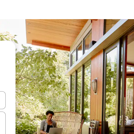
d upp- och nedåtpilarna eller utforska genom att trycka eller svepa.