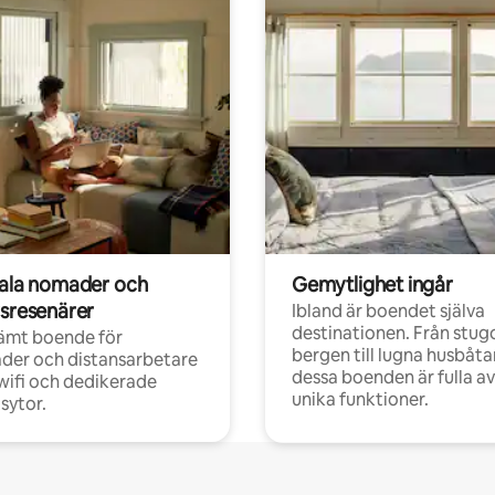
tala nomader och
Gemytlighet ingår
rsresenärer
Ibland är boendet själva
destinationen. Från stugo
ämt boende för
bergen till lugna husbåtar
der och distansarbetare
dessa boenden är fulla av
ifi och dedikerade
unika funktioner.
sytor.