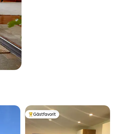
Gästfavorit
Populär gästfavorit