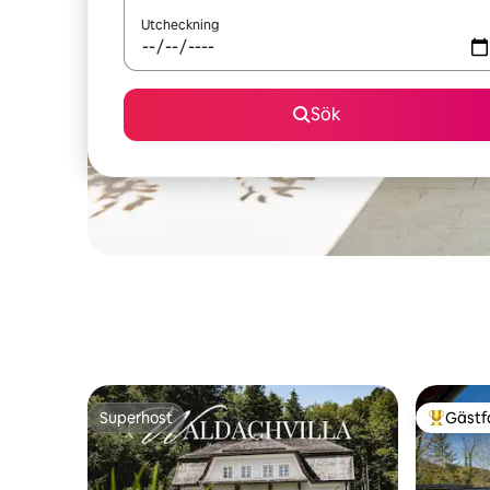
Utcheckning
Sök
Superhost
Gästf
Superhost
Populär 