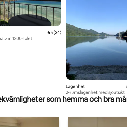
tligt betyg, 48 omdömen
5 av 5 i genomsnittligt betyg, 34 omdöm
5 (34)
ätzlin 1300-talet
Lägenhet
2-rumslägenhet med sjöutsikt
kvämligheter som hemma och bra mån