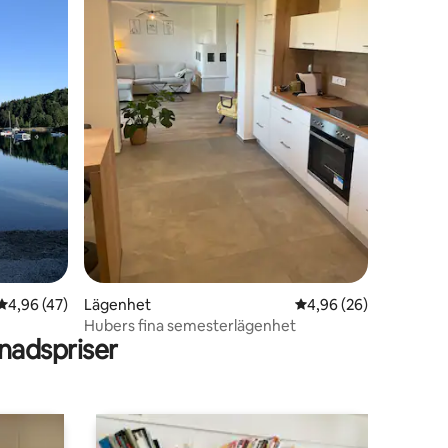
en
4,96 av 5 i genomsnittligt betyg, 47 omdömen
4,96 (47)
Lägenhet
4,96 av 5 i genomsnit
4,96 (26)
Hubers fina semesterlägenhet
adspriser