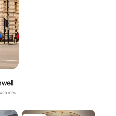
well
 och mer.
Ladugår