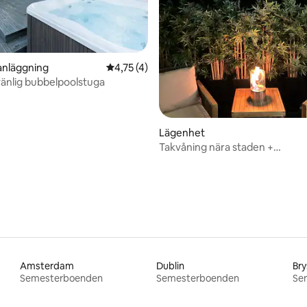
tligt betyg, 20 omdömen
nläggning
4,75 av 5 i genomsnittligt betyg, 4 omdöm
4,75 (4)
änlig bubbelpoolstuga
Lägenhet
Takvåning nära staden +
balkong/parkering/utsikt
Amsterdam
Dublin
Bry
Semesterboenden
Semesterboenden
Se