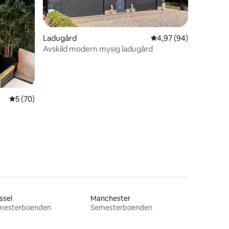
Ladugård
4,97 av 5 i genomsnit
4,97 (94)
Avskild modern mysig ladugård
en
5 av 5 i genomsnittligt betyg, 70 omdömen
5 (70)
ssel
Manchester
mesterboenden
Semesterboenden