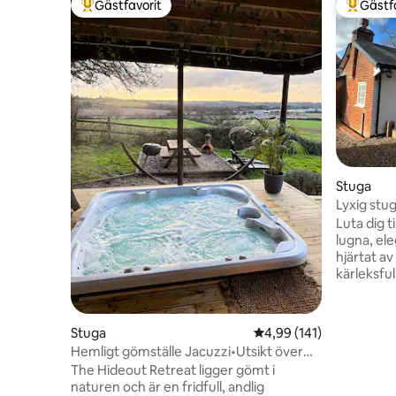
Gästfavorit
Gästf
Populär gästfavorit
Populär 
Stuga
Lyxig stu
Luta dig t
lugna, el
hjärtat a
kärleksfu
moderna b
perfekt b
någon spec
Stuga
4,99 av 5 i genomsnitt
4,99 (141)
restauran
Hemligt gömställe Jacuzzi•Utsikt över
måltid i d
dalen•Eldstad•Grill
The Hideout Retreat ligger gömt i
promenad 
naturen och är en fridfull, andlig
kanalgång