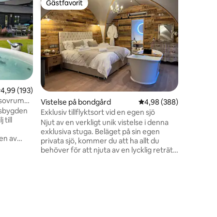
Gästfavorit
Gästf
Gästfavorit
Populär
Härlig la
Vår utsö
nås via e
mitt i ö
skogsmark
Beläget b
grundern
överallt 
skidstug
,99 av 5 i genomsnittligt betyg, 193 omdömen
4,99 (193)
drömseme
 sovrum
en
Vistelse på bondgård
4,98 av 5 i genomsnitt
4,98 (388)
planlösn
ndsbygden
vardagsr
Exklusiv tillflyktsort vid en egen sjö
till
terrassen
Njut av en verkligt unik vistelse i denna
mångsidi
exklusiva stuga. Beläget på sin egen
en av
ljus str
privata sjö, kommer du att ha allt du
xponerade
behöver för att njuta av en lycklig reträtt
h
med prisbelönta landsbygdspubar som
 ställe att
The Dog & Pickle bara en promenad bort.
er, en
Observera: 1. Vi har ett strikt krav på
minst två nätters vistelse. 2. Vi kan bara
se i denna
ta emot spädbarn under 6 månader. 3.
ymmer
Det är inte tillåtet att bada eller paddla i
sjön. NYTT FÖR 2026 – Wellnessdäcket