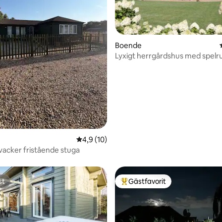
Boende
ttligt betyg, 7 omdömen
Lyxigt herrgårdshus med spelr
Sovplatser 8
4,9 av 5 i genomsnittligt betyg, 10 omdöm
4,9 (10)
vacker fristående stuga
st
Gästfavorit
st
Populär gästfavorit