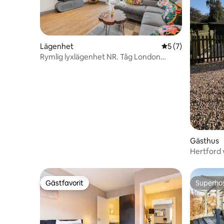
Lägenhet
5 av 5 i genomsni
5 (7)
Rymlig lyxlägenhet NR. Tåg London
Gratis parkering
Gästhus
Hertford 
Gästfavorit
Superho
Gästfavorit
Superho