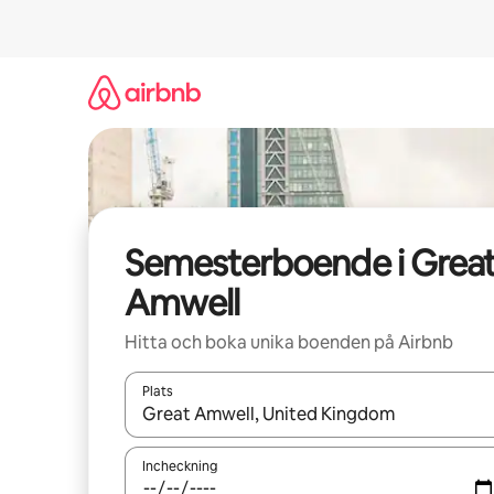
Hoppa
till
innehåll
Semesterboende i Grea
Amwell
Hitta och boka unika boenden på Airbnb
Plats
När resultaten är tillgängliga kan du navigera me
Incheckning