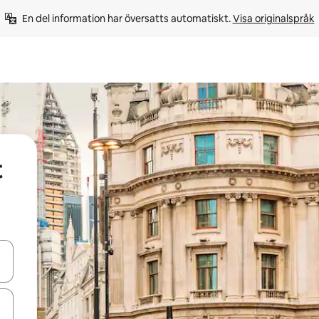
En del information har översatts automatiskt. 
Visa originalspråk
t
d upp- och nedåtpilarna eller utforska genom att trycka eller svepa.