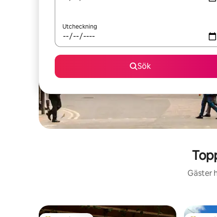
Utcheckning
Sök
Top
Gäster h