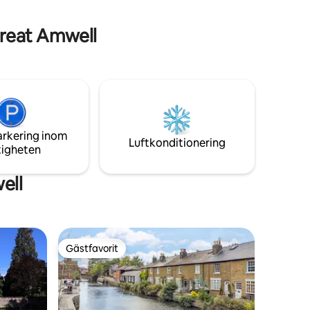
er B-Corp
Bastu, kallt dopp och utomhusdusch,
sam.
redo att användas nu!
Great Amwell
arkering inom
Luftkonditionering
tigheten
ell
Gästfavorit
Gästfavorit