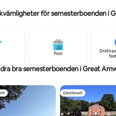
har eget badrum och vi använd
många
sängkläder, schampon och bal
de banorna. Enkel åtkomst till
kvämligheter för semesterboenden i 
d järnväg och nära stora
Gratis p
Pool
fas
dra bra semesterboenden i Great Amw
rit
Gästfavorit
rit
Gästfavorit