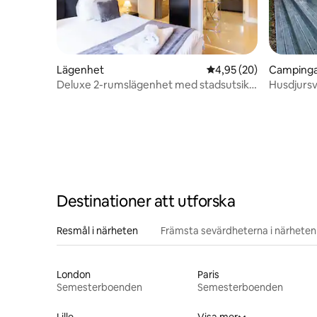
Lägenhet
4,95 av 5 i genomsnit
4,95 (20)
Campinga
Deluxe 2-rumslägenhet med stadsutsikt
Husdjursv
och privat badrum
Destinationer att utforska
Resmål i närheten
Främsta sevärdheterna i närheten
London
Paris
Semesterboenden
Semesterboenden
Lille
Visa mer