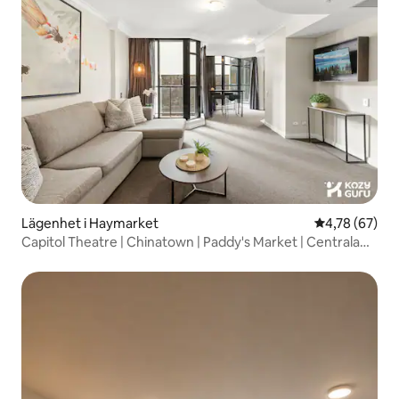
Lägenhet i Haymarket
4,78 av 5 i g
4,78 (67)
Capitol Theatre | Chinatown | Paddy's Market | Centrala
affärsdistriktet