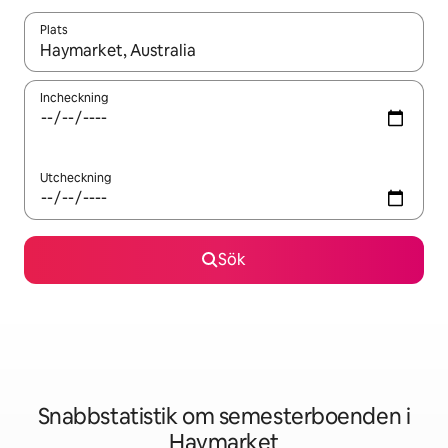
Plats
När resultaten är tillgängliga kan du navigera med upp- och ned
Incheckning
Utcheckning
Sök
Snabbstatistik om semesterboenden i
Haymarket