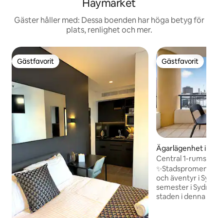
Haymarket
Gäster håller med: Dessa boenden har höga betyg för
plats, renlighet och mer.
Gästfavorit
Gästfavorit
Gästfavorit
Gästfavorit
Ägarlägenhet i H
Central 1-rumslä
︱9 minuter till Da
✨Stadspromenader
och äventyr i Syd
semester i Sydney
staden i denna m
ett sovrum på 28:e 
Haymarket. Prome