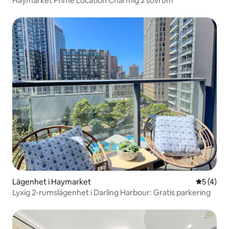
Haymarket Prime Location Charmig 2 sovrum
Lägenhet i Haymarket
5 av 5 i 
5 (4)
Lyxig 2-rumslägenhet i Darling Harbour: Gratis parkering