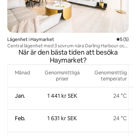
Lägenhet i Haymarket
5 av 5 i 
5 (5)
Central lägenhet med 3 sovrum nära Darling Harbour och
När är den bästa tiden att besöka
Chinatown
Haymarket?
Månad
Genomsnittliga
Genomsnittlig
priser
temperatur
Jan.
1 441 kr SEK
24 °C
Feb.
1 631 kr SEK
24 °C