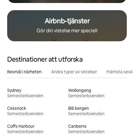
Airbnb-tjänster
Gör din vistelse mer speciell
Destinationer att utforska
Resmål i närheten
Andra typer av vistelser
Främsta sevär
Sydney
Wollongong
Semesterboenden
Semesterboenden
Cessnock
Blå bergen
Semesterboenden
Semesterboenden
Coffs Harbour
Canberra
Semesterboenden
Semesterboenden