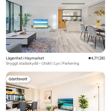
Lägenhet i Haymarket
4,71 av 5 i g
4,71 (28)
Snyggt stadsskydd – Utsikt | Lyx | Parkering
Gästfavorit
Gästfavorit