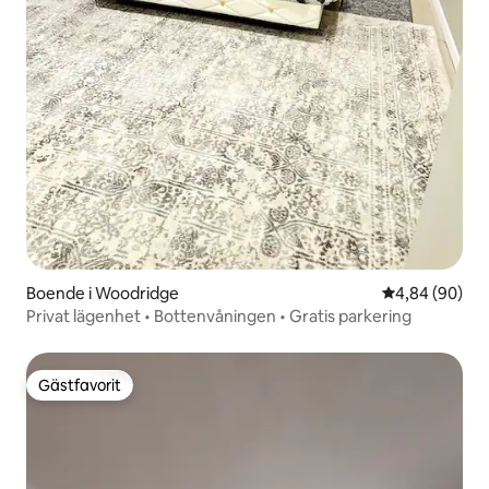
Boende i Woodridge
4,84 av 5 i g
4,84 (90)
Privat lägenhet • Bottenvåningen • Gratis parkering
Gästfavorit
Gästfavorit