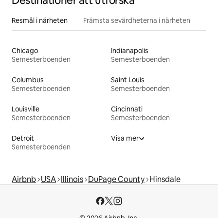
Destinationer att utforska
Resmål i närheten
Främsta sevärdheterna i närheten
Chicago
Indianapolis
Semesterboenden
Semesterboenden
Columbus
Saint Louis
Semesterboenden
Semesterboenden
Louisville
Cincinnati
Semesterboenden
Semesterboenden
Detroit
Visa mer
Semesterboenden
Airbnb
USA
Illinois
DuPage County
Hinsdale