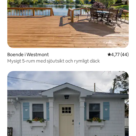
Boende i Westmont
4,77 av 5 i g
4,77 (44)
Mysigt 5-rum med sjöutsikt och rymligt däck