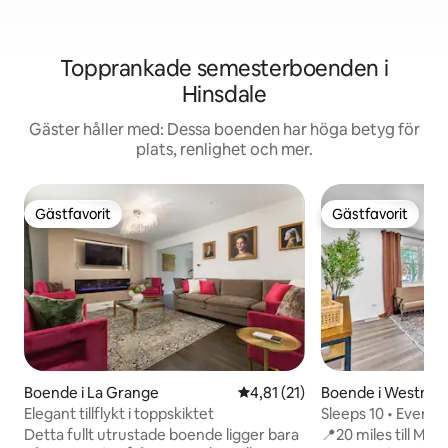
Topprankade semesterboenden i
Hinsdale
Gäster håller med: Dessa boenden har höga betyg för
plats, renlighet och mer.
Gästfavorit
Gästfavorit
Gästfavorit
Gästfavorit
Boende i La Grange
4,81 av 5 i genomsnittligt be
4,81 (21)
Boende i Westmo
Elegant tillflykt i toppskiktet
Sleeps 10 • Every
Pets too
Detta fullt utrustade boende ligger bara
📍20 miles till McCo