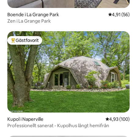
Boende i La Grange Park
4,91 av 5 i g
4,91 (56)
Zen i La Grange Park
Gästfavorit
Populär gästfavorit
Kupol i Naperville
4,93 av 5 i ge
4,93 (100)
Professionellt sanerat - Kupolhus långt hemifrån