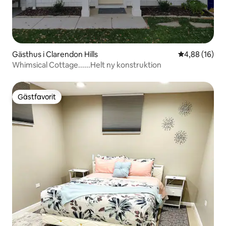
Gästhus i Clarendon Hills
4,88 av 5 i g
4,88 (16)
Whimsical Cottage......Helt ny konstruktion
Gästfavorit
Gästfavorit