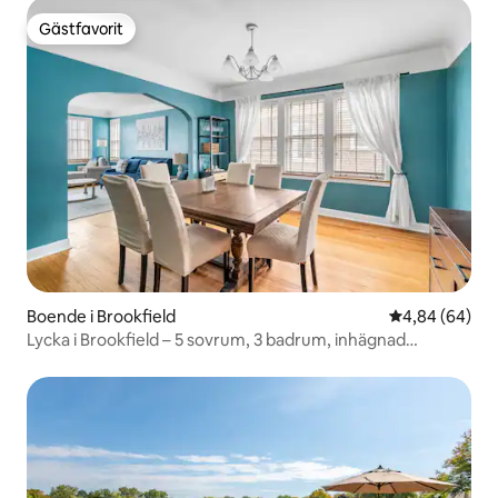
Gästfavorit
Gästfavorit
Boende i Brookfield
4,84 av 5 i g
4,84 (64)
Lycka i Brookfield – 5 sovrum, 3 badrum, inhägnad
trädgård