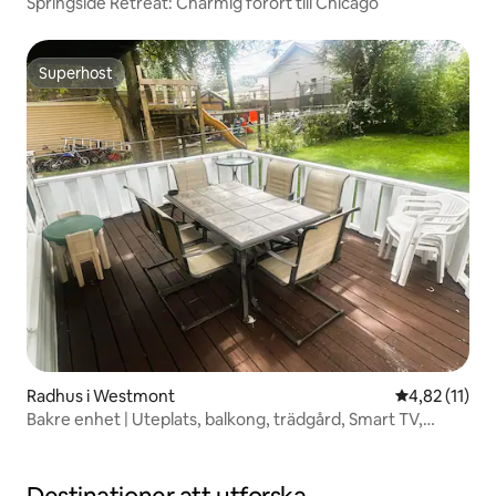
Springside Retreat: Charmig förort till Chicago
Superhost
Superhost
Radhus i Westmont
4,82 av 5 i 
4,82 (11)
Bakre enhet | Uteplats, balkong, trädgård, Smart TV,
tvättmaskin