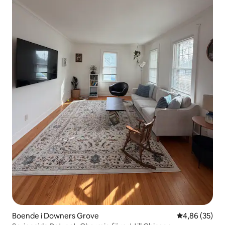
Boende i Downers Grove
4,86 av 5 i g
4,86 (35)