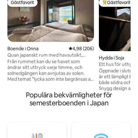
Gästfavorit
Gästfavorit
Gästfavorit
Populär gästfavor
Boende i Onna
4,98 av 5 i genomsnittligt bety
4,98 (206)
Quan japanskt rum med havsutsikt,
Hydda i Soja
privat bastu, retreat
Från rummet kan du se havet som
Ett hus för uthyr
ändrar sitt uttryck varje timme, och
stjärnhimmel, BBQ,
Öppnade i slutet 
solnedgången kan avnjutas av solen.
utomhusbad, natur,
är ett lämpligt boe
Med temat ”lycka som inte begränsas av
hus
både södra och no
ekonomi eller materiella ägodelar”
Snygg design av en
strävar Quan efter att erbjuda gästerna
Populära bekvämligheter för
som har varit invo
en rad olika upplevelser för avkoppling
av Fuji Television 
semesterboenden i Japan
och inre frid, inklusive en bastu och ett
GINZA SIX, etc.Det
sängspa, under hela vistelsen. Tveka inte
höjder, och du kan
att kontakta värden under din vistelse
ljusa, brinnande v
och berätta för oss vad du vill ha,
till maj (beroende 
tillsammans med den vackra
klimatet).Renovera
havsutsikten över Onna Village. Se
100 år sedan.Lage
dessutom till att läsa det separata