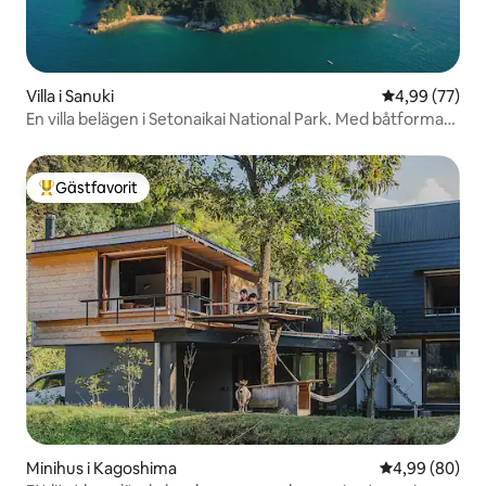
Villa i Sanuki
4,99 av 5 i g
4,99 (77)
En villa belägen i Setonaikai National Park. Med båtformad
bastu. ART.
Gästfavorit
Populär gästfavorit
Minihus i Kagoshima
4,99 av 5 i g
4,99 (80)