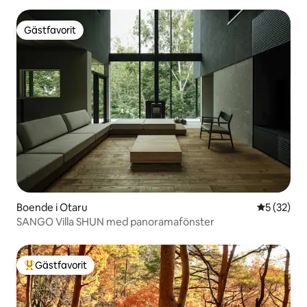
Gästfavorit
Gästfavorit
Boende i Otaru
5 av 5 i g
5 (32)
SANGO Villa SHUN med panoramafönster
Gästfavorit
Populär gästfavorit