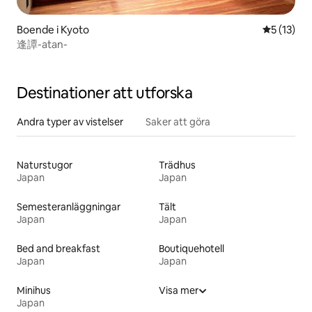
Boende i Kyoto
5 av 5 i g
5 (13)
逢譚-atan-
Destinationer att utforska
Andra typer av vistelser
Saker att göra
Naturstugor
Trädhus
Japan
Japan
Semesteranläggningar
Tält
Japan
Japan
Bed and breakfast
Boutiquehotell
Japan
Japan
Minihus
Visa mer
Japan