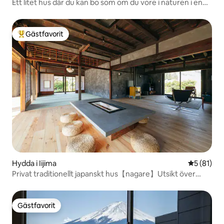
Ett litet hus där du kan bo som om du vore i naturen i en
by på landsbygden
Gästfavorit
Populär gästfavorit
Hydda i Iijima
5 av 5 i g
5 (81)
Privat traditionellt japanskt hus【nagare】Utsikt över
Alperna
Gästfavorit
Gästfavorit