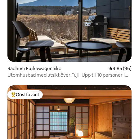
Radhus i Fujikawaguchiko
4,85 av 5 i g
4,85 (96)
Utomhusbad med utsikt över Fuji | Upp till 10 personer |
Terrashus med grill och takförsedd balkong
Gästfavorit
Populär gästfavorit