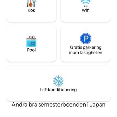
väggar, och om du
avsnittet (“Annat värt att notera”) om
du njuta av hög m
användningen av anläggningarna. *
Kök
Wifi
musikinstrument. 
Bastu finns tillgänglig mot en separat
kaffe på terrassen 
avgift. ✴︎ Foton av hela värdshuset visar
av en utomhuseld, 
att rummen är anslutna på ytan, men
som ett alternativ.
varje rum har egen ingång, så du kan
utomhus efter 20:
njuta av din vistelse i en [enstaka
aktiviteter som at
byggnadshyra]. ★ Anmärkningar om
(gratis), skörda gr
boende för barn (12 år eller yngre)
Gratis parkering
(gratis) på somma
Eftersom anläggningen är en
Pool
(gratis). * På som
inom fastigheten
träbyggnad är strukturen sådan att
insekter.Om du int
ljudet lätt färdas till nästa rum. Det finns
det på vintern. ★ A
ingen ledstång i trappan i gästrummet.
(mat ingår inte) 2
Var försiktig eftersom räcket på andra
personer 4000 yen
våningen balkong är bred. Framför
2000 yen/3 person
terrassen på bottenvåningen finns en
incheckning, sen 
klippa. Förstå detta när du bokar för barn
yen/15 minuter ⚪︎ 
som är 12 år eller yngre.
Luftkonditionering
pris för upp till 3
Andra bra semesterboenden i Japan