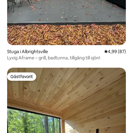
Stuga i Albrightsville
4,99 av 5 i g
4,99 (87)
Lyxig Aframe – grill, badtunna, tillgång till sjön!
Gästfavorit
Gästfavorit