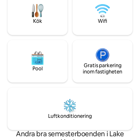
och sittplatser vid
ögonblick från äventyr: vandring,
speciella tillflykts
middag, skidåkning, Jim Thorpe och
och Poconos säs
Pocono Raceway – där romantiken
Kök
Wifi
aktiviteter; undan
dröjer sig kvar och tiden saktar ner.
avkoppling och nju
Gratis parkering
Pool
inom fastigheten
Luftkonditionering
Andra bra semesterboenden i Lake