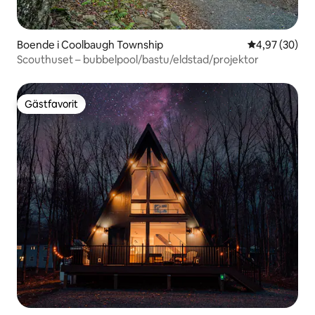
Boende i Coolbaugh Township
4,97 av 5 i g
4,97 (30)
Scouthuset – bubbelpool/bastu/eldstad/projektor
Gästfavorit
Gästfavorit