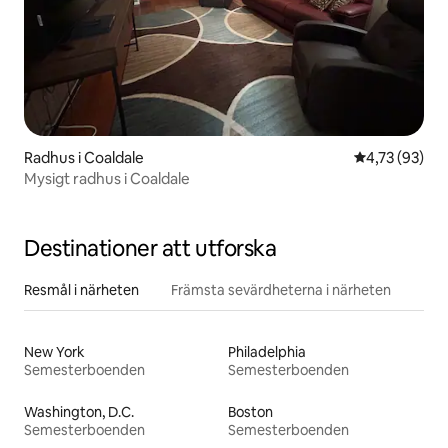
Radhus i Coaldale
4,73 av 5 i g
4,73 (93)
Mysigt radhus i Coaldale
Destinationer att utforska
Resmål i närheten
Främsta sevärdheterna i närheten
New York
Philadelphia
Semesterboenden
Semesterboenden
Washington, D.C.
Boston
Semesterboenden
Semesterboenden