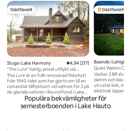
Gästfavorit
Gästfavorit
Gästfavorit
Populär gästfavor
Boende i Lehighto
Stuga i Lake Harmony
4,94 av 5 i genomsnittligt bet
4,94 (217)
Quiet Waters Cotta
"The Lure" härlig, privat utflykt vid
vattnet!
Vacker 2 BR stuga 
vattnet
The Lure är en fullt renoverad fiskehytt
damm och bäck. He
från 1940-talet som har gjorts om till en
utrustat kök, mat
romantisk tillflyktsort vid vattnet för 2 på
elektrisk öppen s
de glaciala vattnen i Round Pond i Lake
med höghastighets
Populära bekvämligheter för
Harmony. Detta boende är utformat för
spel och ROKU-TV.
par och kombinerar vintagecharm med
semesterboenden i Lake Hauto
sovrummet vette
modern njutning – privat bubbelpool
andra sovrummet l
under stjärnorna, sprakande vedeldad
Generator vid str
öppen spis, kvällar med öppen spis vid
Utomhusutrymmen
stranden och lugna morgnar som
och grill med prop
passerar i kanot. Avskilt men ändå