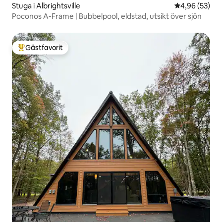
Stuga i Albrightsville
4,96 av 5 i g
4,96 (53)
Poconos A-Frame | Bubbelpool, eldstad, utsikt över sjön
Gästfavorit
Populär gästfavorit