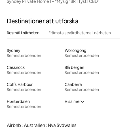
Syndey Private Home I – "Mysig 1BR l Tyst l CBD"
Destinationer att utforska
Resmål i närheten
Främsta sevärdheterna i närheten
Sydney
Wollongong
Semesterboenden
Semesterboenden
Cessnock
Blå bergen
Semesterboenden
Semesterboenden
Coffs Harbour
Canberra
Semesterboenden
Semesterboenden
Hunterdalen
Visa mer
Semesterboenden
Airbnb
Australien
Nya Sydwales