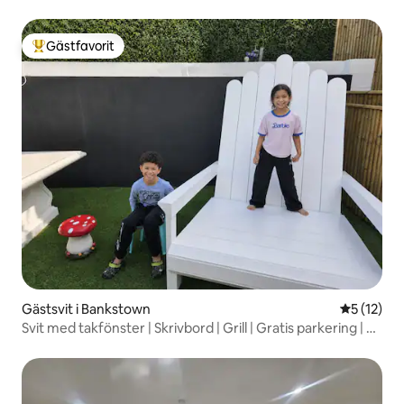
Gästfavorit
Populär gästfavorit
Gästsvit i Bankstown
5 av 5 i g
5 (12)
Svit med takfönster | Skrivbord | Grill | Gratis parkering | 20
min till centrala affärsdistriktet