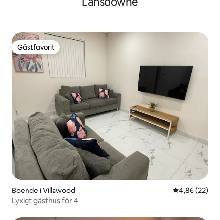
Lansdowne
Gästfavorit
Gästfavorit
Boende i Villawood
4,86 av 5 i g
4,86 (22)
Lyxigt gästhus för 4