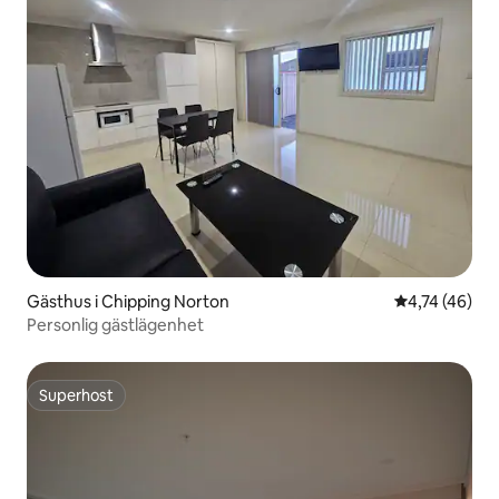
Gästhus i Chipping Norton
4,74 av 5 i g
4,74 (46)
Personlig gästlägenhet
Superhost
Superhost