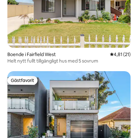
Boende i Fairfield West
4,81 av 5 i 
4,81 (21)
Helt nytt fullt tillgängligt hus med 5 sovrum
Gästfavorit
Gästfavorit