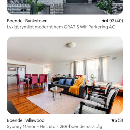
Boende i Bankstown
4,93 av 5 i g
4,93 (40)
Lyxigt rymligt modernt hem GRATIS Wifi Parkering AC
Boende i Villawood
5 av 5 i 
5 (3)
Sydney Manor – Helt stort 2BR-boende nära tåg