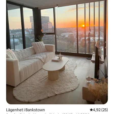
Lägenhet i Bankstown
4,92 av 5 i g
4,92 (25)