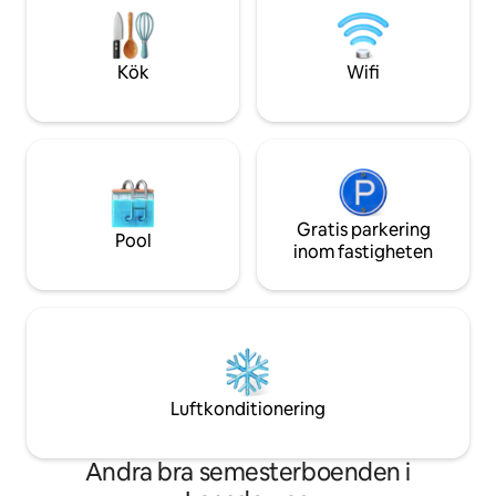
restauranger, kaf
minuters bilresa) till Lidcombe Station 10
kollektivtrafik i S
minuters promenad (eller 5 minuters
Gratis WiFi och pa
bilresa) Lidcombe köpcentrum 35
Kök
Wifi
plats för upp till 4 
minuters promenad (eller 5 minuters
bilresa) till Olympic park station
Gratis parkering
Pool
inom fastigheten
Luftkonditionering
Andra bra semesterboenden i