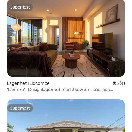
Superhost
Superhost
Lägenhet i Lidcombe
5 av 5 i 
5 (4)
'Lantern' · Designlägenhet med 2 sovrum, pool och
parkering
Superhost
Superhost