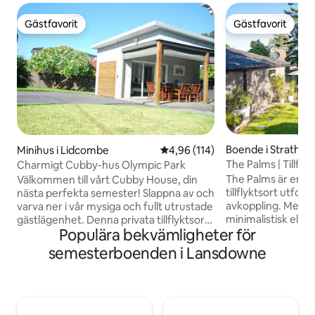
Gästfavorit
Gästfavorit
Gästfavorit
Gästfavorit
Boende i Strathfie
Minihus i Lidcombe
4,96 av 5 i genomsnittligt bet
4,96 (114)
The Palms | Tillflyk
Charmigt Cubby-hus Olympic Park
Strathfield
The Palms är en el
Välkommen till vårt Cubby House, din
tillflyktsort utfo
nästa perfekta semester! Slappna av och
avkoppling. Med tr
varva ner i vår mysiga och fullt utrustade
minimalistisk elega
gästlägenhet. Denna privata tillflyktsort
Populära bekvämligheter för
par, ensamma rese
erbjuder: 1 sovrum med en dubbelsäng
affärsresenärer. N
för vilsamma nätter 1 modernt badrum
semesterboenden i Lansdowne
bäddsoffa, arbetsyt
och tvättstuga Exklusiv öppen
utrustat kök. Koppl
planlösning underhållning och matplats
varva ner med uts
Privat utrymme för grillning utomhus
Bara 8 minuter til
Delad framsida Säker och privat
och Accor Stadium,
parkering 20 minuters promenad (eller 5