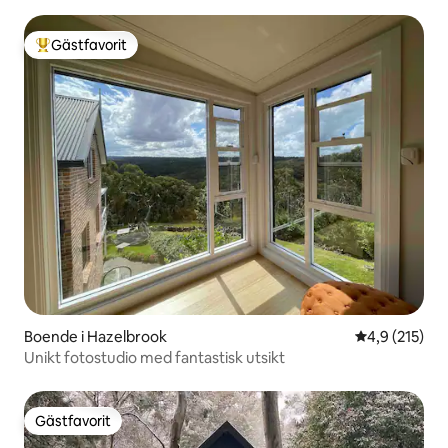
Gästfavorit
Populär gästfavorit
Boende i Hazelbrook
4,9 av 5 i ge
4,9 (215)
Unikt fotostudio med fantastisk utsikt
Gästfavorit
Gästfavorit