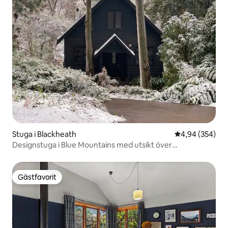
Stuga i Blackheath
4,94 av 5 i ge
4,94 (354)
Designstuga i Blue Mountains med utsikt över
buskmarken
Gästfavorit
Gästfavorit