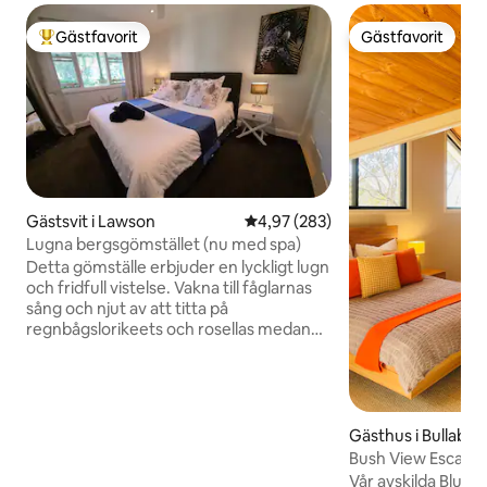
Gästfavorit
Gästfavorit
Populär gästfavorit
Gästfavorit
Gästsvit i Lawson
4,97 av 5 i genomsnittligt bety
4,97 (283)
Lugna bergsgömstället (nu med spa)
Detta gömställe erbjuder en lyckligt lugn
och fridfull vistelse. Vakna till fåglarnas
sång och njut av att titta på
regnbågslorikeets och rosellas medan
du kopplar av i din privata trädgård. Våra
frigående höns strövar omkring men så
länge du håller din grind stängd kommer
de inte att störa dig. Vi har koi & guldfisk i
en damm precis utanför ditt område,
Gästhus i Bullabur
känn dig fri att våga dig ut dit. Vi bor på
Bush View Escape
övervåningen men du har en egen
Vår avskilda Blue 