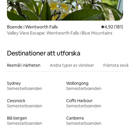
Boende i Wentworth Falls
4,92 av 5 i ge
4,92 (181)
Valley View Escape: Wentworth Falls i Blue Mountains
Destinationer att utforska
Resmål i närheten
Andra typer av vistelser
Främsta sevär
Sydney
Wollongong
Semesterboenden
Semesterboenden
Cessnock
Coffs Harbour
Semesterboenden
Semesterboenden
Blå bergen
Canberra
Semesterboenden
Semesterboenden