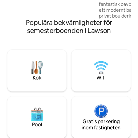
ingång. Enheten är varm på vintern och
fantastisk oavbrut
sval på sommaren. Vattenfall 5 minuter
ett modernt badr
bort, sevärdheter/attraktioner 15
privat boulderingv
minuters bilresa.
Populära bekvämligheter för
bergsklättrare! T
tittar på den träd
semesterboenden i Lawson
Passar bekvämt t
futon för barn elle
en kort 5- till 15-mi
vandringar och ut
Wentworth Falls, 
Detta är det perfek
tillflyktsort — oav
av, vara aktiv, kreat
Kök
Wifi
ovanstående!
Gratis parkering
Pool
inom fastigheten