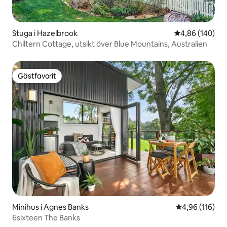
Stuga i Hazelbrook
4,86 av 5 i ge
4,86 (140)
Chiltern Cottage, utsikt över Blue Mountains, Australien
Gästfavorit
Gästfavorit
Minihus i Agnes Banks
4,96 av 5 i ge
4,96 (116)
6sixteen The Banks