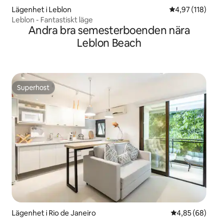
Lägenhet i Leblon
4,97 av 5 i ge
4,97 (118)
Leblon - Fantastiskt läge
Andra bra semesterboenden nära
Leblon Beach
Superhost
Superhost
Lägenhet i Rio de Janeiro
4,85 av 5 i g
4,85 (68)