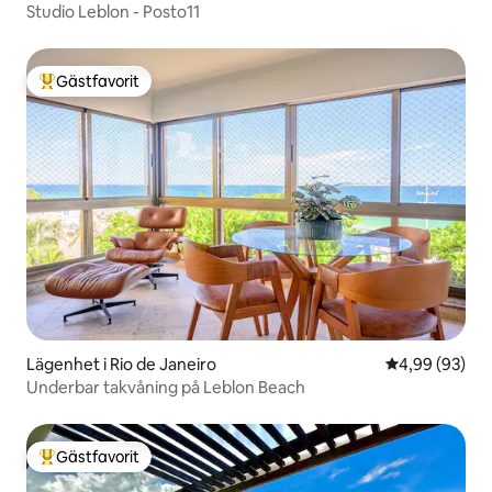
Studio Leblon - Posto11
Gästfavorit
Populär gästfavorit
Lägenhet i Rio de Janeiro
4,99 av 5 i g
4,99 (93)
Underbar takvåning på Leblon Beach
Gästfavorit
Populär gästfavorit