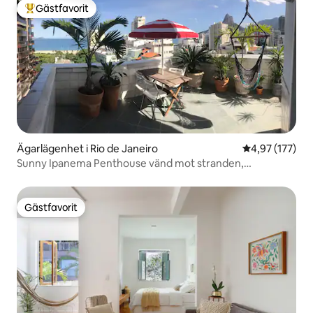
Gästfavorit
Populär gästfavorit
Ägarlägenhet i Rio de Janeiro
4,97 av 5 i ge
4,97 (177)
Sunny Ipanema Penthouse vänd mot stranden,
5*omdömen
Gästfavorit
Gästfavorit