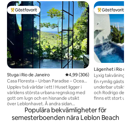
Gästfavorit
Gästfavorit
Populär gästfavorit
Populär gästfavor
Lägenhet i Rio de 
Stuga i Rio de Janeiro
4,99 av 5 i genomsnittligt bety
4,99 (306)
Lyxig takvåning m
avskildhet.
Casa Floresta – Urban Paradise – Ocean
En rymlig gästsvit
View
underbar utsikt öv
Upplev två världar i ett ! Huset ligger i
och Rodrigo de Fr
världens största urbana regnskog med
finns ett stort 
gott om lugn och en hisnande utsikt
pool och vattenfal
över Leblonhavet. Å andra sidan
Populära bekvämligheter för
ångbastu med dusch
kommer du att vara 2 km från asfalten
kylskåp, en spishä
och 20 minuter med bil från Leblon
semesterboenden nära Leblon Beach
Airfryer och köksre
beach. Stadsfullmäktige Vill du ha lugn
sviten är oberoend
och natur ? Stanna hemma. Vill du bege