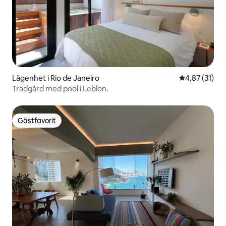
Lägenhet i Rio de Janeiro
4,87 av 5 i g
4,87 (31)
Trädgård med pool i Leblon.
Gästfavorit
Gästfavorit