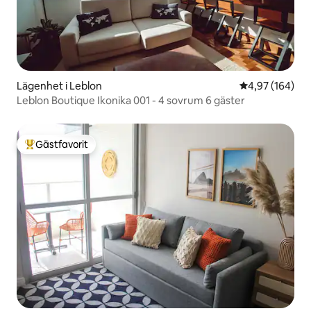
Lägenhet i Leblon
4,97 av 5 i ge
4,97 (164)
Leblon Boutique Ikonika 001 - 4 sovrum 6 gäster
Gästfavorit
Populär gästfavorit