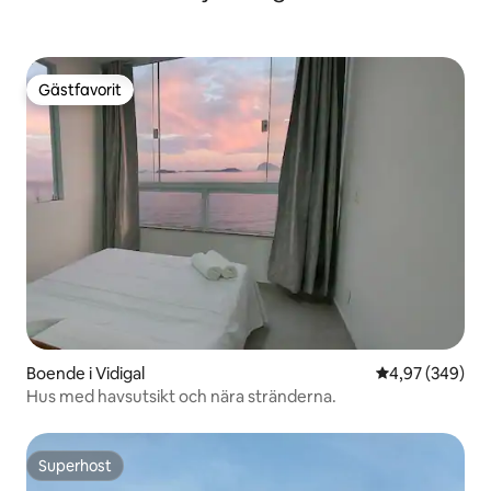
Gästfavorit
Gästfavorit
Boende i Vidigal
4,97 av 5 i ge
4,97 (349)
Hus med havsutsikt och nära stränderna.
Superhost
Superhost