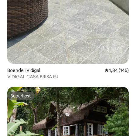
Boende i Vidigal
4,84 av 5 i ge
4,84 (145)
VIDIGAL CASA BRISA RJ
Superhost
Superhost