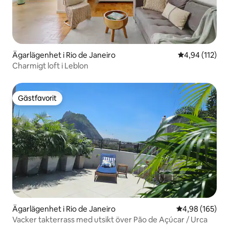
Ägarlägenhet i Rio de Janeiro
4,94 av 5 i ge
4,94 (112)
Charmigt loft i Leblon
Gästfavorit
Gästfavorit
Ägarlägenhet i Rio de Janeiro
4,98 av 5 i ge
4,98 (165)
Vacker takterrass med utsikt över Pão de Açúcar / Urca