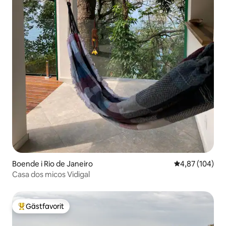
Boende i Rio de Janeiro
4,87 av 5 i ge
4,87 (104)
Casa dos micos Vidigal
Gästfavorit
Populär gästfavorit