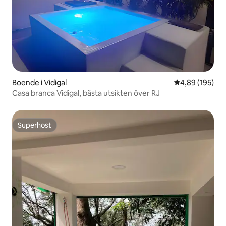
Boende i Vidigal
4,89 av 5 i ge
4,89 (195)
Casa branca Vidigal, bästa utsikten över RJ
Superhost
Superhost