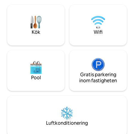
steg från Rodrigo 
dig in på stigar och vattenfall ? Utforska
cykelväg, 5 minut
området. Vill du ha strand, hektisk och
botaniska trädgår
människor? Hämta din bil och kör i ett
bilresa till Copac
par minuter. Det perfekta är att ha en bil
Ipanema stranden
för att få tillgång till fastigheten. Jag kan
värva förare.
Kök
Wifi
Gratis parkering
Pool
inom fastigheten
Luftkonditionering