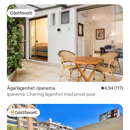
Gästfavorit
Gästfavorit
Ägarlägenhet i Ipanema
4,94 av 5 i ge
4,94 (117)
Ipanema: Charmig lägenhet med privat pool
Gästfavorit
Populär gästfavorit