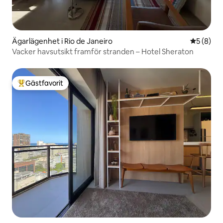
Ägarlägenhet i Rio de Janeiro
5 av 5 i 
5 (8)
Vacker havsutsikt framför stranden – Hotel Sheraton
Gästfavorit
Populär gästfavorit