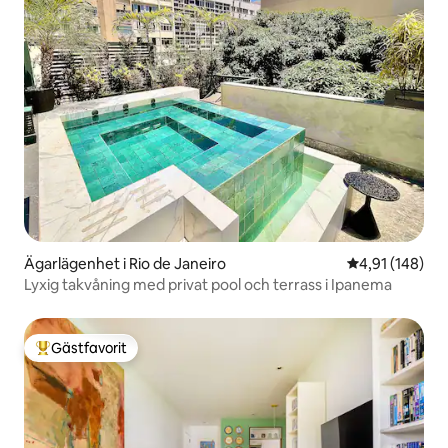
Ägarlägenhet i Rio de Janeiro
4,91 av 5 i ge
4,91 (148)
Lyxig takvåning med privat pool och terrass i Ipanema
Gästfavorit
Populär gästfavorit