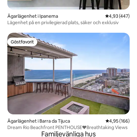
Ägarlägenhet i Ipanema
4,93 av 5 i ge
4,93 (447)
Lägenhet på en privilegierad plats, säker och exklusiv
Gästfavorit
Gästfavorit
Ägarlägenhet i Barra da Tijuca
4,95 av 5 i ge
4,95 (166)
Dream Rio Beachfront PENTHOUSE❤️Breathtaking Views
Familjevänliga hus