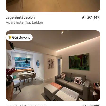
Lägenhet i Leblon
4,97 av 5 i ge
4,97 (147)
Apart hotel Top Leblon
Gästfavorit
Populär gästfavorit