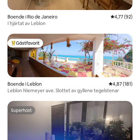
Boende i Rio de Janeiro
4,77 av 5 i g
4,77 (92)
I hjärtat av Leblon
Gästfavorit
Populär gästfavorit
Boende i Leblon
4,87 av 5 i ge
4,87 (181)
Leblon Niemeyer ave. Slottet av gyllene tegelstenar
Superhost
Superhost