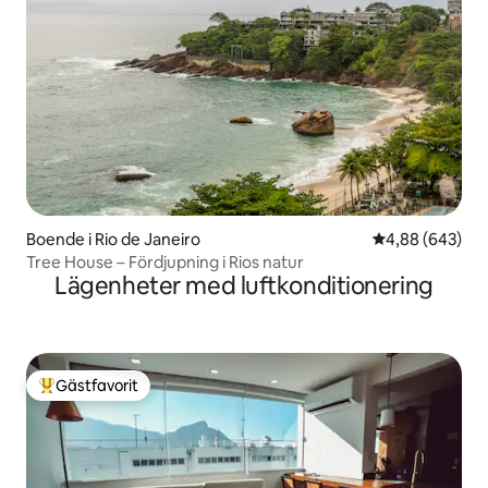
Boende i Rio de Janeiro
4,88 av 5 i ge
4,88 (643)
Tree House – Fördjupning i Rios natur
Lägenheter med luftkonditionering
Gästfavorit
Populär gästfavorit