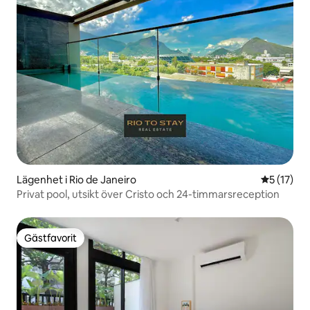
Lägenhet i Rio de Janeiro
5 av 5 i g
5 (17)
Privat pool, utsikt över Cristo och 24-timmarsreception
Gästfavorit
Gästfavorit