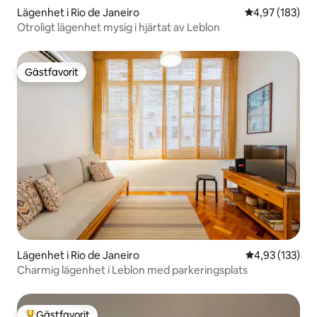
Lägenhet i Rio de Janeiro
4,97 av 5 i ge
4,97 (183)
Otroligt lägenhet mysig i hjärtat av Leblon
Gästfavorit
Gästfavorit
Lägenhet i Rio de Janeiro
4,93 av 5 i ge
4,93 (133)
Charmig lägenhet i Leblon med parkeringsplats
Gästfavorit