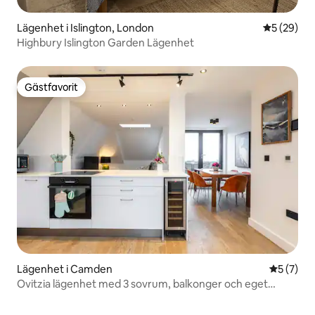
Lägenhet i Islington, London
5 av 5 i g
5 (29)
Highbury Islington Garden Lägenhet
Gästfavorit
Gästfavorit
Lägenhet i Camden
5 av 5 i 
5 (7)
Ovitzia lägenhet med 3 sovrum, balkonger och eget
badrum