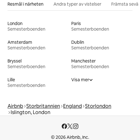
Resmål i närheten
Andra typer av vistelser
Främsta sevär
London
Paris
Semesterboenden
Semesterboenden
Amsterdam
Dublin
Semesterboenden
Semesterboenden
Bryssel
Manchester
Semesterboenden
Semesterboenden
Lille
Visa mer
Semesterboenden
Airbnb
Storbritannien
England
Storlondon
Islington, London
© 2026 Airbnb, Inc.