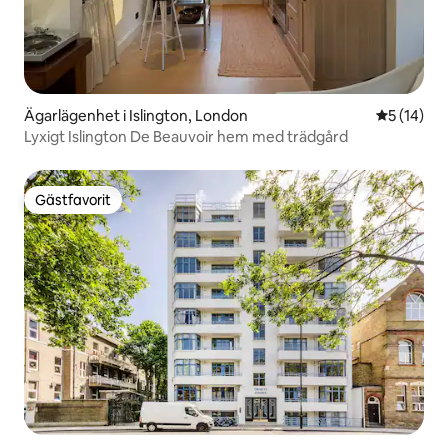
Ägarlägenhet i Islington, London
5 av 5 i g
5 (14)
Lyxigt Islington De Beauvoir hem med trädgård
Gästfavorit
Gästfavorit