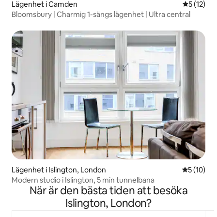
Lägenhet i Camden
5 av 5 i g
5 (12)
Bloomsbury | Charmig 1-sängs lägenhet | Ultra central
Lägenhet i Islington, London
5 av 5 i g
5 (10)
Modern studio i Islington, 5 min tunnelbana
När är den bästa tiden att besöka
Islington, London?