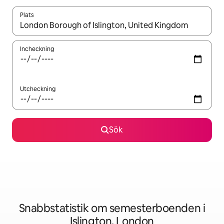
Plats
När resultaten är tillgängliga kan du navigera med upp- och ned
Incheckning
Utcheckning
Sök
Snabbstatistik om semesterboenden i
Islington, London