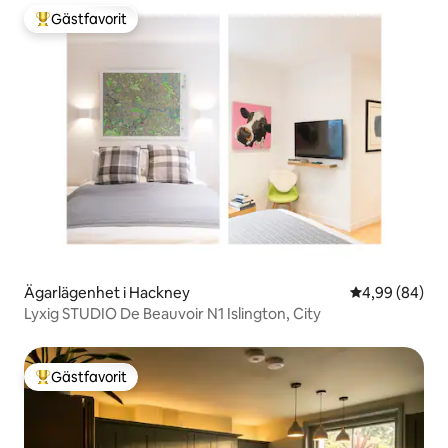
Gästfavorit
Populär gästfavorit
Ägarlägenhet i Hackney
4,99 av 5 i g
4,99 (84)
Lyxig STUDIO De Beauvoir N1 Islington, City
Gästfavorit
Populär gästfavorit