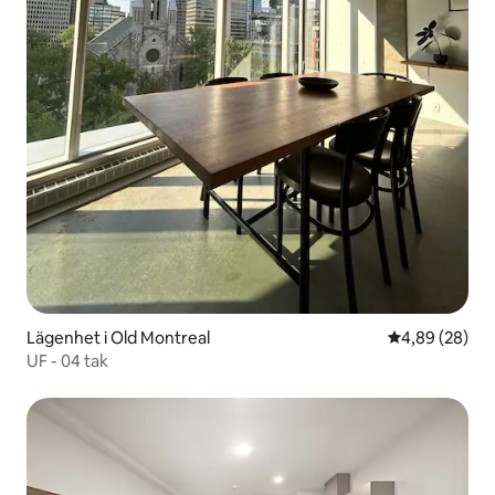
Lägenhet i Old Montreal
4,89 av 5 i g
4,89 (28)
UF - 04 tak