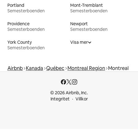
Portland
Mont-Tremblant
Semesterboenden
Semesterboenden
Providence
Newport
Semesterboenden
Semesterboenden
York County
Visa mer
Semesterboenden
Airbnb
Kanada
Québec
Montreal Region
Montreal
© 2026 Airbnb, Inc.
Integritet
Villkor