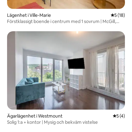
Lägenhet i Ville-Marie
5 av 5 i g
5 (18)
Förstklassigt boende i centrum med 1 sovrum | McGill,
gångavstånd till allt
Ägarlägenhet i Westmount
5 av 5 i 
5 (4)
Solig 1:a + kontor | Mysig och bekväm vistelse