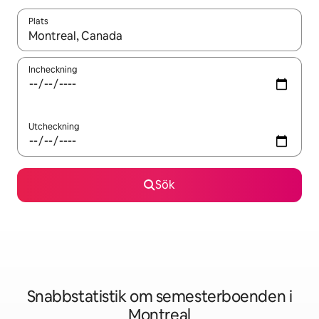
Plats
När resultaten är tillgängliga kan du navigera med upp- och ned
Incheckning
Utcheckning
Sök
Snabbstatistik om semesterboenden i
Montreal