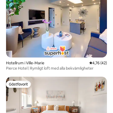
Hotellrum i Ville-Marie
4,76 av 5 i g
4,76 (42)
Pierce Hotel | Rymligt loft med alla bekvämligheter
Gästfavorit
Gästfavorit