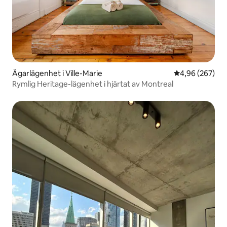
Ägarlägenhet i Ville-Marie
4,96 av 5 i ge
4,96 (267)
Rymlig Heritage-lägenhet i hjärtat av Montreal