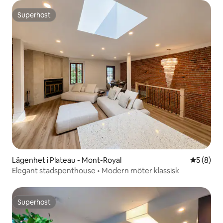
Superhost
Superhost
Lägenhet i Plateau - Mont-Royal
5 av 5 i 
5 (8)
Elegant stadspenthouse • Modern möter klassisk
Superhost
Superhost