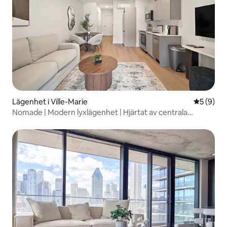
Lägenhet i Ville-Marie
5 av 5 i 
5 (9)
Nomade | Modern lyxlägenhet | Hjärtat av centrala
Montréal