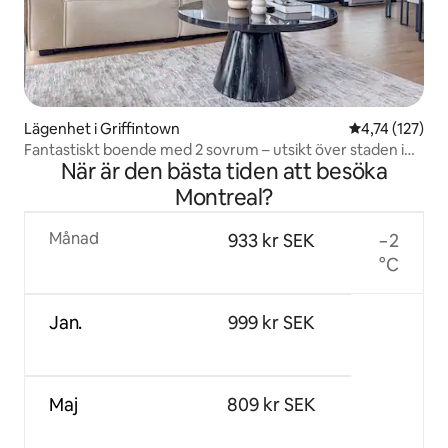
Lägenhet i Griffintown
4,74 av 5 i ge
4,74 (127)
Fantastiskt boende med 2 sovrum – utsikt över staden i
När är den bästa tiden att besöka
centrala Montreal
Montreal?
Månad
933 kr SEK
−2
°C
Jan.
999 kr SEK
Maj
809 kr SEK