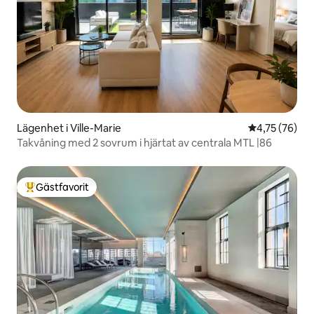
Lägenhet i Ville-Marie
4,75 av 5 i g
4,75 (76)
Takvåning med 2 sovrum i hjärtat av centrala MTL |86
Gästfavorit
Populär gästfavorit