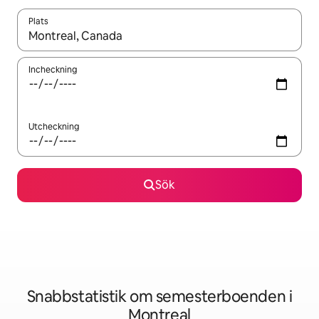
Plats
När resultaten är tillgängliga kan du navigera med upp- och ned
Incheckning
Utcheckning
Sök
Snabbstatistik om semesterboenden i
Montreal