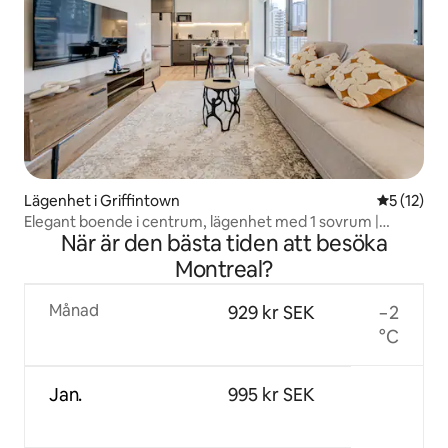
Lägenhet i Griffintown
5 av 5 i g
5 (12)
Elegant boende i centrum, lägenhet med 1 sovrum |
När är den bästa tiden att besöka
Montréal Centre
Montreal?
Månad
929 kr SEK
−2
°C
Jan.
995 kr SEK