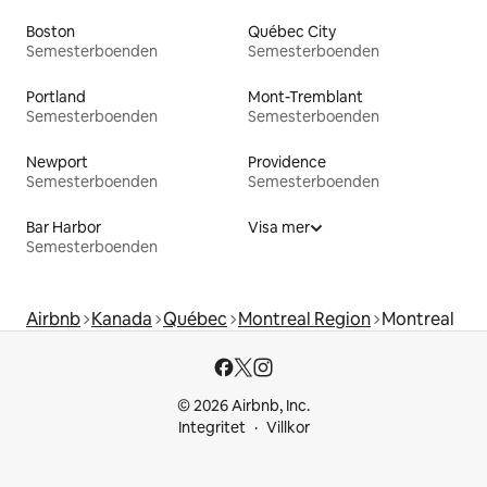
Boston
Québec City
Semesterboenden
Semesterboenden
Portland
Mont-Tremblant
Semesterboenden
Semesterboenden
Newport
Providence
Semesterboenden
Semesterboenden
Bar Harbor
Visa mer
Semesterboenden
Airbnb
Kanada
Québec
Montreal Region
Montreal
© 2026 Airbnb, Inc.
Integritet
Villkor