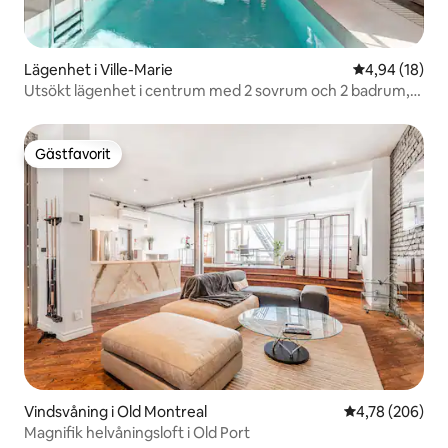
Lägenhet i Ville-Marie
4,94 av 5 i g
4,94 (18)
Utsökt lägenhet i centrum med 2 sovrum och 2 badrum,
pool och gratisparkering
Gästfavorit
Gästfavorit
Vindsvåning i Old Montreal
4,78 av 5 i ge
4,78 (206)
Magnifik helvåningsloft i Old Port