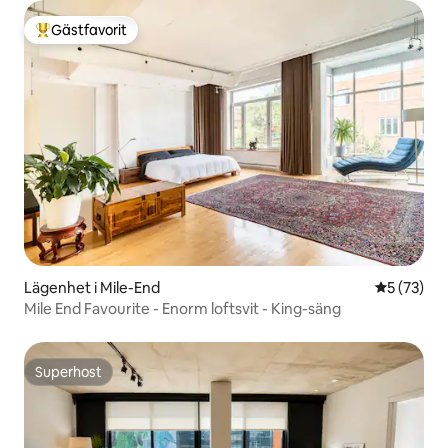
Gästfavorit
Populär gästfavorit
Lägenhet i Mile-End
5 av 5 i g
5 (73)
Mile End Favourite - Enorm loftsvit - King-säng
Superhost
Superhost